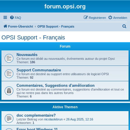
forum.opsi.org
FAQ
Registrieren
Anmelden
S
Foren-Übersicht
OPSI Support - Français
u
OPSI Support - Français
c
Forum
h
e
Nouveautés
Ce forum est dédié au nouveautés, événements autour du projet Opsi
Themen:
186
Support Communautaire
Ce forum est destiné au support entre utilisateurs de logiciel OPSI
Themen:
92
Commentaires, Suggestions d'amélioration
Ce forum est destiné au commentaires, suggestions d'amélioration et tout ce
qui ne rentre pas dans les autres forums
Themen:
6
Aktive Themen
doc complementaire?
Letzter Beitrag von
nicolaslebrun
«
26 Aug 2025, 12:16
Antworten:
1
Error boot Windwos 11