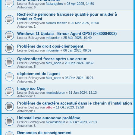
Letzter Beitrag von
fabiangehrs
«
03 Apr 2025, 14:50
Antworten:
6
Recherche personne francaise qualifié pour m'aider à
installer Opsi
Letzter Beitrag von
nicolas.tessier
«
25 Mär 2025, 10:50
Antworten:
1
Windows 11 Update - Erreur Agent OPSI (0x80004002)
Letzter Beitrag von
mfournier
«
25 Mär 2025, 10:40
Problème de droit opsi-client-agent
Letzter Beitrag von
mfournier
«
06 Jan 2025, 09:09
Opsiconfiged freeze après une erreur
Letzter Beitrag von
Max_open
«
20 Dez 2024, 10:32
Antworten:
5
déploiement de l'agent
Letzter Beitrag von
Max_open
«
06 Dez 2024, 15:21
Antworten:
6
Image iso Opsi
Letzter Beitrag von
nicolaslebrun
«
31 Jan 2024, 13:13
Antworten:
1
Problème de caractère accentué dans le chemin d'installation
Letzter Beitrag von
otto
«
11 Okt 2023, 19:58
Antworten:
1
Uninstall.exe autonome problème
Letzter Beitrag von
nicolaslebrun
«
02 Okt 2023, 22:13
Antworten:
3
Demandes de renseignement