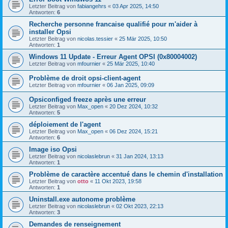
Letzter Beitrag von
fabiangehrs
«
03 Apr 2025, 14:50
Antworten:
6
Recherche personne francaise qualifié pour m'aider à
installer Opsi
Letzter Beitrag von
nicolas.tessier
«
25 Mär 2025, 10:50
Antworten:
1
Windows 11 Update - Erreur Agent OPSI (0x80004002)
Letzter Beitrag von
mfournier
«
25 Mär 2025, 10:40
Problème de droit opsi-client-agent
Letzter Beitrag von
mfournier
«
06 Jan 2025, 09:09
Opsiconfiged freeze après une erreur
Letzter Beitrag von
Max_open
«
20 Dez 2024, 10:32
Antworten:
5
déploiement de l'agent
Letzter Beitrag von
Max_open
«
06 Dez 2024, 15:21
Antworten:
6
Image iso Opsi
Letzter Beitrag von
nicolaslebrun
«
31 Jan 2024, 13:13
Antworten:
1
Problème de caractère accentué dans le chemin d'installation
Letzter Beitrag von
otto
«
11 Okt 2023, 19:58
Antworten:
1
Uninstall.exe autonome problème
Letzter Beitrag von
nicolaslebrun
«
02 Okt 2023, 22:13
Antworten:
3
Demandes de renseignement