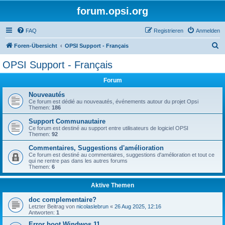
forum.opsi.org
FAQ
Registrieren
Anmelden
S
Foren-Übersicht
OPSI Support - Français
u
OPSI Support - Français
c
Forum
h
e
Nouveautés
Ce forum est dédié au nouveautés, événements autour du projet Opsi
Themen:
186
Support Communautaire
Ce forum est destiné au support entre utilisateurs de logiciel OPSI
Themen:
92
Commentaires, Suggestions d'amélioration
Ce forum est destiné au commentaires, suggestions d'amélioration et tout ce
qui ne rentre pas dans les autres forums
Themen:
6
Aktive Themen
doc complementaire?
Letzter Beitrag von
nicolaslebrun
«
26 Aug 2025, 12:16
Antworten:
1
Error boot Windwos 11