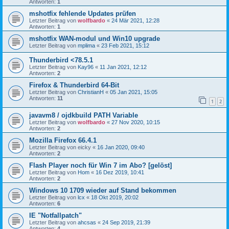
Antworten:
1
mshotfix fehlende Updates prüfen
Letzter Beitrag von
wolfbardo
«
24 Mär 2021, 12:28
Antworten:
1
mshotfix WAN-modul und Win10 upgrade
Letzter Beitrag von
mplima
«
23 Feb 2021, 15:12
Thunderbird <78.5.1
Letzter Beitrag von
Kay96
«
11 Jan 2021, 12:12
Antworten:
2
Firefox & Thunderbird 64-Bit
Letzter Beitrag von
ChristianH
«
05 Jan 2021, 15:05
Antworten:
11
1
2
javavm8 / ojdkbuild PATH Variable
Letzter Beitrag von
wolfbardo
«
27 Nov 2020, 10:15
Antworten:
2
Mozilla Firefox 66.4.1
Letzter Beitrag von
eicky
«
16 Jan 2020, 09:40
Antworten:
2
Flash Player noch für Win 7 im Abo? [gelöst]
Letzter Beitrag von
Hom
«
16 Dez 2019, 10:41
Antworten:
2
Windows 10 1709 wieder auf Stand bekommen
Letzter Beitrag von
lcx
«
18 Okt 2019, 20:02
Antworten:
6
IE "Notfallpatch"
Letzter Beitrag von
ahcsas
«
24 Sep 2019, 21:39
Antworten:
4