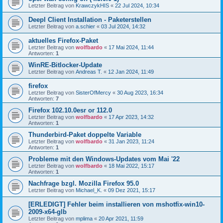
Letzter Beitrag von
KrawczykHIS
«
22 Jul 2024, 10:34
Deepl Client Installation - Paketerstellen
Letzter Beitrag von
a.schier
«
03 Jul 2024, 14:32
aktuelles Firefox-Paket
Letzter Beitrag von
wolfbardo
«
17 Mai 2024, 11:44
Antworten:
1
WinRE-Bitlocker-Update
Letzter Beitrag von
Andreas T.
«
12 Jan 2024, 11:49
firefox
Letzter Beitrag von
SisterOfMercy
«
30 Aug 2023, 16:34
Antworten:
7
Firefox 102.10.0esr or 112.0
Letzter Beitrag von
wolfbardo
«
17 Apr 2023, 14:32
Antworten:
1
Thunderbird-Paket doppelte Variable
Letzter Beitrag von
wolfbardo
«
31 Jan 2023, 11:24
Antworten:
1
Probleme mit den Windows-Updates vom Mai '22
Letzter Beitrag von
wolfbardo
«
18 Mai 2022, 15:17
Antworten:
1
Nachfrage bzgl. Mozilla Firefox 95.0
Letzter Beitrag von
Michael_K.
«
09 Dez 2021, 15:17
[ERLEDIGT] Fehler beim installieren von mshotfix-win10-
2009-x64-glb
Letzter Beitrag von
mplima
«
20 Apr 2021, 11:59