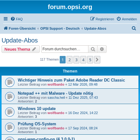
forum.opsi.org
FAQ
Registrieren
Anmelden
S
Foren-Übersicht
OPSI Support - Deutsch
Update-Abos
u
Update-Abos
c
Suche
Erweiterte Suche
Neues Thema
h
e
1
2
3
4
5
Nächste
117 Themen
Themen
Wichtiger Hinweis zum Paket Adobe Reader DC Classic
Letzter Beitrag von
wolfbardo
«
12 Mär 2026, 09:48
Notepad ++ mit Malware - Update nötig
Letzter Beitrag von
sascha.heil
«
11 Dez 2025, 07:43
Antworten:
2
Windows 10 update
Letzter Beitrag von
wolfbardo
«
16 Dez 2024, 14:22
Antworten:
3
Prüfung OS-System
Letzter Beitrag von
wolfbardo
«
17 Sep 2024, 08:24
Antworten:
1
opsi-wan-config-on (4.3.0.0-1)