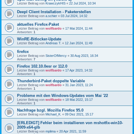
Letzter Beitrag von
KrawczykHIS
«
22 Jul 2024, 10:34
Deepl Client Installation - Paketerstellen
Letzter Beitrag von
a.schier
«
03 Jul 2024, 14:32
aktuelles Firefox-Paket
Letzter Beitrag von
wolfbardo
«
17 Mai 2024, 11:44
Antworten:
1
WinRE-Bitlocker-Update
Letzter Beitrag von
Andreas T.
«
12 Jan 2024, 11:49
firefox
Letzter Beitrag von
SisterOfMercy
«
30 Aug 2023, 16:34
Antworten:
7
Firefox 102.10.0esr or 112.0
Letzter Beitrag von
wolfbardo
«
17 Apr 2023, 14:32
Antworten:
1
Thunderbird-Paket doppelte Variable
Letzter Beitrag von
wolfbardo
«
31 Jan 2023, 11:24
Antworten:
1
Probleme mit den Windows-Updates vom Mai '22
Letzter Beitrag von
wolfbardo
«
18 Mai 2022, 15:17
Antworten:
1
Nachfrage bzgl. Mozilla Firefox 95.0
Letzter Beitrag von
Michael_K.
«
09 Dez 2021, 15:17
[ERLEDIGT] Fehler beim installieren von mshotfix-win10-
2009-x64-glb
Letzter Beitrag von
mplima
«
20 Apr 2021, 11:59