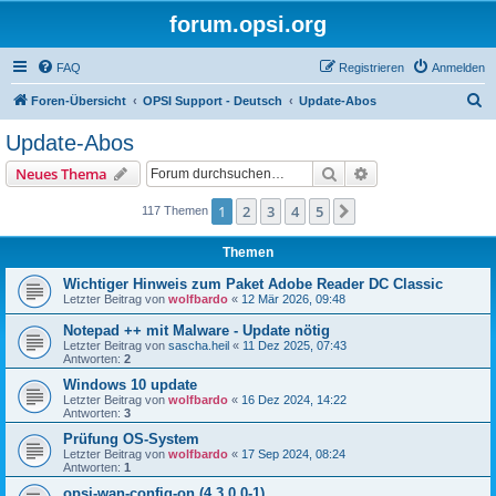
forum.opsi.org
FAQ
Registrieren
Anmelden
S
Foren-Übersicht
OPSI Support - Deutsch
Update-Abos
u
Update-Abos
c
Suche
Erweiterte Suche
Neues Thema
h
e
1
2
3
4
5
Nächste
117 Themen
Themen
Wichtiger Hinweis zum Paket Adobe Reader DC Classic
Letzter Beitrag von
wolfbardo
«
12 Mär 2026, 09:48
Notepad ++ mit Malware - Update nötig
Letzter Beitrag von
sascha.heil
«
11 Dez 2025, 07:43
Antworten:
2
Windows 10 update
Letzter Beitrag von
wolfbardo
«
16 Dez 2024, 14:22
Antworten:
3
Prüfung OS-System
Letzter Beitrag von
wolfbardo
«
17 Sep 2024, 08:24
Antworten:
1
opsi-wan-config-on (4.3.0.0-1)