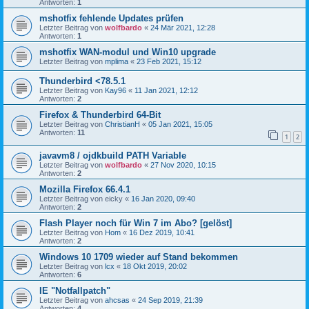
Antworten:
1
mshotfix fehlende Updates prüfen
Letzter Beitrag von
wolfbardo
«
24 Mär 2021, 12:28
Antworten:
1
mshotfix WAN-modul und Win10 upgrade
Letzter Beitrag von
mplima
«
23 Feb 2021, 15:12
Thunderbird <78.5.1
Letzter Beitrag von
Kay96
«
11 Jan 2021, 12:12
Antworten:
2
Firefox & Thunderbird 64-Bit
Letzter Beitrag von
ChristianH
«
05 Jan 2021, 15:05
Antworten:
11
1
2
javavm8 / ojdkbuild PATH Variable
Letzter Beitrag von
wolfbardo
«
27 Nov 2020, 10:15
Antworten:
2
Mozilla Firefox 66.4.1
Letzter Beitrag von
eicky
«
16 Jan 2020, 09:40
Antworten:
2
Flash Player noch für Win 7 im Abo? [gelöst]
Letzter Beitrag von
Hom
«
16 Dez 2019, 10:41
Antworten:
2
Windows 10 1709 wieder auf Stand bekommen
Letzter Beitrag von
lcx
«
18 Okt 2019, 20:02
Antworten:
6
IE "Notfallpatch"
Letzter Beitrag von
ahcsas
«
24 Sep 2019, 21:39
Antworten:
4