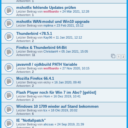
Antworten:
1
mshotfix fehlende Updates prüfen
Letzter Beitrag von
wolfbardo
«
24 Mär 2021, 12:28
Antworten:
1
mshotfix WAN-modul und Win10 upgrade
Letzter Beitrag von
mplima
«
23 Feb 2021, 15:12
Thunderbird <78.5.1
Letzter Beitrag von
Kay96
«
11 Jan 2021, 12:12
Antworten:
2
Firefox & Thunderbird 64-Bit
Letzter Beitrag von
ChristianH
«
05 Jan 2021, 15:05
Antworten:
11
1
2
javavm8 / ojdkbuild PATH Variable
Letzter Beitrag von
wolfbardo
«
27 Nov 2020, 10:15
Antworten:
2
Mozilla Firefox 66.4.1
Letzter Beitrag von
eicky
«
16 Jan 2020, 09:40
Antworten:
2
Flash Player noch für Win 7 im Abo? [gelöst]
Letzter Beitrag von
Hom
«
16 Dez 2019, 10:41
Antworten:
2
Windows 10 1709 wieder auf Stand bekommen
Letzter Beitrag von
lcx
«
18 Okt 2019, 20:02
Antworten:
6
IE "Notfallpatch"
Letzter Beitrag von
ahcsas
«
24 Sep 2019, 21:39
Antworten:
4