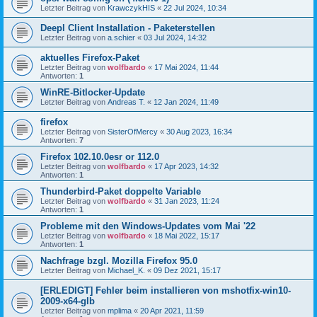
Letzter Beitrag von
KrawczykHIS
«
22 Jul 2024, 10:34
Deepl Client Installation - Paketerstellen
Letzter Beitrag von
a.schier
«
03 Jul 2024, 14:32
aktuelles Firefox-Paket
Letzter Beitrag von
wolfbardo
«
17 Mai 2024, 11:44
Antworten:
1
WinRE-Bitlocker-Update
Letzter Beitrag von
Andreas T.
«
12 Jan 2024, 11:49
firefox
Letzter Beitrag von
SisterOfMercy
«
30 Aug 2023, 16:34
Antworten:
7
Firefox 102.10.0esr or 112.0
Letzter Beitrag von
wolfbardo
«
17 Apr 2023, 14:32
Antworten:
1
Thunderbird-Paket doppelte Variable
Letzter Beitrag von
wolfbardo
«
31 Jan 2023, 11:24
Antworten:
1
Probleme mit den Windows-Updates vom Mai '22
Letzter Beitrag von
wolfbardo
«
18 Mai 2022, 15:17
Antworten:
1
Nachfrage bzgl. Mozilla Firefox 95.0
Letzter Beitrag von
Michael_K.
«
09 Dez 2021, 15:17
[ERLEDIGT] Fehler beim installieren von mshotfix-win10-
2009-x64-glb
Letzter Beitrag von
mplima
«
20 Apr 2021, 11:59