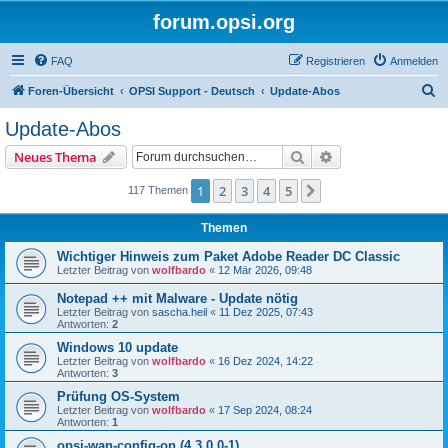
forum.opsi.org
FAQ
Registrieren
Anmelden
S
Foren-Übersicht
OPSI Support - Deutsch
Update-Abos
u
Update-Abos
c
Suche
Erweiterte Suche
Neues Thema
h
e
1
2
3
4
5
Nächste
117 Themen
Themen
Wichtiger Hinweis zum Paket Adobe Reader DC Classic
Letzter Beitrag von
wolfbardo
«
12 Mär 2026, 09:48
Notepad ++ mit Malware - Update nötig
Letzter Beitrag von
sascha.heil
«
11 Dez 2025, 07:43
Antworten:
2
Windows 10 update
Letzter Beitrag von
wolfbardo
«
16 Dez 2024, 14:22
Antworten:
3
Prüfung OS-System
Letzter Beitrag von
wolfbardo
«
17 Sep 2024, 08:24
Antworten:
1
opsi-wan-config-on (4.3.0.0-1)