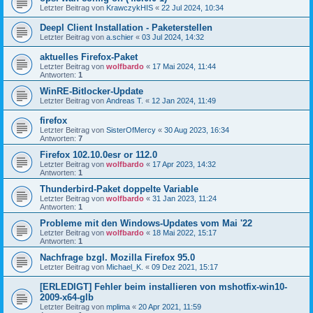
Letzter Beitrag von
KrawczykHIS
«
22 Jul 2024, 10:34
Deepl Client Installation - Paketerstellen
Letzter Beitrag von
a.schier
«
03 Jul 2024, 14:32
aktuelles Firefox-Paket
Letzter Beitrag von
wolfbardo
«
17 Mai 2024, 11:44
Antworten:
1
WinRE-Bitlocker-Update
Letzter Beitrag von
Andreas T.
«
12 Jan 2024, 11:49
firefox
Letzter Beitrag von
SisterOfMercy
«
30 Aug 2023, 16:34
Antworten:
7
Firefox 102.10.0esr or 112.0
Letzter Beitrag von
wolfbardo
«
17 Apr 2023, 14:32
Antworten:
1
Thunderbird-Paket doppelte Variable
Letzter Beitrag von
wolfbardo
«
31 Jan 2023, 11:24
Antworten:
1
Probleme mit den Windows-Updates vom Mai '22
Letzter Beitrag von
wolfbardo
«
18 Mai 2022, 15:17
Antworten:
1
Nachfrage bzgl. Mozilla Firefox 95.0
Letzter Beitrag von
Michael_K.
«
09 Dez 2021, 15:17
[ERLEDIGT] Fehler beim installieren von mshotfix-win10-
2009-x64-glb
Letzter Beitrag von
mplima
«
20 Apr 2021, 11:59