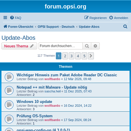
forum.opsi.org
FAQ
Registrieren
Anmelden
S
Foren-Übersicht
OPSI Support - Deutsch
Update-Abos
u
Update-Abos
c
Suche
Erweiterte Suche
Neues Thema
h
e
1
2
3
4
5
Nächste
117 Themen
Themen
Wichtiger Hinweis zum Paket Adobe Reader DC Classic
Letzter Beitrag von
wolfbardo
«
12 Mär 2026, 09:48
Notepad ++ mit Malware - Update nötig
Letzter Beitrag von
sascha.heil
«
11 Dez 2025, 07:43
Antworten:
2
Windows 10 update
Letzter Beitrag von
wolfbardo
«
16 Dez 2024, 14:22
Antworten:
3
Prüfung OS-System
Letzter Beitrag von
wolfbardo
«
17 Sep 2024, 08:24
Antworten:
1
opsi-wan-config-on (4.3.0.0-1)