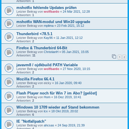
Antworten:
1
mshotfix fehlende Updates prüfen
Letzter Beitrag von
wolfbardo
«
24 Mär 2021, 12:28
Antworten:
1
mshotfix WAN-modul und Win10 upgrade
Letzter Beitrag von
mplima
«
23 Feb 2021, 15:12
Thunderbird <78.5.1
Letzter Beitrag von
Kay96
«
11 Jan 2021, 12:12
Antworten:
2
Firefox & Thunderbird 64-Bit
Letzter Beitrag von
ChristianH
«
05 Jan 2021, 15:05
Antworten:
11
1
2
javavm8 / ojdkbuild PATH Variable
Letzter Beitrag von
wolfbardo
«
27 Nov 2020, 10:15
Antworten:
2
Mozilla Firefox 66.4.1
Letzter Beitrag von
eicky
«
16 Jan 2020, 09:40
Antworten:
2
Flash Player noch für Win 7 im Abo? [gelöst]
Letzter Beitrag von
Hom
«
16 Dez 2019, 10:41
Antworten:
2
Windows 10 1709 wieder auf Stand bekommen
Letzter Beitrag von
lcx
«
18 Okt 2019, 20:02
Antworten:
6
IE "Notfallpatch"
Letzter Beitrag von
ahcsas
«
24 Sep 2019, 21:39
Antworten:
4