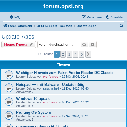
forum.opsi.org
FAQ
Registrieren
Anmelden
S
Foren-Übersicht
OPSI Support - Deutsch
Update-Abos
u
Update-Abos
c
Suche
Erweiterte Suche
Neues Thema
h
e
1
2
3
4
5
Nächste
117 Themen
Themen
Wichtiger Hinweis zum Paket Adobe Reader DC Classic
Letzter Beitrag von
wolfbardo
«
12 Mär 2026, 09:48
Notepad ++ mit Malware - Update nötig
Letzter Beitrag von
sascha.heil
«
11 Dez 2025, 07:43
Antworten:
2
Windows 10 update
Letzter Beitrag von
wolfbardo
«
16 Dez 2024, 14:22
Antworten:
3
Prüfung OS-System
Letzter Beitrag von
wolfbardo
«
17 Sep 2024, 08:24
Antworten:
1
opsi-wan-config-on (4.3.0.0-1)