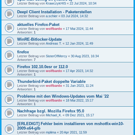
Letzter Beitrag von
KrawczykHIS
«
22 Jul 2024, 10:34
Deepl Client Installation - Paketerstellen
Letzter Beitrag von
a.schier
«
03 Jul 2024, 14:32
aktuelles Firefox-Paket
Letzter Beitrag von
wolfbardo
«
17 Mai 2024, 11:44
Antworten:
1
WinRE-Bitlocker-Update
Letzter Beitrag von
Andreas T.
«
12 Jan 2024, 11:49
firefox
Letzter Beitrag von
SisterOfMercy
«
30 Aug 2023, 16:34
Antworten:
7
Firefox 102.10.0esr or 112.0
Letzter Beitrag von
wolfbardo
«
17 Apr 2023, 14:32
Antworten:
1
Thunderbird-Paket doppelte Variable
Letzter Beitrag von
wolfbardo
«
31 Jan 2023, 11:24
Antworten:
1
Probleme mit den Windows-Updates vom Mai '22
Letzter Beitrag von
wolfbardo
«
18 Mai 2022, 15:17
Antworten:
1
Nachfrage bzgl. Mozilla Firefox 95.0
Letzter Beitrag von
Michael_K.
«
09 Dez 2021, 15:17
[ERLEDIGT] Fehler beim installieren von mshotfix-win10-
2009-x64-glb
Letzter Beitrag von
mplima
«
20 Apr 2021, 11:59