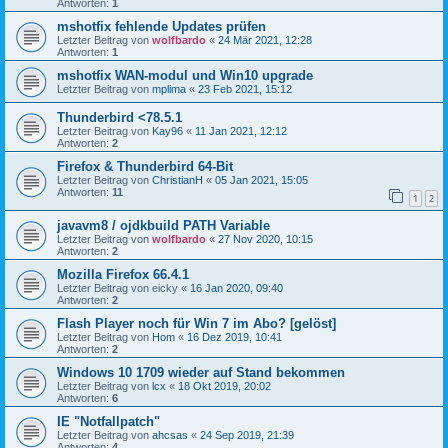
Antworten:
1
mshotfix fehlende Updates prüfen
Letzter Beitrag von
wolfbardo
«
24 Mär 2021, 12:28
Antworten:
1
mshotfix WAN-modul und Win10 upgrade
Letzter Beitrag von
mplima
«
23 Feb 2021, 15:12
Thunderbird <78.5.1
Letzter Beitrag von
Kay96
«
11 Jan 2021, 12:12
Antworten:
2
Firefox & Thunderbird 64-Bit
Letzter Beitrag von
ChristianH
«
05 Jan 2021, 15:05
Antworten:
11
1
2
javavm8 / ojdkbuild PATH Variable
Letzter Beitrag von
wolfbardo
«
27 Nov 2020, 10:15
Antworten:
2
Mozilla Firefox 66.4.1
Letzter Beitrag von
eicky
«
16 Jan 2020, 09:40
Antworten:
2
Flash Player noch für Win 7 im Abo? [gelöst]
Letzter Beitrag von
Hom
«
16 Dez 2019, 10:41
Antworten:
2
Windows 10 1709 wieder auf Stand bekommen
Letzter Beitrag von
lcx
«
18 Okt 2019, 20:02
Antworten:
6
IE "Notfallpatch"
Letzter Beitrag von
ahcsas
«
24 Sep 2019, 21:39
Antworten:
4