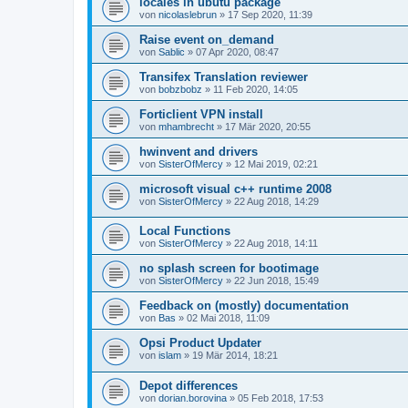
locales in ubutu package
von
nicolaslebrun
»
17 Sep 2020, 11:39
Raise event on_demand
von
Sablic
»
07 Apr 2020, 08:47
Transifex Translation reviewer
von
bobzbobz
»
11 Feb 2020, 14:05
Forticlient VPN install
von
mhambrecht
»
17 Mär 2020, 20:55
hwinvent and drivers
von
SisterOfMercy
»
12 Mai 2019, 02:21
microsoft visual c++ runtime 2008
von
SisterOfMercy
»
22 Aug 2018, 14:29
Local Functions
von
SisterOfMercy
»
22 Aug 2018, 14:11
no splash screen for bootimage
von
SisterOfMercy
»
22 Jun 2018, 15:49
Feedback on (mostly) documentation
von
Bas
»
02 Mai 2018, 11:09
Opsi Product Updater
von
islam
»
19 Mär 2014, 18:21
Depot differences
von
dorian.borovina
»
05 Feb 2018, 17:53