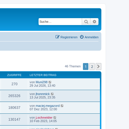
Suche
Erweiterte Suche
Registrieren
Anmelden
1
2
Nächste
46 Themen
ZUGRIFFE
LETZTER BEITRAG
von
Muni298
270
29 Jul 2026, 13:40
von
jhonnmick
265326
13 Jul 2025, 23:35
von
maciej.megazord
180637
07 Dez 2023, 12:00
von
j.schneider
130147
10 Feb 2023, 14:05