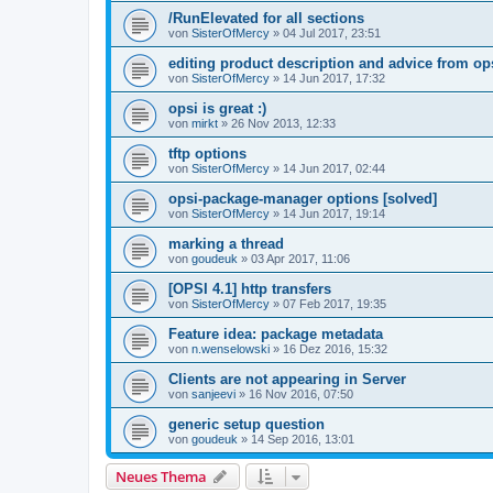
/RunElevated for all sections
von
SisterOfMercy
»
04 Jul 2017, 23:51
editing product description and advice from op
von
SisterOfMercy
»
14 Jun 2017, 17:32
opsi is great :)
von
mirkt
»
26 Nov 2013, 12:33
tftp options
von
SisterOfMercy
»
14 Jun 2017, 02:44
opsi-package-manager options [solved]
von
SisterOfMercy
»
14 Jun 2017, 19:14
marking a thread
von
goudeuk
»
03 Apr 2017, 11:06
[OPSI 4.1] http transfers
von
SisterOfMercy
»
07 Feb 2017, 19:35
Feature idea: package metadata
von
n.wenselowski
»
16 Dez 2016, 15:32
Clients are not appearing in Server
von
sanjeevi
»
16 Nov 2016, 07:50
generic setup question
von
goudeuk
»
14 Sep 2016, 13:01
Neues Thema