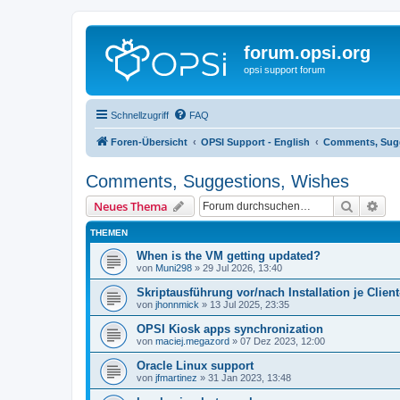
forum.opsi.org
opsi support forum
Schnellzugriff
FAQ
Foren-Übersicht
OPSI Support - English
Comments, Sugg
Comments, Suggestions, Wishes
Suche
Erw
Neues Thema
THEMEN
When is the VM getting updated?
von
Muni298
»
29 Jul 2026, 13:40
Skriptausführung vor/nach Installation je Clien
von
jhonnmick
»
13 Jul 2025, 23:35
OPSI Kiosk apps synchronization
von
maciej.megazord
»
07 Dez 2023, 12:00
Oracle Linux support
von
jfmartinez
»
31 Jan 2023, 13:48