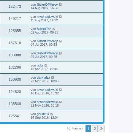
von
SisterOfMercy
132473
14 Aug 2017, 16:38
von
n.wenselowski
149217
11 Aug 2017, 14:32
von
Markk786
125855
02 Aug 2017, 06:25
von
SisterOfMercy
157510
04 Jul 2017, 00:53
von
SisterOfMercy
133880
04 Jul 2017, 00:46
von
ngbr
132280
18 Apr 2017, 15:46
von
dark alex
150938
23 Mär 2017, 10:08
von
n.wenselowski
124820
16 Dez 2016, 15:32
von
n.wenselowski
135540
22 Nov 2016, 16:16
von
goudeuk
125541
15 Sep 2016, 12:04
1
2
Nächste
46 Themen