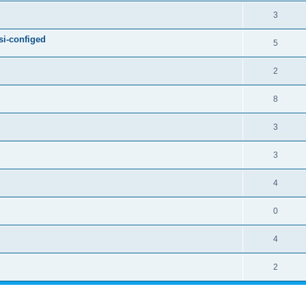
3
si-configed
5
2
8
3
3
4
0
4
2