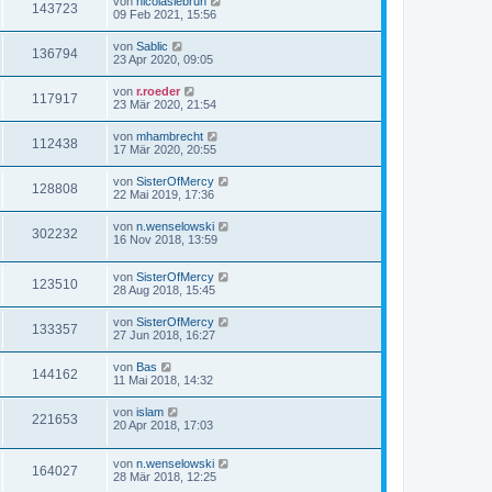
von
nicolaslebrun
143723
09 Feb 2021, 15:56
von
Sablic
136794
23 Apr 2020, 09:05
von
r.roeder
117917
23 Mär 2020, 21:54
von
mhambrecht
112438
17 Mär 2020, 20:55
von
SisterOfMercy
128808
22 Mai 2019, 17:36
von
n.wenselowski
302232
16 Nov 2018, 13:59
von
SisterOfMercy
123510
28 Aug 2018, 15:45
von
SisterOfMercy
133357
27 Jun 2018, 16:27
von
Bas
144162
11 Mai 2018, 14:32
von
islam
221653
20 Apr 2018, 17:03
von
n.wenselowski
164027
28 Mär 2018, 12:25