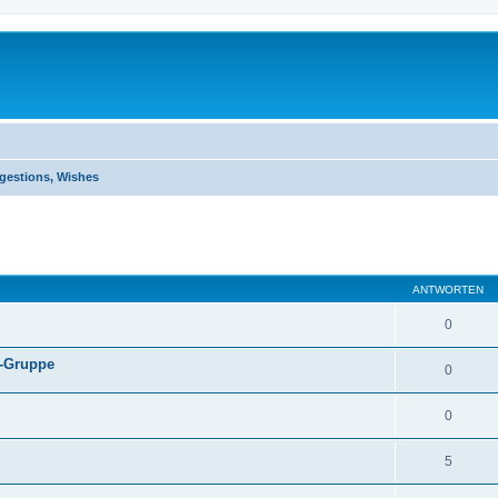
estions, Wishes
eiterte Suche
ANTWORTEN
0
t-Gruppe
0
0
5