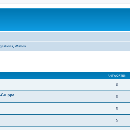
estions, Wishes
eiterte Suche
ANTWORTEN
0
t-Gruppe
0
0
5