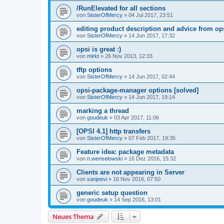
/RunElevated for all sections
von
SisterOfMercy
»
04 Jul 2017, 23:51
editing product description and advice from op
von
SisterOfMercy
»
14 Jun 2017, 17:32
opsi is great :)
von
mirkt
»
26 Nov 2013, 12:33
tftp options
von
SisterOfMercy
»
14 Jun 2017, 02:44
opsi-package-manager options [solved]
von
SisterOfMercy
»
14 Jun 2017, 19:14
marking a thread
von
goudeuk
»
03 Apr 2017, 11:06
[OPSI 4.1] http transfers
von
SisterOfMercy
»
07 Feb 2017, 19:35
Feature idea: package metadata
von
n.wenselowski
»
16 Dez 2016, 15:32
Clients are not appearing in Server
von
sanjeevi
»
16 Nov 2016, 07:50
generic setup question
von
goudeuk
»
14 Sep 2016, 13:01
Neues Thema