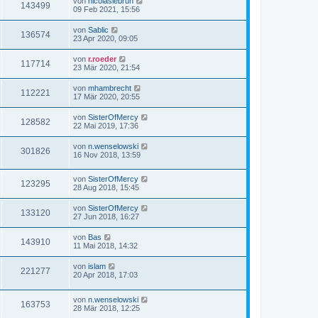
von
nicolaslebrun
143499
09 Feb 2021, 15:56
von
Sablic
136574
23 Apr 2020, 09:05
von
r.roeder
117714
23 Mär 2020, 21:54
von
mhambrecht
112221
17 Mär 2020, 20:55
von
SisterOfMercy
128582
22 Mai 2019, 17:36
von
n.wenselowski
301826
16 Nov 2018, 13:59
von
SisterOfMercy
123295
28 Aug 2018, 15:45
von
SisterOfMercy
133120
27 Jun 2018, 16:27
von
Bas
143910
11 Mai 2018, 14:32
von
islam
221277
20 Apr 2018, 17:03
von
n.wenselowski
163753
28 Mär 2018, 12:25