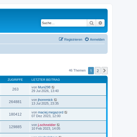
Suche
Erweiterte Suche
Registrieren
Anmelden
1
2
Nächste
46 Themen
ZUGRIFFE
LETZTER BEITRAG
von
Muni298
263
29 Jul 2026, 13:40
von
jhonnmick
264881
13 Jul 2025, 23:35
von
maciej.megazord
180412
07 Dez 2023, 12:00
von
j.schneider
129885
10 Feb 2023, 14:05