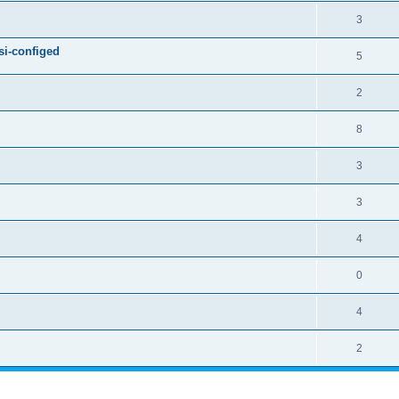
3
si-configed
5
2
8
3
3
4
0
4
2