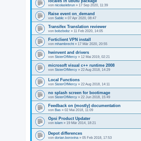
locales in ubutu package
von
nicolaslebrun
»
17 Sep 2020, 11:39
Raise event on_demand
von
Sablic
»
07 Apr 2020, 08:47
Transifex Translation reviewer
von
bobzbobz
»
11 Feb 2020, 14:05
Forticlient VPN install
von
mhambrecht
»
17 Mär 2020, 20:55
hwinvent and drivers
von
SisterOfMercy
»
12 Mai 2019, 02:21
microsoft visual c++ runtime 2008
von
SisterOfMercy
»
22 Aug 2018, 14:29
Local Functions
von
SisterOfMercy
»
22 Aug 2018, 14:11
no splash screen for bootimage
von
SisterOfMercy
»
22 Jun 2018, 15:49
Feedback on (mostly) documentation
von
Bas
»
02 Mai 2018, 11:09
Opsi Product Updater
von
islam
»
19 Mär 2014, 18:21
Depot differences
von
dorian.borovina
»
05 Feb 2018, 17:53