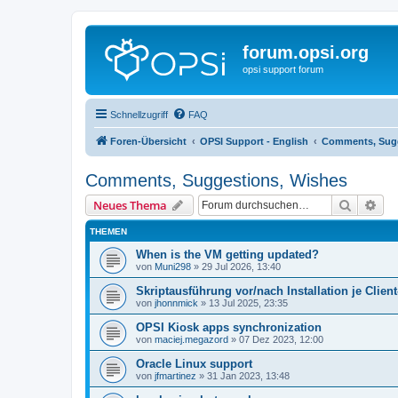
forum.opsi.org
opsi support forum
Schnellzugriff
FAQ
Foren-Übersicht
OPSI Support - English
Comments, Sugg
Comments, Suggestions, Wishes
Suche
Erw
Neues Thema
THEMEN
When is the VM getting updated?
von
Muni298
»
29 Jul 2026, 13:40
Skriptausführung vor/nach Installation je Clien
von
jhonnmick
»
13 Jul 2025, 23:35
OPSI Kiosk apps synchronization
von
maciej.megazord
»
07 Dez 2023, 12:00
Oracle Linux support
von
jfmartinez
»
31 Jan 2023, 13:48