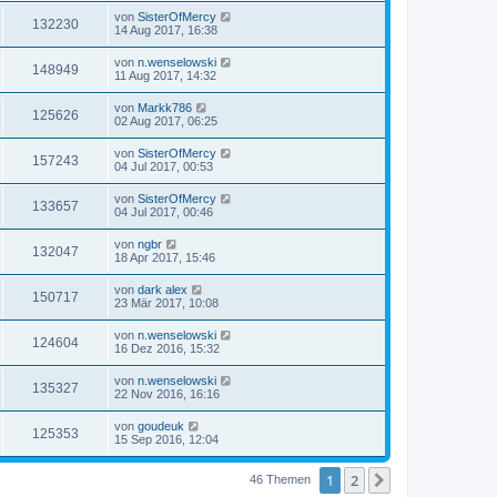
von
SisterOfMercy
132230
14 Aug 2017, 16:38
von
n.wenselowski
148949
11 Aug 2017, 14:32
von
Markk786
125626
02 Aug 2017, 06:25
von
SisterOfMercy
157243
04 Jul 2017, 00:53
von
SisterOfMercy
133657
04 Jul 2017, 00:46
von
ngbr
132047
18 Apr 2017, 15:46
von
dark alex
150717
23 Mär 2017, 10:08
von
n.wenselowski
124604
16 Dez 2016, 15:32
von
n.wenselowski
135327
22 Nov 2016, 16:16
von
goudeuk
125353
15 Sep 2016, 12:04
1
2
Nächste
46 Themen