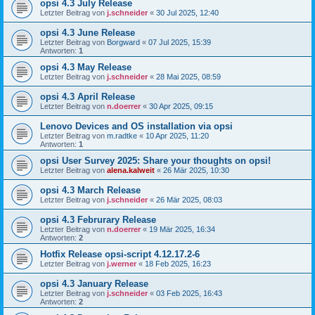
opsi 4.3 July Release
Letzter Beitrag von
j.schneider
«
30 Jul 2025, 12:40
opsi 4.3 June Release
Letzter Beitrag von
Borgward
«
07 Jul 2025, 15:39
Antworten:
1
opsi 4.3 May Release
Letzter Beitrag von
j.schneider
«
28 Mai 2025, 08:59
opsi 4.3 April Release
Letzter Beitrag von
n.doerrer
«
30 Apr 2025, 09:15
Lenovo Devices and OS installation via opsi
Letzter Beitrag von
m.radtke
«
10 Apr 2025, 11:20
Antworten:
1
opsi User Survey 2025: Share your thoughts on opsi!
Letzter Beitrag von
alena.kalweit
«
26 Mär 2025, 10:30
opsi 4.3 March Release
Letzter Beitrag von
j.schneider
«
26 Mär 2025, 08:03
opsi 4.3 Februrary Release
Letzter Beitrag von
n.doerrer
«
19 Mär 2025, 16:34
Antworten:
2
Hotfix Release opsi-script 4.12.17.2-6
Letzter Beitrag von
j.werner
«
18 Feb 2025, 16:23
opsi 4.3 January Release
Letzter Beitrag von
j.schneider
«
03 Feb 2025, 16:43
Antworten:
2