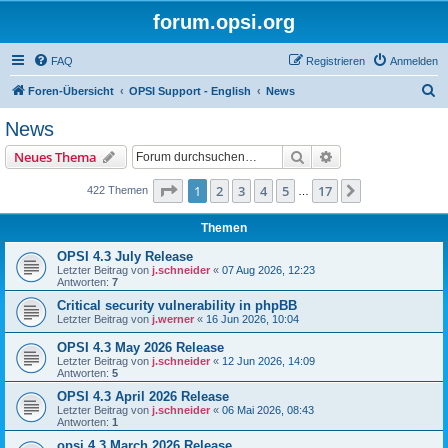
forum.opsi.org
FAQ
Registrieren
Anmelden
S
Foren-Übersicht
OPSI Support - English
News
u
News
c
Suche
Erweiterte Suche
Neues Thema
h
e
Seite
1
von
17
1
2
3
4
5
17
Nächste
422 Themen
…
Themen
OPSI 4.3 July Release
Letzter Beitrag von
j.schneider
«
07 Aug 2026, 12:23
Antworten:
7
Critical security vulnerability in phpBB
Letzter Beitrag von
j.werner
«
16 Jun 2026, 10:04
OPSI 4.3 May 2026 Release
Letzter Beitrag von
j.schneider
«
12 Jun 2026, 14:09
Antworten:
5
OPSI 4.3 April 2026 Release
Letzter Beitrag von
j.schneider
«
06 Mai 2026, 08:43
Antworten:
1
opsi 4.3 March 2026 Release