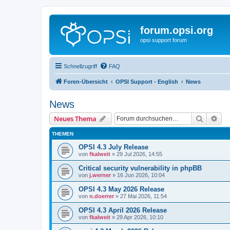
forum.opsi.org
opsi support forum
Schnellzugriff
FAQ
Foren-Übersicht
OPSI Support - English
News
News
Suche
Erw
Neues Thema
THEMEN
OPSI 4.3 July Release
von
fkalweit
»
29 Jul 2026, 14:55
Critical security vulnerability in phpBB
von
j.werner
»
16 Jun 2026, 10:04
OPSI 4.3 May 2026 Release
von
n.doerrer
»
27 Mai 2026, 11:54
OPSI 4.3 April 2026 Release
von
fkalweit
»
29 Apr 2026, 10:10