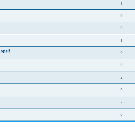
1
0
0
1
 opsi!
0
0
2
0
2
0