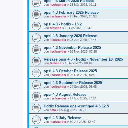
opsi 4.3 March 2026 Release
von
j.schneider
»
25 Mär 2026, 09:11
opsi 4.3 February 2026 Release
von
j.schneider
»
25 Feb 2026, 13:58
opsi 4.3 - hotfix - 13.2
von
fkalweit
»
13 Feb 2026, 16:47
opsi 4.3 January 2026 Release
von
j.schneider
»
28 Jan 2026, 07:48
opsi 4.3 November Release 2025
von
j.schneider
»
26 Nov 2025, 07:28
Release opsi 4.3 - hotfix - November 18, 2025
von
fkalweit
»
18 Nov 2025, 08:46
opsi 4.3 October Release 2025
von
j.schneider
»
29 Okt 2025, 10:49
opsi 4.3 September Release 2025
von
j.schneider
»
24 Sep 2025, 06:45
opsi 4.3 August Release
von
j.schneider
»
27 Aug 2025, 07:24
Hotfix Release opsi-configed 4.3.12.5
von
otto
»
05 Aug 2025, 18:51
opsi 4.3 July Release
von
j.schneider
»
30 Jul 2025, 12:40