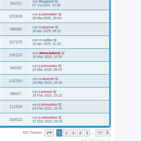
von
Borgward
94222
07 Jul 2025, 15:39
von
j.schneider
101916
28 Mai 2025, 08:59
von
n.doerrer
98689
30 Apr 2025, 09:15
von
m.radtke
107375
10 Apr 2025, 11:20
von
alena.kalweit
105122
26 Mär 2025, 10:30
von
j.schneider
94030
26 Mär 2025, 08:03
von
n.doerrer
132261
19 Mär 2025, 16:34
von
j.werner
98837
18 Feb 2025, 16:23
von
j.schneider
112204
03 Feb 2025, 16:43
von
j.schneider
100012
27 Dez 2024, 09:25
Seite
1
von
17
1
2
3
4
5
17
Nächste
422 Themen
…