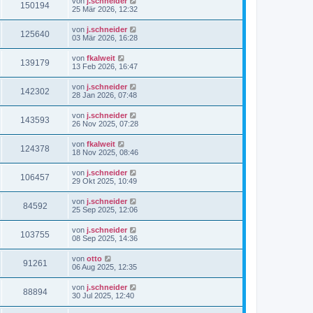
von
j.schneider
150194
25 Mär 2026, 12:32
von
j.schneider
125640
03 Mär 2026, 16:28
von
fkalweit
139179
13 Feb 2026, 16:47
von
j.schneider
142302
28 Jan 2026, 07:48
von
j.schneider
143593
26 Nov 2025, 07:28
von
fkalweit
124378
18 Nov 2025, 08:46
von
j.schneider
106457
29 Okt 2025, 10:49
von
j.schneider
84592
25 Sep 2025, 12:06
von
j.schneider
103755
08 Sep 2025, 14:36
von
otto
91261
06 Aug 2025, 12:35
von
j.schneider
88894
30 Jul 2025, 12:40