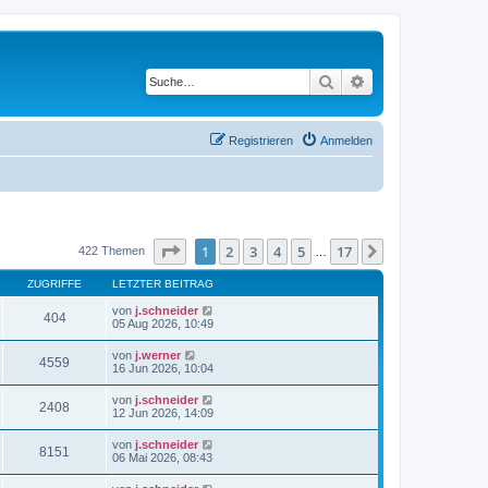
Suche
Erweiterte Suche
Registrieren
Anmelden
Seite
1
von
17
1
2
3
4
5
17
Nächste
422 Themen
…
ZUGRIFFE
LETZTER BEITRAG
von
j.schneider
404
05 Aug 2026, 10:49
von
j.werner
4559
16 Jun 2026, 10:04
von
j.schneider
2408
12 Jun 2026, 14:09
von
j.schneider
8151
06 Mai 2026, 08:43