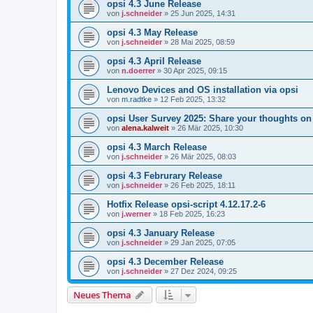
opsi 4.3 June Release
von
j.schneider
»
25 Jun 2025, 14:31
opsi 4.3 May Release
von
j.schneider
»
28 Mai 2025, 08:59
opsi 4.3 April Release
von
n.doerrer
»
30 Apr 2025, 09:15
Lenovo Devices and OS installation via opsi
von
m.radtke
»
12 Feb 2025, 13:32
opsi User Survey 2025: Share your thoughts on
von
alena.kalweit
»
26 Mär 2025, 10:30
opsi 4.3 March Release
von
j.schneider
»
26 Mär 2025, 08:03
opsi 4.3 Februrary Release
von
j.schneider
»
26 Feb 2025, 18:11
Hotfix Release opsi-script 4.12.17.2-6
von
j.werner
»
18 Feb 2025, 16:23
opsi 4.3 January Release
von
j.schneider
»
29 Jan 2025, 07:05
opsi 4.3 December Release
von
j.schneider
»
27 Dez 2024, 09:25
Neues Thema