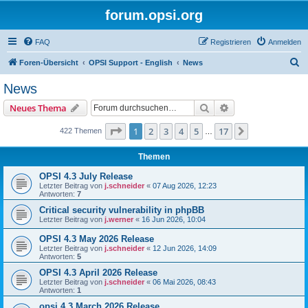
forum.opsi.org
FAQ
Registrieren
Anmelden
S
Foren-Übersicht
OPSI Support - English
News
u
News
c
Suche
Erweiterte Suche
Neues Thema
h
e
Seite
1
von
17
1
2
3
4
5
17
Nächste
422 Themen
…
Themen
OPSI 4.3 July Release
Letzter Beitrag von
j.schneider
«
07 Aug 2026, 12:23
Antworten:
7
Critical security vulnerability in phpBB
Letzter Beitrag von
j.werner
«
16 Jun 2026, 10:04
OPSI 4.3 May 2026 Release
Letzter Beitrag von
j.schneider
«
12 Jun 2026, 14:09
Antworten:
5
OPSI 4.3 April 2026 Release
Letzter Beitrag von
j.schneider
«
06 Mai 2026, 08:43
Antworten:
1
opsi 4.3 March 2026 Release