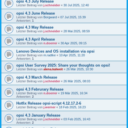
opsi 4.3 July Release
Letzter Beitrag von
j.schneider
«
30 Jul 2025, 12:40
opsi 4.3 June Release
Letzter Beitrag von
Borgward
«
07 Jul 2025, 15:39
Antworten:
1
opsi 4.3 May Release
Letzter Beitrag von
j.schneider
«
28 Mai 2025, 08:59
opsi 4.3 April Release
Letzter Beitrag von
n.doerrer
«
30 Apr 2025, 09:15
Lenovo Devices and OS installation via opsi
Letzter Beitrag von
m.radtke
«
10 Apr 2025, 11:20
Antworten:
1
opsi User Survey 2025: Share your thoughts on opsi!
Letzter Beitrag von
alena.kalweit
«
26 Mär 2025, 10:30
opsi 4.3 March Release
Letzter Beitrag von
j.schneider
«
26 Mär 2025, 08:03
opsi 4.3 Februrary Release
Letzter Beitrag von
n.doerrer
«
19 Mär 2025, 16:34
Antworten:
2
Hotfix Release opsi-script 4.12.17.2-6
Letzter Beitrag von
j.werner
«
18 Feb 2025, 16:23
opsi 4.3 January Release
Letzter Beitrag von
j.schneider
«
03 Feb 2025, 16:43
Antworten:
2