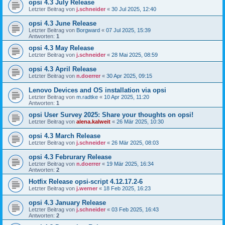
opsi 4.3 July Release
Letzter Beitrag von
j.schneider
«
30 Jul 2025, 12:40
opsi 4.3 June Release
Letzter Beitrag von
Borgward
«
07 Jul 2025, 15:39
Antworten:
1
opsi 4.3 May Release
Letzter Beitrag von
j.schneider
«
28 Mai 2025, 08:59
opsi 4.3 April Release
Letzter Beitrag von
n.doerrer
«
30 Apr 2025, 09:15
Lenovo Devices and OS installation via opsi
Letzter Beitrag von
m.radtke
«
10 Apr 2025, 11:20
Antworten:
1
opsi User Survey 2025: Share your thoughts on opsi!
Letzter Beitrag von
alena.kalweit
«
26 Mär 2025, 10:30
opsi 4.3 March Release
Letzter Beitrag von
j.schneider
«
26 Mär 2025, 08:03
opsi 4.3 Februrary Release
Letzter Beitrag von
n.doerrer
«
19 Mär 2025, 16:34
Antworten:
2
Hotfix Release opsi-script 4.12.17.2-6
Letzter Beitrag von
j.werner
«
18 Feb 2025, 16:23
opsi 4.3 January Release
Letzter Beitrag von
j.schneider
«
03 Feb 2025, 16:43
Antworten:
2