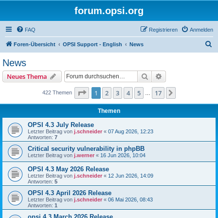
forum.opsi.org
FAQ
Registrieren
Anmelden
S
Foren-Übersicht
OPSI Support - English
News
u
News
c
Suche
Erweiterte Suche
Neues Thema
h
e
Seite
1
von
17
1
2
3
4
5
17
Nächste
422 Themen
…
Themen
OPSI 4.3 July Release
Letzter Beitrag von
j.schneider
«
07 Aug 2026, 12:23
Antworten:
7
Critical security vulnerability in phpBB
Letzter Beitrag von
j.werner
«
16 Jun 2026, 10:04
OPSI 4.3 May 2026 Release
Letzter Beitrag von
j.schneider
«
12 Jun 2026, 14:09
Antworten:
5
OPSI 4.3 April 2026 Release
Letzter Beitrag von
j.schneider
«
06 Mai 2026, 08:43
Antworten:
1
opsi 4.3 March 2026 Release