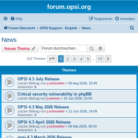
forum.opsi.org
FAQ
Registrieren
Anmelden
S
Foren-Übersicht
OPSI Support - English
News
u
News
c
Suche
Erweiterte Suche
Neues Thema
h
e
Seite
1
von
17
1
2
3
4
5
17
Nächste
422 Themen
…
Themen
OPSI 4.3 July Release
Letzter Beitrag von
j.schneider
«
05 Aug 2026, 10:49
Antworten:
6
Critical security vulnerability in phpBB
Letzter Beitrag von
j.werner
«
16 Jun 2026, 10:04
OPSI 4.3 May 2026 Release
Letzter Beitrag von
j.schneider
«
12 Jun 2026, 14:09
Antworten:
5
OPSI 4.3 April 2026 Release
Letzter Beitrag von
j.schneider
«
06 Mai 2026, 08:43
Antworten:
1
opsi 4.3 March 2026 Release