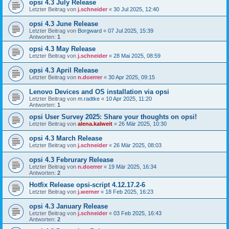
opsi 4.3 July Release
Letzter Beitrag von
j.schneider
«
30 Jul 2025, 12:40
opsi 4.3 June Release
Letzter Beitrag von
Borgward
«
07 Jul 2025, 15:39
Antworten:
1
opsi 4.3 May Release
Letzter Beitrag von
j.schneider
«
28 Mai 2025, 08:59
opsi 4.3 April Release
Letzter Beitrag von
n.doerrer
«
30 Apr 2025, 09:15
Lenovo Devices and OS installation via opsi
Letzter Beitrag von
m.radtke
«
10 Apr 2025, 11:20
Antworten:
1
opsi User Survey 2025: Share your thoughts on opsi!
Letzter Beitrag von
alena.kalweit
«
26 Mär 2025, 10:30
opsi 4.3 March Release
Letzter Beitrag von
j.schneider
«
26 Mär 2025, 08:03
opsi 4.3 Februrary Release
Letzter Beitrag von
n.doerrer
«
19 Mär 2025, 16:34
Antworten:
2
Hotfix Release opsi-script 4.12.17.2-6
Letzter Beitrag von
j.werner
«
18 Feb 2025, 16:23
opsi 4.3 January Release
Letzter Beitrag von
j.schneider
«
03 Feb 2025, 16:43
Antworten:
2