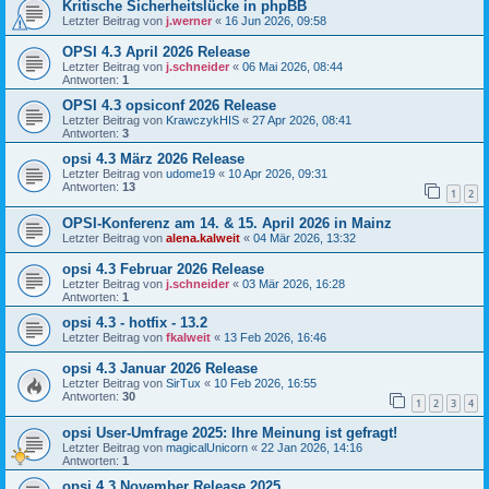
Kritische Sicherheitslücke in phpBB
Letzter Beitrag von
j.werner
«
16 Jun 2026, 09:58
OPSI 4.3 April 2026 Release
Letzter Beitrag von
j.schneider
«
06 Mai 2026, 08:44
Antworten:
1
OPSI 4.3 opsiconf 2026 Release
Letzter Beitrag von
KrawczykHIS
«
27 Apr 2026, 08:41
Antworten:
3
opsi 4.3 März 2026 Release
Letzter Beitrag von
udome19
«
10 Apr 2026, 09:31
Antworten:
13
1
2
OPSI-Konferenz am 14. & 15. April 2026 in Mainz
Letzter Beitrag von
alena.kalweit
«
04 Mär 2026, 13:32
opsi 4.3 Februar 2026 Release
Letzter Beitrag von
j.schneider
«
03 Mär 2026, 16:28
Antworten:
1
opsi 4.3 - hotfix - 13.2
Letzter Beitrag von
fkalweit
«
13 Feb 2026, 16:46
opsi 4.3 Januar 2026 Release
Letzter Beitrag von
SirTux
«
10 Feb 2026, 16:55
Antworten:
30
1
2
3
4
opsi User-Umfrage 2025: Ihre Meinung ist gefragt!
Letzter Beitrag von
magicalUnicorn
«
22 Jan 2026, 14:16
Antworten:
1
opsi 4.3 November Release 2025