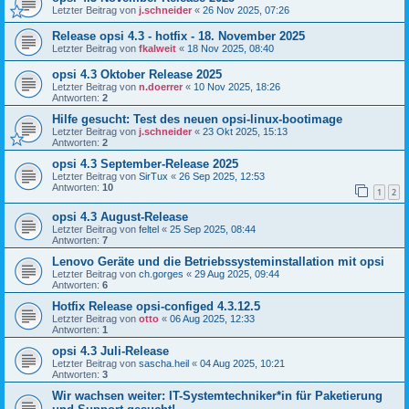
Letzter Beitrag von
j.schneider
«
26 Nov 2025, 07:26
Release opsi 4.3 - hotfix - 18. November 2025
Letzter Beitrag von
fkalweit
«
18 Nov 2025, 08:40
opsi 4.3 Oktober Release 2025
Letzter Beitrag von
n.doerrer
«
10 Nov 2025, 18:26
Antworten:
2
Hilfe gesucht: Test des neuen opsi-linux-bootimage
Letzter Beitrag von
j.schneider
«
23 Okt 2025, 15:13
Antworten:
2
opsi 4.3 September-Release 2025
Letzter Beitrag von
SirTux
«
26 Sep 2025, 12:53
Antworten:
10
1
2
opsi 4.3 August-Release
Letzter Beitrag von
feltel
«
25 Sep 2025, 08:44
Antworten:
7
Lenovo Geräte und die Betriebssysteminstallation mit opsi
Letzter Beitrag von
ch.gorges
«
29 Aug 2025, 09:44
Antworten:
6
Hotfix Release opsi-configed 4.3.12.5
Letzter Beitrag von
otto
«
06 Aug 2025, 12:33
Antworten:
1
opsi 4.3 Juli-Release
Letzter Beitrag von
sascha.heil
«
04 Aug 2025, 10:21
Antworten:
3
Wir wachsen weiter: IT-Systemtechniker*in für Paketierung