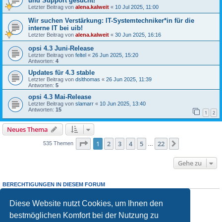
und Support gesucht!
Letzter Beitrag von
alena.kalweit
«
10 Jul 2025, 11:00
Wir suchen Verstärkung: IT-Systemtechniker*in für die
interne IT bei uib!
Letzter Beitrag von
alena.kalweit
«
30 Jun 2025, 16:16
opsi 4.3 Juni-Release
Letzter Beitrag von
feltel
«
26 Jun 2025, 15:20
Antworten:
4
Updates für 4.3 stable
Letzter Beitrag von
dslthomas
«
26 Jun 2025, 11:39
Antworten:
5
opsi 4.3 Mai-Release
Letzter Beitrag von
slamarr
«
10 Jun 2025, 13:40
Antworten:
15
1
2
Neues Thema
Seite
1
von
22
1
2
3
4
5
22
Nächste
535 Themen
…
Gehe zu
BERECHTIGUNGEN IN DIESEM FORUM
Sie dürfen
keine
neuen Themen in diesem Forum erstellen.
Sie dürfen
keine
Antworten zu Themen in diesem Forum erstellen.
Diese Website nutzt Cookies, um Ihnen den
Sie dürfen Ihre Beiträge in diesem Forum
nicht
ändern.
bestmöglichen Komfort bei der Nutzung zu
Sie dürfen Ihre Beiträge in diesem Forum
nicht
löschen.
Sie dürfen
keine
Dateianhänge in diesem Forum erstellen.