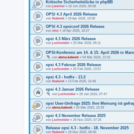
Kritische Sicherheitslücke in phpBB
von
j.werner
»
16 Jun 2026, 09:58
OPSI 4.3 April 2026 Release
von
fkalweit
»
29 Apr 2026, 10:08
OPSI 4.3 opsiconf 2026 Release
von
otto
»
16 Apr 2026, 18:27
opsi 4.3 März 2026 Release
von
j.schneider
»
25 Mär 2026, 09:11
OPSI-Konferenz am 14. & 15. April 2026 in Mai
von
alena.kalweit
»
04 Mär 2026, 13:32
opsi 4.3 Februar 2026 Release
von
j.schneider
»
25 Feb 2026, 13:57
opsi 4.3 - hotfix - 13.2
von
fkalweit
»
13 Feb 2026, 16:46
opsi 4.3 Januar 2026 Release
von
j.schneider
»
28 Jan 2026, 07:47
opsi User-Umfrage 2025: Ihre Meinung ist gefrag
von
alena.kalweit
»
26 Mär 2025, 10:29
opsi 4.3 November Release 2025
von
j.schneider
»
26 Nov 2025, 07:26
Release opsi 4.3 - hotfix - 18. November 2025
von
fkalweit
»
18 Nov 2025, 08:40