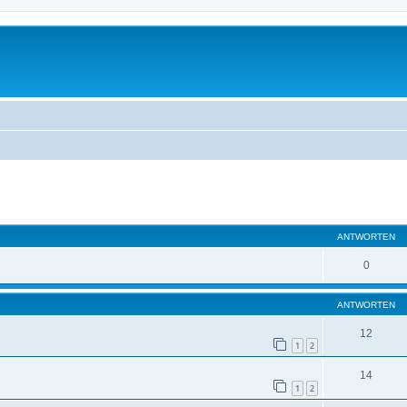
eiterte Suche
ANTWORTEN
0
ANTWORTEN
12
1
2
14
1
2