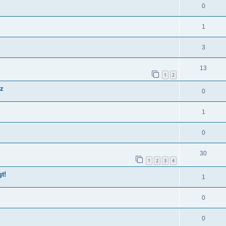
0
1
3
13
1
2
nz
0
1
0
30
1
2
3
4
t!
1
0
0