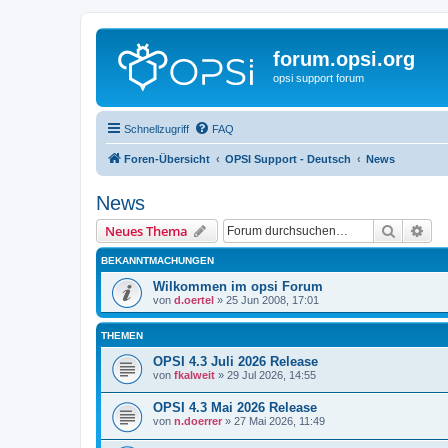
forum.opsi.org
opsi support forum
Schnellzugriff
FAQ
Foren-Übersicht
OPSI Support - Deutsch
News
News
Suche
Erw
Neues Thema
BEKANNTMACHUNGEN
Wilkommen im opsi Forum
von
d.oertel
»
25 Jun 2008, 17:01
THEMEN
OPSI 4.3 Juli 2026 Release
von
fkalweit
»
29 Jul 2026, 14:55
OPSI 4.3 Mai 2026 Release
von
n.doerrer
»
27 Mai 2026, 11:49