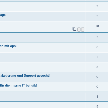
2
mage
2
10
1
2
7
on mit opsi
6
1
3
 Paketierung und Support gesucht!
0
ür die interne IT bei uib!
0
4
5