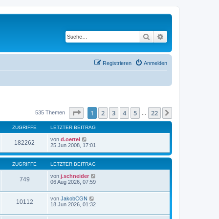
Suche
Erweiterte Suche
Registrieren
Anmelden
Seite
1
von
22
1
2
3
4
5
22
Nächste
535 Themen
…
ZUGRIFFE
LETZTER BEITRAG
von
d.oertel
182262
25 Jun 2008, 17:01
ZUGRIFFE
LETZTER BEITRAG
von
j.schneider
749
06 Aug 2026, 07:59
von
JakobCGN
10112
18 Jun 2026, 01:32