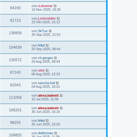
von
n.doerrer
84160
10 Nov 2025, 18:26
von
j.schneider
91723
23 Okt 2025, 15:13
von
SirTux
138958
26 Sep 2025, 12:53
von
feltel
104639
25 Sep 2025, 08:44
von
ch.gorges
130572
29 Aug 2025, 09:44
von
otto
87243
06 Aug 2025, 12:33
von
sascha.heil
91043
04 Aug 2025, 10:21
von
alena.kalweit
111058
10 Jul 2025, 11:00
von
alena.kalweit
106201
30 Jun 2025, 16:16
von
feltel
98255
26 Jun 2025, 15:20
von
dslthomas
109855
26 Jun 2025, 11:39