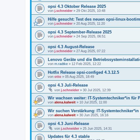
opsi 4.3 Oktober Release 2025
von
j.schneider
»
29 Okt 2025, 10:48
Hilfe gesucht: Test des neuen opsi-linux-booti
von
j.schneider
»
20 Aug 2025, 11:20
opsi 4.3 September-Release 2025
von
j.schneider
»
24 Sep 2025, 06:51
opsi 4.3 August-Release
von
j.schneider
»
27 Aug 2025, 07:22
Lenovo Geräte und die Betriebssysteminstallati
von
m.radtke
»
12 Feb 2025, 12:22
Hotfix Release opsi-configed 4.3.12.5
von
otto
»
05 Aug 2025, 18:49
opsi 4.3 Juli-Release
von
j.schneider
»
30 Jul 2025, 12:39
Wir wachsen weiter: IT-Systemtechniker*in für
von
alena.kalweit
»
10 Jul 2025, 11:00
Wir suchen Verstärkung: IT-Systemtechniker*in f
von
alena.kalweit
»
30 Jun 2025, 16:16
opsi 4.3 Juni-Release
von
j.schneider
»
25 Jun 2025, 14:31
Updates für 4.3 stable