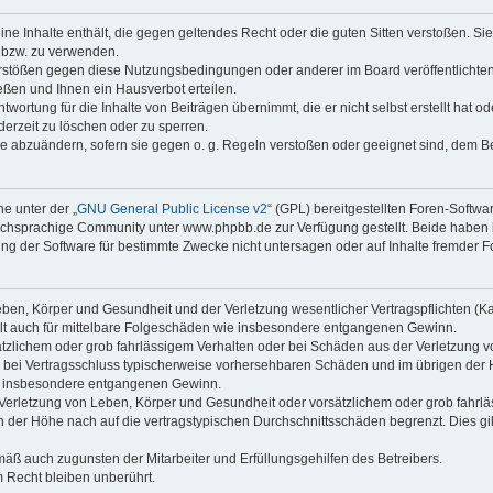
keine Inhalte enthält, die gegen geltendes Recht oder die guten Sitten verstoßen. Si
n bzw. zu verwenden.
erstößen gegen diese Nutzungsbedingungen oder anderer im Board veröffentlicht
ßen und Ihnen ein Hausverbot erteilen.
wortung für die Inhalte von Beiträgen übernimmt, die er nicht selbst erstellt hat 
derzeit zu löschen oder zu sperren.
äge abzuändern, sofern sie gegen o. g. Regeln verstoßen oder geeignet sind, dem 
e unter der „
GNU General Public License v2
“ (GPL) bereitgestellten Foren-Soft
chsprachige Community unter www.phpbb.de zur Verfügung gestellt. Beide haben ke
g der Software für bestimmte Zwecke nicht untersagen oder auf Inhalte fremder F
ben, Körper und Gesundheit und der Verletzung wesentlicher Vertragspflichten (Kard
gilt auch für mittelbare Folgeschäden wie insbesondere entgangenen Gewinn.
ätzlichem oder grob fahrlässigem Verhalten oder bei Schäden aus der Verletzung 
 die bei Vertragsschluss typischerweise vorhersehbaren Schäden und im übrigen de
wie insbesondere entgangenen Gewinn.
erletzung von Leben, Körper und Gesundheit oder vorsätzlichem oder grob fahrläs
der Höhe nach auf die vertragstypischen Durchschnittsschäden begrenzt. Dies gi
mäß auch zugunsten der Mitarbeiter und Erfüllungsgehilfen des Betreibers.
 Recht bleiben unberührt.