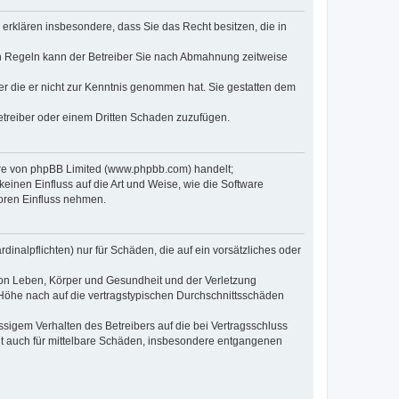
e erklären insbesondere, dass Sie das Recht besitzen, die in
en Regeln kann der Betreiber Sie nach Abmahnung zeitweise
oder die er nicht zur Kenntnis genommen hat. Sie gestatten dem
Betreiber oder einem Dritten Schaden zuzufügen.
ware von phpBB Limited (www.phpbb.com) handelt;
inen Einfluss auf die Art und Weise, wie die Software
oren Einfluss nehmen.
inalpflichten) nur für Schäden, die auf ein vorsätzliches oder
von Leben, Körper und Gesundheit und der Verletzung
r Höhe nach auf die vertragstypischen Durchschnittsschäden
sigem Verhalten des Betreibers auf die bei Vertragsschluss
lt auch für mittelbare Schäden, insbesondere entgangenen