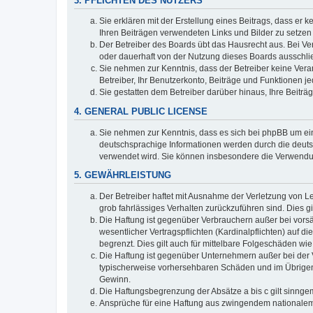
3. PFLICHTEN DES NUTZERS
Sie erklären mit der Erstellung eines Beitrags, dass er 
Ihren Beiträgen verwendeten Links und Bilder zu setze
Der Betreiber des Boards übt das Hausrecht aus. Bei V
oder dauerhaft von der Nutzung dieses Boards ausschlie
Sie nehmen zur Kenntnis, dass der Betreiber keine Verant
Betreiber, Ihr Benutzerkonto, Beiträge und Funktionen je
Sie gestatten dem Betreiber darüber hinaus, Ihre Beitr
4. GENERAL PUBLIC LICENSE
Sie nehmen zur Kenntnis, dass es sich bei phpBB um ein
deutschsprachige Informationen werden durch die deuts
verwendet wird. Sie können insbesondere die Verwendun
5. GEWÄHRLEISTUNG
Der Betreiber haftet mit Ausnahme der Verletzung von Le
grob fahrlässiges Verhalten zurückzuführen sind. Dies 
Die Haftung ist gegenüber Verbrauchern außer bei vors
wesentlicher Vertragspflichten (Kardinalpflichten) auf
begrenzt. Dies gilt auch für mittelbare Folgeschäden 
Die Haftung ist gegenüber Unternehmern außer bei der V
typischerweise vorhersehbaren Schäden und im Übrigen 
Gewinn.
Die Haftungsbegrenzung der Absätze a bis c gilt sinnge
Ansprüche für eine Haftung aus zwingendem nationalem