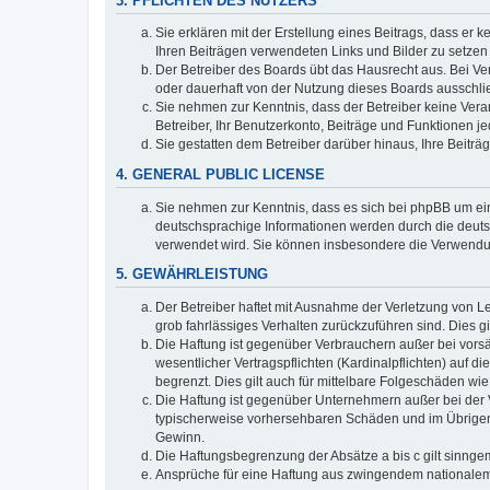
3. PFLICHTEN DES NUTZERS
Sie erklären mit der Erstellung eines Beitrags, dass er 
Ihren Beiträgen verwendeten Links und Bilder zu setze
Der Betreiber des Boards übt das Hausrecht aus. Bei V
oder dauerhaft von der Nutzung dieses Boards ausschlie
Sie nehmen zur Kenntnis, dass der Betreiber keine Verant
Betreiber, Ihr Benutzerkonto, Beiträge und Funktionen je
Sie gestatten dem Betreiber darüber hinaus, Ihre Beitr
4. GENERAL PUBLIC LICENSE
Sie nehmen zur Kenntnis, dass es sich bei phpBB um ein
deutschsprachige Informationen werden durch die deuts
verwendet wird. Sie können insbesondere die Verwendun
5. GEWÄHRLEISTUNG
Der Betreiber haftet mit Ausnahme der Verletzung von Le
grob fahrlässiges Verhalten zurückzuführen sind. Dies 
Die Haftung ist gegenüber Verbrauchern außer bei vors
wesentlicher Vertragspflichten (Kardinalpflichten) auf
begrenzt. Dies gilt auch für mittelbare Folgeschäden 
Die Haftung ist gegenüber Unternehmern außer bei der V
typischerweise vorhersehbaren Schäden und im Übrigen 
Gewinn.
Die Haftungsbegrenzung der Absätze a bis c gilt sinnge
Ansprüche für eine Haftung aus zwingendem nationalem