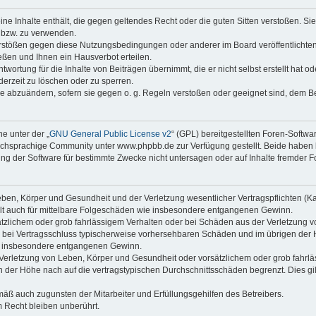
keine Inhalte enthält, die gegen geltendes Recht oder die guten Sitten verstoßen. Si
n bzw. zu verwenden.
erstößen gegen diese Nutzungsbedingungen oder anderer im Board veröffentlicht
ßen und Ihnen ein Hausverbot erteilen.
wortung für die Inhalte von Beiträgen übernimmt, die er nicht selbst erstellt hat 
derzeit zu löschen oder zu sperren.
äge abzuändern, sofern sie gegen o. g. Regeln verstoßen oder geeignet sind, dem 
e unter der „
GNU General Public License v2
“ (GPL) bereitgestellten Foren-Soft
chsprachige Community unter www.phpbb.de zur Verfügung gestellt. Beide haben ke
g der Software für bestimmte Zwecke nicht untersagen oder auf Inhalte fremder F
ben, Körper und Gesundheit und der Verletzung wesentlicher Vertragspflichten (Kard
gilt auch für mittelbare Folgeschäden wie insbesondere entgangenen Gewinn.
ätzlichem oder grob fahrlässigem Verhalten oder bei Schäden aus der Verletzung 
 die bei Vertragsschluss typischerweise vorhersehbaren Schäden und im übrigen de
wie insbesondere entgangenen Gewinn.
erletzung von Leben, Körper und Gesundheit oder vorsätzlichem oder grob fahrläs
der Höhe nach auf die vertragstypischen Durchschnittsschäden begrenzt. Dies gi
mäß auch zugunsten der Mitarbeiter und Erfüllungsgehilfen des Betreibers.
 Recht bleiben unberührt.