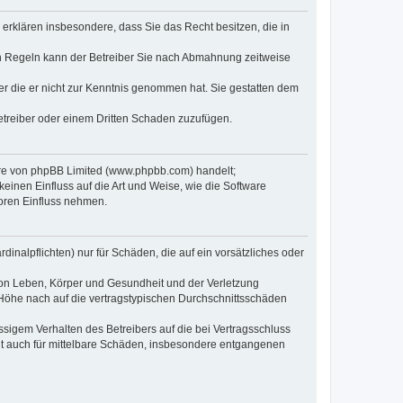
e erklären insbesondere, dass Sie das Recht besitzen, die in
en Regeln kann der Betreiber Sie nach Abmahnung zeitweise
oder die er nicht zur Kenntnis genommen hat. Sie gestatten dem
Betreiber oder einem Dritten Schaden zuzufügen.
ware von phpBB Limited (www.phpbb.com) handelt;
inen Einfluss auf die Art und Weise, wie die Software
oren Einfluss nehmen.
inalpflichten) nur für Schäden, die auf ein vorsätzliches oder
von Leben, Körper und Gesundheit und der Verletzung
r Höhe nach auf die vertragstypischen Durchschnittsschäden
sigem Verhalten des Betreibers auf die bei Vertragsschluss
lt auch für mittelbare Schäden, insbesondere entgangenen