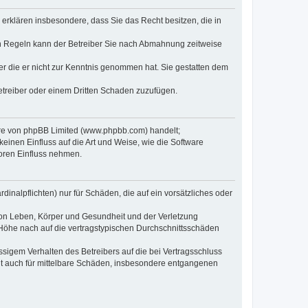
e erklären insbesondere, dass Sie das Recht besitzen, die in
en Regeln kann der Betreiber Sie nach Abmahnung zeitweise
oder die er nicht zur Kenntnis genommen hat. Sie gestatten dem
Betreiber oder einem Dritten Schaden zuzufügen.
ware von phpBB Limited (www.phpbb.com) handelt;
inen Einfluss auf die Art und Weise, wie die Software
oren Einfluss nehmen.
inalpflichten) nur für Schäden, die auf ein vorsätzliches oder
von Leben, Körper und Gesundheit und der Verletzung
r Höhe nach auf die vertragstypischen Durchschnittsschäden
sigem Verhalten des Betreibers auf die bei Vertragsschluss
lt auch für mittelbare Schäden, insbesondere entgangenen