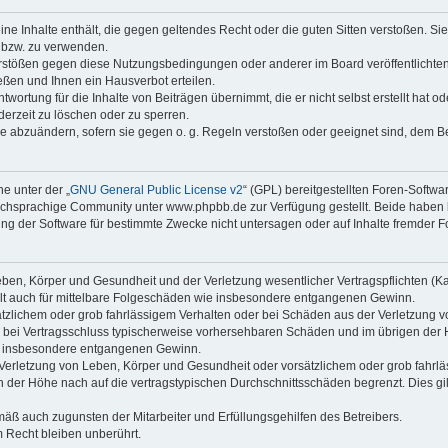
keine Inhalte enthält, die gegen geltendes Recht oder die guten Sitten verstoßen. Si
n bzw. zu verwenden.
erstößen gegen diese Nutzungsbedingungen oder anderer im Board veröffentlicht
ßen und Ihnen ein Hausverbot erteilen.
wortung für die Inhalte von Beiträgen übernimmt, die er nicht selbst erstellt hat 
derzeit zu löschen oder zu sperren.
äge abzuändern, sofern sie gegen o. g. Regeln verstoßen oder geeignet sind, dem 
e unter der „
GNU General Public License v2
“ (GPL) bereitgestellten Foren-Soft
chsprachige Community unter www.phpbb.de zur Verfügung gestellt. Beide haben ke
g der Software für bestimmte Zwecke nicht untersagen oder auf Inhalte fremder F
ben, Körper und Gesundheit und der Verletzung wesentlicher Vertragspflichten (Kard
gilt auch für mittelbare Folgeschäden wie insbesondere entgangenen Gewinn.
ätzlichem oder grob fahrlässigem Verhalten oder bei Schäden aus der Verletzung 
 die bei Vertragsschluss typischerweise vorhersehbaren Schäden und im übrigen de
wie insbesondere entgangenen Gewinn.
erletzung von Leben, Körper und Gesundheit oder vorsätzlichem oder grob fahrläs
der Höhe nach auf die vertragstypischen Durchschnittsschäden begrenzt. Dies gi
mäß auch zugunsten der Mitarbeiter und Erfüllungsgehilfen des Betreibers.
 Recht bleiben unberührt.