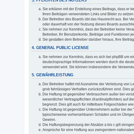
3. PFLICHTEN DES NUTZERS
Sie erklären mit der Erstellung eines Beitrags, dass er 
Ihren Beiträgen verwendeten Links und Bilder zu setze
Der Betreiber des Boards übt das Hausrecht aus. Bei V
oder dauerhaft von der Nutzung dieses Boards ausschlie
Sie nehmen zur Kenntnis, dass der Betreiber keine Verant
Betreiber, Ihr Benutzerkonto, Beiträge und Funktionen je
Sie gestatten dem Betreiber darüber hinaus, Ihre Beitr
4. GENERAL PUBLIC LICENSE
Sie nehmen zur Kenntnis, dass es sich bei phpBB um ein
deutschsprachige Informationen werden durch die deuts
verwendet wird. Sie können insbesondere die Verwendun
5. GEWÄHRLEISTUNG
Der Betreiber haftet mit Ausnahme der Verletzung von Le
grob fahrlässiges Verhalten zurückzuführen sind. Dies 
Die Haftung ist gegenüber Verbrauchern außer bei vors
wesentlicher Vertragspflichten (Kardinalpflichten) auf
begrenzt. Dies gilt auch für mittelbare Folgeschäden 
Die Haftung ist gegenüber Unternehmern außer bei der V
typischerweise vorhersehbaren Schäden und im Übrigen 
Gewinn.
Die Haftungsbegrenzung der Absätze a bis c gilt sinnge
Ansprüche für eine Haftung aus zwingendem nationalem