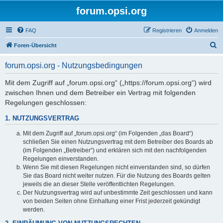
forum.opsi.org
FAQ
Registrieren
Anmelden
S
Foren-Übersicht
u
forum.opsi.org - Nutzungsbedingungen
c
h
Mit dem Zugriff auf „forum.opsi.org“ („https://forum.opsi.org“) wird
zwischen Ihnen und dem Betreiber ein Vertrag mit folgenden
e
Regelungen geschlossen:
1. NUTZUNGSVERTRAG
Mit dem Zugriff auf „forum.opsi.org“ (im Folgenden „das Board“)
schließen Sie einen Nutzungsvertrag mit dem Betreiber des Boards ab
(im Folgenden „Betreiber“) und erklären sich mit den nachfolgenden
Regelungen einverstanden.
Wenn Sie mit diesen Regelungen nicht einverstanden sind, so dürfen
Sie das Board nicht weiter nutzen. Für die Nutzung des Boards gelten
jeweils die an dieser Stelle veröffentlichten Regelungen.
Der Nutzungsvertrag wird auf unbestimmte Zeit geschlossen und kann
von beiden Seiten ohne Einhaltung einer Frist jederzeit gekündigt
werden.