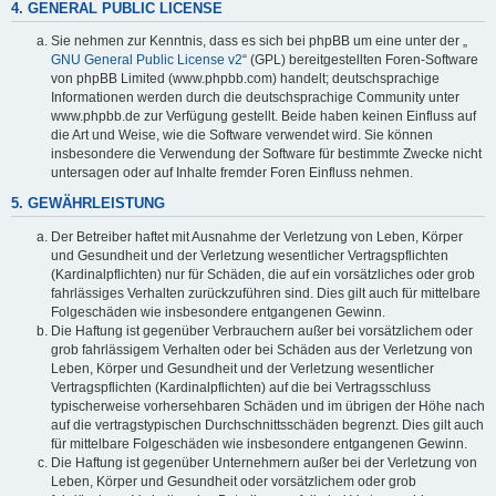
4. GENERAL PUBLIC LICENSE
Sie nehmen zur Kenntnis, dass es sich bei phpBB um eine unter der „
GNU General Public License v2
“ (GPL) bereitgestellten Foren-Software
von phpBB Limited (www.phpbb.com) handelt; deutschsprachige
Informationen werden durch die deutschsprachige Community unter
www.phpbb.de zur Verfügung gestellt. Beide haben keinen Einfluss auf
die Art und Weise, wie die Software verwendet wird. Sie können
insbesondere die Verwendung der Software für bestimmte Zwecke nicht
untersagen oder auf Inhalte fremder Foren Einfluss nehmen.
5. GEWÄHRLEISTUNG
Der Betreiber haftet mit Ausnahme der Verletzung von Leben, Körper
und Gesundheit und der Verletzung wesentlicher Vertragspflichten
(Kardinalpflichten) nur für Schäden, die auf ein vorsätzliches oder grob
fahrlässiges Verhalten zurückzuführen sind. Dies gilt auch für mittelbare
Folgeschäden wie insbesondere entgangenen Gewinn.
Die Haftung ist gegenüber Verbrauchern außer bei vorsätzlichem oder
grob fahrlässigem Verhalten oder bei Schäden aus der Verletzung von
Leben, Körper und Gesundheit und der Verletzung wesentlicher
Vertragspflichten (Kardinalpflichten) auf die bei Vertragsschluss
typischerweise vorhersehbaren Schäden und im übrigen der Höhe nach
auf die vertragstypischen Durchschnittsschäden begrenzt. Dies gilt auch
für mittelbare Folgeschäden wie insbesondere entgangenen Gewinn.
Die Haftung ist gegenüber Unternehmern außer bei der Verletzung von
Leben, Körper und Gesundheit oder vorsätzlichem oder grob