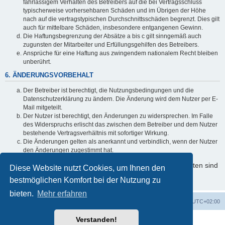
fahrlässigem Verhalten des Betreibers auf die bei Vertragsschluss
typischerweise vorhersehbaren Schäden und im Übrigen der Höhe
nach auf die vertragstypischen Durchschnittsschäden begrenzt. Dies gilt
auch für mittelbare Schäden, insbesondere entgangenen Gewinn.
Die Haftungsbegrenzung der Absätze a bis c gilt sinngemäß auch
zugunsten der Mitarbeiter und Erfüllungsgehilfen des Betreibers.
Ansprüche für eine Haftung aus zwingendem nationalem Recht bleiben
unberührt.
6. ÄNDERUNGSVORBEHALT
Der Betreiber ist berechtigt, die Nutzungsbedingungen und die
Datenschutzerklärung zu ändern. Die Änderung wird dem Nutzer per E-
Mail mitgeteilt.
Der Nutzer ist berechtigt, den Änderungen zu widersprechen. Im Falle
des Widerspruchs erlischt das zwischen dem Betreiber und dem Nutzer
bestehende Vertragsverhältnis mit sofortiger Wirkung.
Die Änderungen gelten als anerkannt und verbindlich, wenn der Nutzer
den Änderungen zugestimmt hat.
Informationen über den Umgang mit Ihren persönlichen Daten sind
Diese Website nutzt Cookies, um Ihnen den
in der Datenschutzerklärung enthalten.
bestmöglichen Komfort bei der Nutzung zu
bieten.
Mehr erfahren
Foren-Übersicht
Alle Cookies löschen
Alle Zeiten sind
UTC+02:00
Verstanden!
Powered by
phpBB
® Forum Software © phpBB Limited