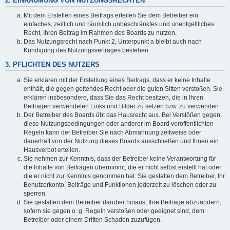
2. EINRÄUMUNG VON NUTZUNGSRECHTEN
Mit dem Erstellen eines Beitrags erteilen Sie dem Betreiber ein
einfaches, zeitlich und räumlich unbeschränktes und unentgeltliches
Recht, Ihren Beitrag im Rahmen des Boards zu nutzen.
Das Nutzungsrecht nach Punkt 2, Unterpunkt a bleibt auch nach
Kündigung des Nutzungsvertrages bestehen.
3. PFLICHTEN DES NUTZERS
Sie erklären mit der Erstellung eines Beitrags, dass er keine Inhalte
enthält, die gegen geltendes Recht oder die guten Sitten verstoßen. Sie
erklären insbesondere, dass Sie das Recht besitzen, die in Ihren
Beiträgen verwendeten Links und Bilder zu setzen bzw. zu verwenden.
Der Betreiber des Boards übt das Hausrecht aus. Bei Verstößen gegen
diese Nutzungsbedingungen oder anderer im Board veröffentlichten
Regeln kann der Betreiber Sie nach Abmahnung zeitweise oder
dauerhaft von der Nutzung dieses Boards ausschließen und Ihnen ein
Hausverbot erteilen.
Sie nehmen zur Kenntnis, dass der Betreiber keine Verantwortung für
die Inhalte von Beiträgen übernimmt, die er nicht selbst erstellt hat oder
die er nicht zur Kenntnis genommen hat. Sie gestatten dem Betreiber, Ihr
Benutzerkonto, Beiträge und Funktionen jederzeit zu löschen oder zu
sperren.
Sie gestatten dem Betreiber darüber hinaus, Ihre Beiträge abzuändern,
sofern sie gegen o. g. Regeln verstoßen oder geeignet sind, dem
Betreiber oder einem Dritten Schaden zuzufügen.