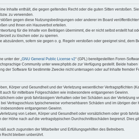
keine Inhalte enthält, die gegen geltendes Recht oder die guten Sitten verstoßen. Si
n bzw. zu verwenden.
erstößen gegen diese Nutzungsbedingungen oder anderer im Board veröffentlicht
ßen und Ihnen ein Hausverbot erteilen.
wortung für die Inhalte von Beiträgen übernimmt, die er nicht selbst erstellt hat 
derzeit zu löschen oder zu sperren.
äge abzuändern, sofern sie gegen o. g. Regeln verstoßen oder geeignet sind, dem 
e unter der „
GNU General Public License v2
“ (GPL) bereitgestellten Foren-Soft
chsprachige Community unter www.phpbb.de zur Verfügung gestellt. Beide haben ke
g der Software für bestimmte Zwecke nicht untersagen oder auf Inhalte fremder F
ben, Körper und Gesundheit und der Verletzung wesentlicher Vertragspflichten (Kard
gilt auch für mittelbare Folgeschäden wie insbesondere entgangenen Gewinn.
ätzlichem oder grob fahrlässigem Verhalten oder bei Schäden aus der Verletzung 
 die bei Vertragsschluss typischerweise vorhersehbaren Schäden und im übrigen de
wie insbesondere entgangenen Gewinn.
erletzung von Leben, Körper und Gesundheit oder vorsätzlichem oder grob fahrläs
der Höhe nach auf die vertragstypischen Durchschnittsschäden begrenzt. Dies gi
mäß auch zugunsten der Mitarbeiter und Erfüllungsgehilfen des Betreibers.
 Recht bleiben unberührt.