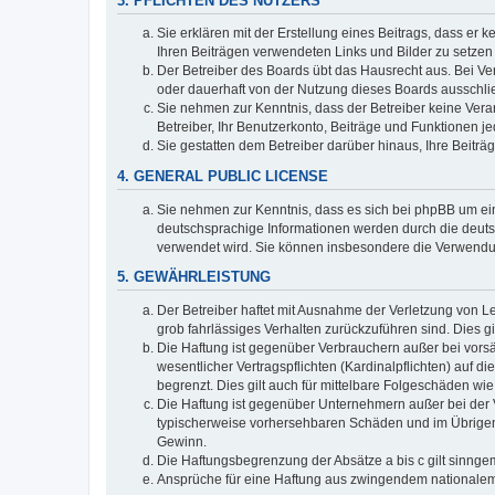
3. PFLICHTEN DES NUTZERS
Sie erklären mit der Erstellung eines Beitrags, dass er 
Ihren Beiträgen verwendeten Links und Bilder zu setze
Der Betreiber des Boards übt das Hausrecht aus. Bei V
oder dauerhaft von der Nutzung dieses Boards ausschlie
Sie nehmen zur Kenntnis, dass der Betreiber keine Verant
Betreiber, Ihr Benutzerkonto, Beiträge und Funktionen je
Sie gestatten dem Betreiber darüber hinaus, Ihre Beitr
4. GENERAL PUBLIC LICENSE
Sie nehmen zur Kenntnis, dass es sich bei phpBB um ein
deutschsprachige Informationen werden durch die deuts
verwendet wird. Sie können insbesondere die Verwendun
5. GEWÄHRLEISTUNG
Der Betreiber haftet mit Ausnahme der Verletzung von Le
grob fahrlässiges Verhalten zurückzuführen sind. Dies 
Die Haftung ist gegenüber Verbrauchern außer bei vors
wesentlicher Vertragspflichten (Kardinalpflichten) auf
begrenzt. Dies gilt auch für mittelbare Folgeschäden 
Die Haftung ist gegenüber Unternehmern außer bei der V
typischerweise vorhersehbaren Schäden und im Übrigen 
Gewinn.
Die Haftungsbegrenzung der Absätze a bis c gilt sinnge
Ansprüche für eine Haftung aus zwingendem nationalem