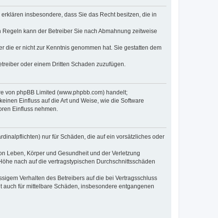
e erklären insbesondere, dass Sie das Recht besitzen, die in
en Regeln kann der Betreiber Sie nach Abmahnung zeitweise
oder die er nicht zur Kenntnis genommen hat. Sie gestatten dem
Betreiber oder einem Dritten Schaden zuzufügen.
ware von phpBB Limited (www.phpbb.com) handelt;
inen Einfluss auf die Art und Weise, wie die Software
oren Einfluss nehmen.
inalpflichten) nur für Schäden, die auf ein vorsätzliches oder
von Leben, Körper und Gesundheit und der Verletzung
r Höhe nach auf die vertragstypischen Durchschnittsschäden
sigem Verhalten des Betreibers auf die bei Vertragsschluss
lt auch für mittelbare Schäden, insbesondere entgangenen