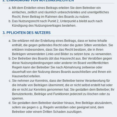
2. EINRÄUMUNG VON NUTZUNGSRECHTEN
Mit dem Erstellen eines Beitrags erteilen Sie dem Betreiber ein
einfaches, zeitlich und räumlich unbeschränktes und unentgeltliches
Recht, Ihren Beitrag im Rahmen des Boards zu nutzen.
Das Nutzungsrecht nach Punkt 2, Unterpunkt a bleibt auch nach
Kündigung des Nutzungsvertrages bestehen.
3. PFLICHTEN DES NUTZERS
Sie erklären mit der Erstellung eines Beitrags, dass er keine Inhalte
enthält, die gegen geltendes Recht oder die guten Sitten verstoßen. Sie
erklären insbesondere, dass Sie das Recht besitzen, die in Ihren
Beiträgen verwendeten Links und Bilder zu setzen bzw. zu verwenden.
Der Betreiber des Boards übt das Hausrecht aus. Bei Verstößen gegen
diese Nutzungsbedingungen oder anderer im Board veröffentlichten
Regeln kann der Betreiber Sie nach Abmahnung zeitweise oder
dauerhaft von der Nutzung dieses Boards ausschließen und Ihnen ein
Hausverbot erteilen.
Sie nehmen zur Kenntnis, dass der Betreiber keine Verantwortung für
die Inhalte von Beiträgen übernimmt, die er nicht selbst erstellt hat oder
die er nicht zur Kenntnis genommen hat. Sie gestatten dem Betreiber, Ihr
Benutzerkonto, Beiträge und Funktionen jederzeit zu löschen oder zu
sperren.
Sie gestatten dem Betreiber darüber hinaus, Ihre Beiträge abzuändern,
sofern sie gegen o. g. Regeln verstoßen oder geeignet sind, dem
Betreiber oder einem Dritten Schaden zuzufügen.