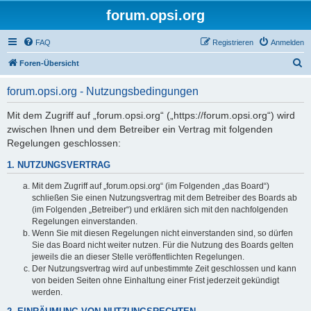
forum.opsi.org
FAQ
Registrieren
Anmelden
S
Foren-Übersicht
u
forum.opsi.org - Nutzungsbedingungen
c
h
Mit dem Zugriff auf „forum.opsi.org“ („https://forum.opsi.org“) wird
zwischen Ihnen und dem Betreiber ein Vertrag mit folgenden
e
Regelungen geschlossen:
1. NUTZUNGSVERTRAG
Mit dem Zugriff auf „forum.opsi.org“ (im Folgenden „das Board“)
schließen Sie einen Nutzungsvertrag mit dem Betreiber des Boards ab
(im Folgenden „Betreiber“) und erklären sich mit den nachfolgenden
Regelungen einverstanden.
Wenn Sie mit diesen Regelungen nicht einverstanden sind, so dürfen
Sie das Board nicht weiter nutzen. Für die Nutzung des Boards gelten
jeweils die an dieser Stelle veröffentlichten Regelungen.
Der Nutzungsvertrag wird auf unbestimmte Zeit geschlossen und kann
von beiden Seiten ohne Einhaltung einer Frist jederzeit gekündigt
werden.