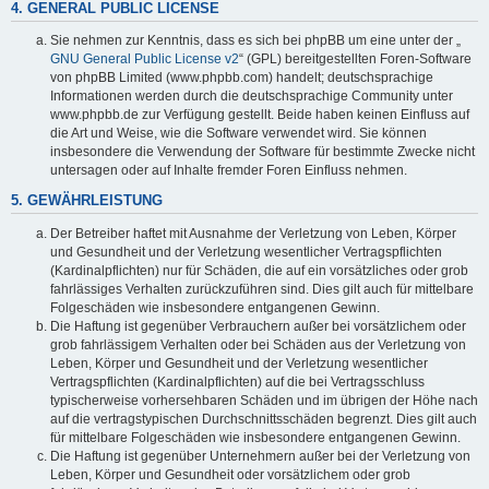
4. GENERAL PUBLIC LICENSE
Sie nehmen zur Kenntnis, dass es sich bei phpBB um eine unter der „
GNU General Public License v2
“ (GPL) bereitgestellten Foren-Software
von phpBB Limited (www.phpbb.com) handelt; deutschsprachige
Informationen werden durch die deutschsprachige Community unter
www.phpbb.de zur Verfügung gestellt. Beide haben keinen Einfluss auf
die Art und Weise, wie die Software verwendet wird. Sie können
insbesondere die Verwendung der Software für bestimmte Zwecke nicht
untersagen oder auf Inhalte fremder Foren Einfluss nehmen.
5. GEWÄHRLEISTUNG
Der Betreiber haftet mit Ausnahme der Verletzung von Leben, Körper
und Gesundheit und der Verletzung wesentlicher Vertragspflichten
(Kardinalpflichten) nur für Schäden, die auf ein vorsätzliches oder grob
fahrlässiges Verhalten zurückzuführen sind. Dies gilt auch für mittelbare
Folgeschäden wie insbesondere entgangenen Gewinn.
Die Haftung ist gegenüber Verbrauchern außer bei vorsätzlichem oder
grob fahrlässigem Verhalten oder bei Schäden aus der Verletzung von
Leben, Körper und Gesundheit und der Verletzung wesentlicher
Vertragspflichten (Kardinalpflichten) auf die bei Vertragsschluss
typischerweise vorhersehbaren Schäden und im übrigen der Höhe nach
auf die vertragstypischen Durchschnittsschäden begrenzt. Dies gilt auch
für mittelbare Folgeschäden wie insbesondere entgangenen Gewinn.
Die Haftung ist gegenüber Unternehmern außer bei der Verletzung von
Leben, Körper und Gesundheit oder vorsätzlichem oder grob