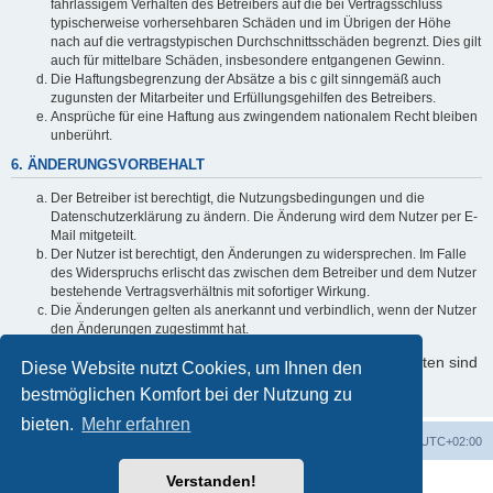
fahrlässigem Verhalten des Betreibers auf die bei Vertragsschluss
typischerweise vorhersehbaren Schäden und im Übrigen der Höhe
nach auf die vertragstypischen Durchschnittsschäden begrenzt. Dies gilt
auch für mittelbare Schäden, insbesondere entgangenen Gewinn.
Die Haftungsbegrenzung der Absätze a bis c gilt sinngemäß auch
zugunsten der Mitarbeiter und Erfüllungsgehilfen des Betreibers.
Ansprüche für eine Haftung aus zwingendem nationalem Recht bleiben
unberührt.
6. ÄNDERUNGSVORBEHALT
Der Betreiber ist berechtigt, die Nutzungsbedingungen und die
Datenschutzerklärung zu ändern. Die Änderung wird dem Nutzer per E-
Mail mitgeteilt.
Der Nutzer ist berechtigt, den Änderungen zu widersprechen. Im Falle
des Widerspruchs erlischt das zwischen dem Betreiber und dem Nutzer
bestehende Vertragsverhältnis mit sofortiger Wirkung.
Die Änderungen gelten als anerkannt und verbindlich, wenn der Nutzer
den Änderungen zugestimmt hat.
Informationen über den Umgang mit Ihren persönlichen Daten sind
Diese Website nutzt Cookies, um Ihnen den
in der Datenschutzerklärung enthalten.
bestmöglichen Komfort bei der Nutzung zu
bieten.
Mehr erfahren
Foren-Übersicht
Alle Cookies löschen
Alle Zeiten sind
UTC+02:00
Verstanden!
Powered by
phpBB
® Forum Software © phpBB Limited