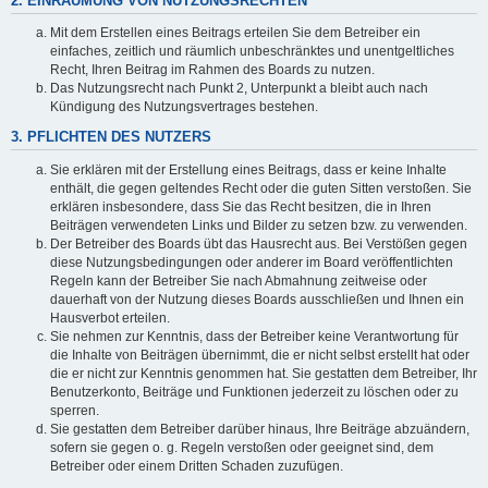
2. EINRÄUMUNG VON NUTZUNGSRECHTEN
Mit dem Erstellen eines Beitrags erteilen Sie dem Betreiber ein
einfaches, zeitlich und räumlich unbeschränktes und unentgeltliches
Recht, Ihren Beitrag im Rahmen des Boards zu nutzen.
Das Nutzungsrecht nach Punkt 2, Unterpunkt a bleibt auch nach
Kündigung des Nutzungsvertrages bestehen.
3. PFLICHTEN DES NUTZERS
Sie erklären mit der Erstellung eines Beitrags, dass er keine Inhalte
enthält, die gegen geltendes Recht oder die guten Sitten verstoßen. Sie
erklären insbesondere, dass Sie das Recht besitzen, die in Ihren
Beiträgen verwendeten Links und Bilder zu setzen bzw. zu verwenden.
Der Betreiber des Boards übt das Hausrecht aus. Bei Verstößen gegen
diese Nutzungsbedingungen oder anderer im Board veröffentlichten
Regeln kann der Betreiber Sie nach Abmahnung zeitweise oder
dauerhaft von der Nutzung dieses Boards ausschließen und Ihnen ein
Hausverbot erteilen.
Sie nehmen zur Kenntnis, dass der Betreiber keine Verantwortung für
die Inhalte von Beiträgen übernimmt, die er nicht selbst erstellt hat oder
die er nicht zur Kenntnis genommen hat. Sie gestatten dem Betreiber, Ihr
Benutzerkonto, Beiträge und Funktionen jederzeit zu löschen oder zu
sperren.
Sie gestatten dem Betreiber darüber hinaus, Ihre Beiträge abzuändern,
sofern sie gegen o. g. Regeln verstoßen oder geeignet sind, dem
Betreiber oder einem Dritten Schaden zuzufügen.