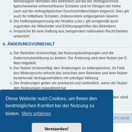
fahrlässigem Verhalten des Betreibers auf die bei Vertragsschluss
typischerweise vorhersehbaren Schäden und im Übrigen der Höhe
nach auf die vertragstypischen Durchschnittsschäden begrenzt. Dies gilt
auch für mittelbare Schäden, insbesondere entgangenen Gewinn.
Die Haftungsbegrenzung der Absätze a bis c gilt sinngemäß auch
zugunsten der Mitarbeiter und Erfüllungsgehilfen des Betreibers.
Ansprüche für eine Haftung aus zwingendem nationalem Recht bleiben
unberührt.
6. ÄNDERUNGSVORBEHALT
Der Betreiber ist berechtigt, die Nutzungsbedingungen und die
Datenschutzerklärung zu ändern. Die Änderung wird dem Nutzer per E-
Mail mitgeteilt.
Der Nutzer ist berechtigt, den Änderungen zu widersprechen. Im Falle
des Widerspruchs erlischt das zwischen dem Betreiber und dem Nutzer
bestehende Vertragsverhältnis mit sofortiger Wirkung.
Die Änderungen gelten als anerkannt und verbindlich, wenn der Nutzer
den Änderungen zugestimmt hat.
Informationen über den Umgang mit Ihren persönlichen Daten sind
Diese Website nutzt Cookies, um Ihnen den
in der Datenschutzerklärung enthalten.
bestmöglichen Komfort bei der Nutzung zu
bieten.
Mehr erfahren
Foren-Übersicht
Alle Cookies löschen
Alle Zeiten sind
UTC+02:00
Verstanden!
Powered by
phpBB
® Forum Software © phpBB Limited