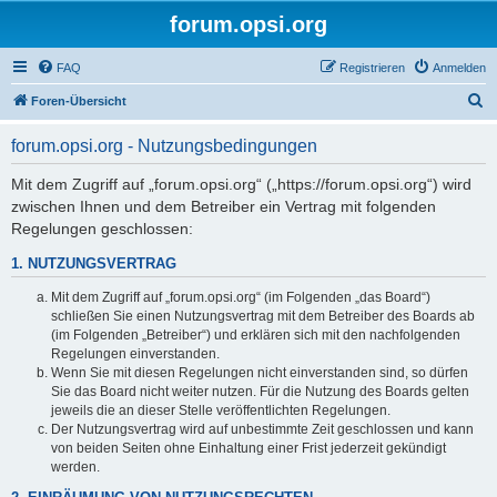
forum.opsi.org
FAQ
Registrieren
Anmelden
S
Foren-Übersicht
u
forum.opsi.org - Nutzungsbedingungen
c
h
Mit dem Zugriff auf „forum.opsi.org“ („https://forum.opsi.org“) wird
zwischen Ihnen und dem Betreiber ein Vertrag mit folgenden
e
Regelungen geschlossen:
1. NUTZUNGSVERTRAG
Mit dem Zugriff auf „forum.opsi.org“ (im Folgenden „das Board“)
schließen Sie einen Nutzungsvertrag mit dem Betreiber des Boards ab
(im Folgenden „Betreiber“) und erklären sich mit den nachfolgenden
Regelungen einverstanden.
Wenn Sie mit diesen Regelungen nicht einverstanden sind, so dürfen
Sie das Board nicht weiter nutzen. Für die Nutzung des Boards gelten
jeweils die an dieser Stelle veröffentlichten Regelungen.
Der Nutzungsvertrag wird auf unbestimmte Zeit geschlossen und kann
von beiden Seiten ohne Einhaltung einer Frist jederzeit gekündigt
werden.