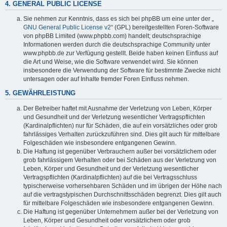
4. GENERAL PUBLIC LICENSE
Sie nehmen zur Kenntnis, dass es sich bei phpBB um eine unter der „
GNU General Public License v2
“ (GPL) bereitgestellten Foren-Software
von phpBB Limited (www.phpbb.com) handelt; deutschsprachige
Informationen werden durch die deutschsprachige Community unter
www.phpbb.de zur Verfügung gestellt. Beide haben keinen Einfluss auf
die Art und Weise, wie die Software verwendet wird. Sie können
insbesondere die Verwendung der Software für bestimmte Zwecke nicht
untersagen oder auf Inhalte fremder Foren Einfluss nehmen.
5. GEWÄHRLEISTUNG
Der Betreiber haftet mit Ausnahme der Verletzung von Leben, Körper
und Gesundheit und der Verletzung wesentlicher Vertragspflichten
(Kardinalpflichten) nur für Schäden, die auf ein vorsätzliches oder grob
fahrlässiges Verhalten zurückzuführen sind. Dies gilt auch für mittelbare
Folgeschäden wie insbesondere entgangenen Gewinn.
Die Haftung ist gegenüber Verbrauchern außer bei vorsätzlichem oder
grob fahrlässigem Verhalten oder bei Schäden aus der Verletzung von
Leben, Körper und Gesundheit und der Verletzung wesentlicher
Vertragspflichten (Kardinalpflichten) auf die bei Vertragsschluss
typischerweise vorhersehbaren Schäden und im übrigen der Höhe nach
auf die vertragstypischen Durchschnittsschäden begrenzt. Dies gilt auch
für mittelbare Folgeschäden wie insbesondere entgangenen Gewinn.
Die Haftung ist gegenüber Unternehmern außer bei der Verletzung von
Leben, Körper und Gesundheit oder vorsätzlichem oder grob