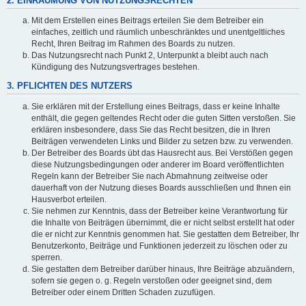
2. EINRÄUMUNG VON NUTZUNGSRECHTEN
Mit dem Erstellen eines Beitrags erteilen Sie dem Betreiber ein
einfaches, zeitlich und räumlich unbeschränktes und unentgeltliches
Recht, Ihren Beitrag im Rahmen des Boards zu nutzen.
Das Nutzungsrecht nach Punkt 2, Unterpunkt a bleibt auch nach
Kündigung des Nutzungsvertrages bestehen.
3. PFLICHTEN DES NUTZERS
Sie erklären mit der Erstellung eines Beitrags, dass er keine Inhalte
enthält, die gegen geltendes Recht oder die guten Sitten verstoßen. Sie
erklären insbesondere, dass Sie das Recht besitzen, die in Ihren
Beiträgen verwendeten Links und Bilder zu setzen bzw. zu verwenden.
Der Betreiber des Boards übt das Hausrecht aus. Bei Verstößen gegen
diese Nutzungsbedingungen oder anderer im Board veröffentlichten
Regeln kann der Betreiber Sie nach Abmahnung zeitweise oder
dauerhaft von der Nutzung dieses Boards ausschließen und Ihnen ein
Hausverbot erteilen.
Sie nehmen zur Kenntnis, dass der Betreiber keine Verantwortung für
die Inhalte von Beiträgen übernimmt, die er nicht selbst erstellt hat oder
die er nicht zur Kenntnis genommen hat. Sie gestatten dem Betreiber, Ihr
Benutzerkonto, Beiträge und Funktionen jederzeit zu löschen oder zu
sperren.
Sie gestatten dem Betreiber darüber hinaus, Ihre Beiträge abzuändern,
sofern sie gegen o. g. Regeln verstoßen oder geeignet sind, dem
Betreiber oder einem Dritten Schaden zuzufügen.