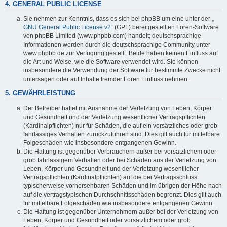
4. GENERAL PUBLIC LICENSE
Sie nehmen zur Kenntnis, dass es sich bei phpBB um eine unter der „
GNU General Public License v2
“ (GPL) bereitgestellten Foren-Software
von phpBB Limited (www.phpbb.com) handelt; deutschsprachige
Informationen werden durch die deutschsprachige Community unter
www.phpbb.de zur Verfügung gestellt. Beide haben keinen Einfluss auf
die Art und Weise, wie die Software verwendet wird. Sie können
insbesondere die Verwendung der Software für bestimmte Zwecke nicht
untersagen oder auf Inhalte fremder Foren Einfluss nehmen.
5. GEWÄHRLEISTUNG
Der Betreiber haftet mit Ausnahme der Verletzung von Leben, Körper
und Gesundheit und der Verletzung wesentlicher Vertragspflichten
(Kardinalpflichten) nur für Schäden, die auf ein vorsätzliches oder grob
fahrlässiges Verhalten zurückzuführen sind. Dies gilt auch für mittelbare
Folgeschäden wie insbesondere entgangenen Gewinn.
Die Haftung ist gegenüber Verbrauchern außer bei vorsätzlichem oder
grob fahrlässigem Verhalten oder bei Schäden aus der Verletzung von
Leben, Körper und Gesundheit und der Verletzung wesentlicher
Vertragspflichten (Kardinalpflichten) auf die bei Vertragsschluss
typischerweise vorhersehbaren Schäden und im übrigen der Höhe nach
auf die vertragstypischen Durchschnittsschäden begrenzt. Dies gilt auch
für mittelbare Folgeschäden wie insbesondere entgangenen Gewinn.
Die Haftung ist gegenüber Unternehmern außer bei der Verletzung von
Leben, Körper und Gesundheit oder vorsätzlichem oder grob