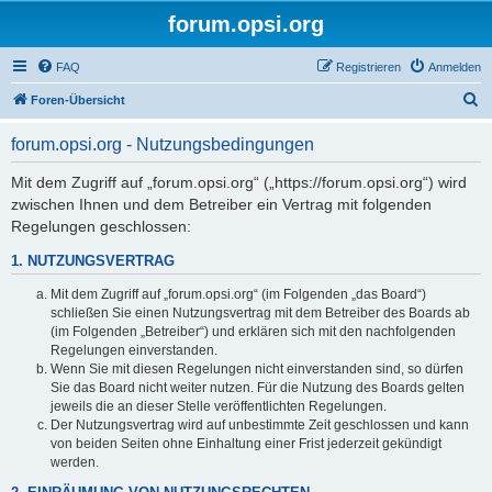
forum.opsi.org
FAQ
Registrieren
Anmelden
S
Foren-Übersicht
u
forum.opsi.org - Nutzungsbedingungen
c
h
Mit dem Zugriff auf „forum.opsi.org“ („https://forum.opsi.org“) wird
zwischen Ihnen und dem Betreiber ein Vertrag mit folgenden
e
Regelungen geschlossen:
1. NUTZUNGSVERTRAG
Mit dem Zugriff auf „forum.opsi.org“ (im Folgenden „das Board“)
schließen Sie einen Nutzungsvertrag mit dem Betreiber des Boards ab
(im Folgenden „Betreiber“) und erklären sich mit den nachfolgenden
Regelungen einverstanden.
Wenn Sie mit diesen Regelungen nicht einverstanden sind, so dürfen
Sie das Board nicht weiter nutzen. Für die Nutzung des Boards gelten
jeweils die an dieser Stelle veröffentlichten Regelungen.
Der Nutzungsvertrag wird auf unbestimmte Zeit geschlossen und kann
von beiden Seiten ohne Einhaltung einer Frist jederzeit gekündigt
werden.