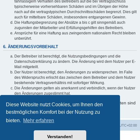
fahrlässigem Verhalten des Betreibers auf die bei Vertragsschluss
typischerweise vorhersehbaren Schäden und im Übrigen der Höhe
nach auf die vertragstypischen Durchschnittsschäden begrenzt. Dies gilt
auch für mittelbare Schäden, insbesondere entgangenen Gewinn.
Die Haftungsbegrenzung der Absätze a bis c gilt sinngemäß auch
zugunsten der Mitarbeiter und Erfüllungsgehilfen des Betreibers.
Ansprüche für eine Haftung aus zwingendem nationalem Recht bleiben
unberührt.
6. ÄNDERUNGSVORBEHALT
Der Betreiber ist berechtigt, die Nutzungsbedingungen und die
Datenschutzerklärung zu ändern. Die Änderung wird dem Nutzer per E-
Mail mitgeteilt.
Der Nutzer ist berechtigt, den Änderungen zu widersprechen. Im Falle
des Widerspruchs erlischt das zwischen dem Betreiber und dem Nutzer
bestehende Vertragsverhältnis mit sofortiger Wirkung.
Die Änderungen gelten als anerkannt und verbindlich, wenn der Nutzer
den Änderungen zugestimmt hat.
Informationen über den Umgang mit Ihren persönlichen Daten sind
Diese Website nutzt Cookies, um Ihnen den
in der Datenschutzerklärung enthalten.
bestmöglichen Komfort bei der Nutzung zu
bieten.
Mehr erfahren
Foren-Übersicht
Alle Cookies löschen
Alle Zeiten sind
UTC+02:00
Verstanden!
Powered by
phpBB
® Forum Software © phpBB Limited