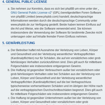
4. GENERAL PUBLIC LICENSE
Sie nehmen zur Kenntnis, dass es sich bei phpBB um eine unter der „
GNU General Public License v2
“ (GPL) bereitgestellten Foren-Software
von phpBB Limited (www.phpbb.com) handelt; deutschsprachige
Informationen werden durch die deutschsprachige Community unter
www.phpbb.de zur Verfügung gestellt. Beide haben keinen Einfluss auf
die Art und Weise, wie die Software verwendet wird. Sie können
insbesondere die Verwendung der Software für bestimmte Zwecke nicht
untersagen oder auf Inhalte fremder Foren Einfluss nehmen.
5. GEWÄHRLEISTUNG
Der Betreiber haftet mit Ausnahme der Verletzung von Leben, Körper
und Gesundheit und der Verletzung wesentlicher Vertragspflichten
(Kardinalpflichten) nur für Schäden, die auf ein vorsätzliches oder grob
fahrlässiges Verhalten zurückzuführen sind. Dies gilt auch für mittelbare
Folgeschäden wie insbesondere entgangenen Gewinn.
Die Haftung ist gegenüber Verbrauchern außer bei vorsätzlichem oder
grob fahrlässigem Verhalten oder bei Schäden aus der Verletzung von
Leben, Körper und Gesundheit und der Verletzung wesentlicher
Vertragspflichten (Kardinalpflichten) auf die bei Vertragsschluss
typischerweise vorhersehbaren Schäden und im übrigen der Höhe nach
auf die vertragstypischen Durchschnittsschäden begrenzt. Dies gilt auch
für mittelbare Folgeschäden wie insbesondere entgangenen Gewinn.
Die Haftung ist gegenüber Unternehmern außer bei der Verletzung von
Leben, Körper und Gesundheit oder vorsätzlichem oder grob