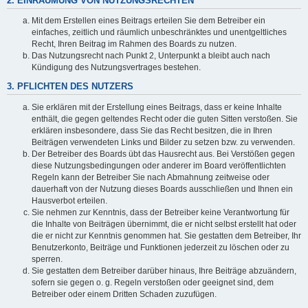
2. EINRÄUMUNG VON NUTZUNGSRECHTEN
Mit dem Erstellen eines Beitrags erteilen Sie dem Betreiber ein
einfaches, zeitlich und räumlich unbeschränktes und unentgeltliches
Recht, Ihren Beitrag im Rahmen des Boards zu nutzen.
Das Nutzungsrecht nach Punkt 2, Unterpunkt a bleibt auch nach
Kündigung des Nutzungsvertrages bestehen.
3. PFLICHTEN DES NUTZERS
Sie erklären mit der Erstellung eines Beitrags, dass er keine Inhalte
enthält, die gegen geltendes Recht oder die guten Sitten verstoßen. Sie
erklären insbesondere, dass Sie das Recht besitzen, die in Ihren
Beiträgen verwendeten Links und Bilder zu setzen bzw. zu verwenden.
Der Betreiber des Boards übt das Hausrecht aus. Bei Verstößen gegen
diese Nutzungsbedingungen oder anderer im Board veröffentlichten
Regeln kann der Betreiber Sie nach Abmahnung zeitweise oder
dauerhaft von der Nutzung dieses Boards ausschließen und Ihnen ein
Hausverbot erteilen.
Sie nehmen zur Kenntnis, dass der Betreiber keine Verantwortung für
die Inhalte von Beiträgen übernimmt, die er nicht selbst erstellt hat oder
die er nicht zur Kenntnis genommen hat. Sie gestatten dem Betreiber, Ihr
Benutzerkonto, Beiträge und Funktionen jederzeit zu löschen oder zu
sperren.
Sie gestatten dem Betreiber darüber hinaus, Ihre Beiträge abzuändern,
sofern sie gegen o. g. Regeln verstoßen oder geeignet sind, dem
Betreiber oder einem Dritten Schaden zuzufügen.