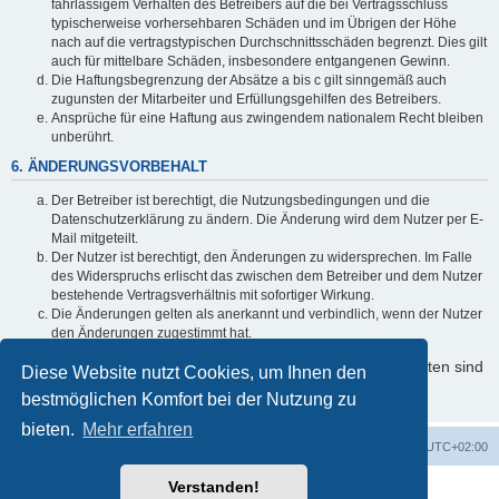
fahrlässigem Verhalten des Betreibers auf die bei Vertragsschluss
typischerweise vorhersehbaren Schäden und im Übrigen der Höhe
nach auf die vertragstypischen Durchschnittsschäden begrenzt. Dies gilt
auch für mittelbare Schäden, insbesondere entgangenen Gewinn.
Die Haftungsbegrenzung der Absätze a bis c gilt sinngemäß auch
zugunsten der Mitarbeiter und Erfüllungsgehilfen des Betreibers.
Ansprüche für eine Haftung aus zwingendem nationalem Recht bleiben
unberührt.
6. ÄNDERUNGSVORBEHALT
Der Betreiber ist berechtigt, die Nutzungsbedingungen und die
Datenschutzerklärung zu ändern. Die Änderung wird dem Nutzer per E-
Mail mitgeteilt.
Der Nutzer ist berechtigt, den Änderungen zu widersprechen. Im Falle
des Widerspruchs erlischt das zwischen dem Betreiber und dem Nutzer
bestehende Vertragsverhältnis mit sofortiger Wirkung.
Die Änderungen gelten als anerkannt und verbindlich, wenn der Nutzer
den Änderungen zugestimmt hat.
Informationen über den Umgang mit Ihren persönlichen Daten sind
Diese Website nutzt Cookies, um Ihnen den
in der Datenschutzerklärung enthalten.
bestmöglichen Komfort bei der Nutzung zu
bieten.
Mehr erfahren
Foren-Übersicht
Alle Cookies löschen
Alle Zeiten sind
UTC+02:00
Verstanden!
Powered by
phpBB
® Forum Software © phpBB Limited