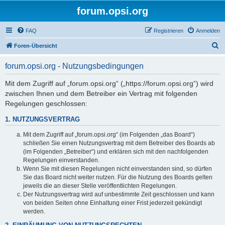
forum.opsi.org
FAQ
Registrieren
Anmelden
S
Foren-Übersicht
u
forum.opsi.org - Nutzungsbedingungen
c
h
Mit dem Zugriff auf „forum.opsi.org“ („https://forum.opsi.org“) wird
zwischen Ihnen und dem Betreiber ein Vertrag mit folgenden
e
Regelungen geschlossen:
1. NUTZUNGSVERTRAG
Mit dem Zugriff auf „forum.opsi.org“ (im Folgenden „das Board“)
schließen Sie einen Nutzungsvertrag mit dem Betreiber des Boards ab
(im Folgenden „Betreiber“) und erklären sich mit den nachfolgenden
Regelungen einverstanden.
Wenn Sie mit diesen Regelungen nicht einverstanden sind, so dürfen
Sie das Board nicht weiter nutzen. Für die Nutzung des Boards gelten
jeweils die an dieser Stelle veröffentlichten Regelungen.
Der Nutzungsvertrag wird auf unbestimmte Zeit geschlossen und kann
von beiden Seiten ohne Einhaltung einer Frist jederzeit gekündigt
werden.