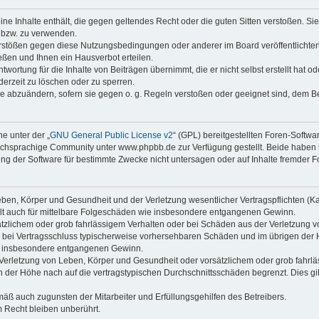
keine Inhalte enthält, die gegen geltendes Recht oder die guten Sitten verstoßen. Si
n bzw. zu verwenden.
erstößen gegen diese Nutzungsbedingungen oder anderer im Board veröffentlicht
ßen und Ihnen ein Hausverbot erteilen.
wortung für die Inhalte von Beiträgen übernimmt, die er nicht selbst erstellt hat 
derzeit zu löschen oder zu sperren.
äge abzuändern, sofern sie gegen o. g. Regeln verstoßen oder geeignet sind, dem 
e unter der „
GNU General Public License v2
“ (GPL) bereitgestellten Foren-Soft
chsprachige Community unter www.phpbb.de zur Verfügung gestellt. Beide haben ke
g der Software für bestimmte Zwecke nicht untersagen oder auf Inhalte fremder F
ben, Körper und Gesundheit und der Verletzung wesentlicher Vertragspflichten (Kard
gilt auch für mittelbare Folgeschäden wie insbesondere entgangenen Gewinn.
ätzlichem oder grob fahrlässigem Verhalten oder bei Schäden aus der Verletzung 
 die bei Vertragsschluss typischerweise vorhersehbaren Schäden und im übrigen de
wie insbesondere entgangenen Gewinn.
erletzung von Leben, Körper und Gesundheit oder vorsätzlichem oder grob fahrläs
der Höhe nach auf die vertragstypischen Durchschnittsschäden begrenzt. Dies gi
mäß auch zugunsten der Mitarbeiter und Erfüllungsgehilfen des Betreibers.
 Recht bleiben unberührt.