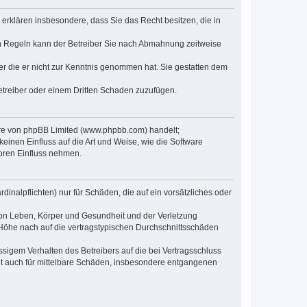
e erklären insbesondere, dass Sie das Recht besitzen, die in
en Regeln kann der Betreiber Sie nach Abmahnung zeitweise
oder die er nicht zur Kenntnis genommen hat. Sie gestatten dem
Betreiber oder einem Dritten Schaden zuzufügen.
ware von phpBB Limited (www.phpbb.com) handelt;
inen Einfluss auf die Art und Weise, wie die Software
oren Einfluss nehmen.
inalpflichten) nur für Schäden, die auf ein vorsätzliches oder
von Leben, Körper und Gesundheit und der Verletzung
r Höhe nach auf die vertragstypischen Durchschnittsschäden
sigem Verhalten des Betreibers auf die bei Vertragsschluss
lt auch für mittelbare Schäden, insbesondere entgangenen