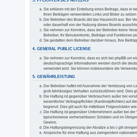
3. PFLICHTEN DES NUTZERS
Sie erklären mit der Erstellung eines Beitrags, dass er 
Ihren Beiträgen verwendeten Links und Bilder zu setze
Der Betreiber des Boards übt das Hausrecht aus. Bei V
oder dauerhaft von der Nutzung dieses Boards ausschlie
Sie nehmen zur Kenntnis, dass der Betreiber keine Verant
Betreiber, Ihr Benutzerkonto, Beiträge und Funktionen je
Sie gestatten dem Betreiber darüber hinaus, Ihre Beitr
4. GENERAL PUBLIC LICENSE
Sie nehmen zur Kenntnis, dass es sich bei phpBB um ein
deutschsprachige Informationen werden durch die deuts
verwendet wird. Sie können insbesondere die Verwendun
5. GEWÄHRLEISTUNG
Der Betreiber haftet mit Ausnahme der Verletzung von Le
grob fahrlässiges Verhalten zurückzuführen sind. Dies 
Die Haftung ist gegenüber Verbrauchern außer bei vors
wesentlicher Vertragspflichten (Kardinalpflichten) auf
begrenzt. Dies gilt auch für mittelbare Folgeschäden 
Die Haftung ist gegenüber Unternehmern außer bei der V
typischerweise vorhersehbaren Schäden und im Übrigen 
Gewinn.
Die Haftungsbegrenzung der Absätze a bis c gilt sinnge
Ansprüche für eine Haftung aus zwingendem nationalem