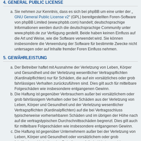
4. GENERAL PUBLIC LICENSE
Sie nehmen zur Kenntnis, dass es sich bei phpBB um eine unter der „
GNU General Public License v2
“ (GPL) bereitgestellten Foren-Software
von phpBB Limited (www.phpbb.com) handelt; deutschsprachige
Informationen werden durch die deutschsprachige Community unter
www.phpbb.de zur Verfügung gestellt. Beide haben keinen Einfluss auf
die Art und Weise, wie die Software verwendet wird. Sie können
insbesondere die Verwendung der Software für bestimmte Zwecke nicht
untersagen oder auf Inhalte fremder Foren Einfluss nehmen.
5. GEWÄHRLEISTUNG
Der Betreiber haftet mit Ausnahme der Verletzung von Leben, Körper
und Gesundheit und der Verletzung wesentlicher Vertragspflichten
(Kardinalpflichten) nur für Schäden, die auf ein vorsätzliches oder grob
fahrlässiges Verhalten zurückzuführen sind. Dies gilt auch für mittelbare
Folgeschäden wie insbesondere entgangenen Gewinn.
Die Haftung ist gegenüber Verbrauchern außer bei vorsätzlichem oder
grob fahrlässigem Verhalten oder bei Schäden aus der Verletzung von
Leben, Körper und Gesundheit und der Verletzung wesentlicher
Vertragspflichten (Kardinalpflichten) auf die bei Vertragsschluss
typischerweise vorhersehbaren Schäden und im übrigen der Höhe nach
auf die vertragstypischen Durchschnittsschäden begrenzt. Dies gilt auch
für mittelbare Folgeschäden wie insbesondere entgangenen Gewinn.
Die Haftung ist gegenüber Unternehmern außer bei der Verletzung von
Leben, Körper und Gesundheit oder vorsätzlichem oder grob