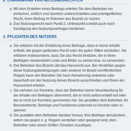
2. EINRÄUMUNG VON NUTZUNGSRECHTEN
Mit dem Erstellen eines Beitrags erteilen Sie dem Betreiber ein
einfaches, zeitlich und räumlich unbeschränktes und unentgeltliches
Recht, Ihren Beitrag im Rahmen des Boards zu nutzen.
Das Nutzungsrecht nach Punkt 2, Unterpunkt a bleibt auch nach
Kündigung des Nutzungsvertrages bestehen.
3. PFLICHTEN DES NUTZERS
Sie erklären mit der Erstellung eines Beitrags, dass er keine Inhalte
enthält, die gegen geltendes Recht oder die guten Sitten verstoßen. Sie
erklären insbesondere, dass Sie das Recht besitzen, die in Ihren
Beiträgen verwendeten Links und Bilder zu setzen bzw. zu verwenden.
Der Betreiber des Boards übt das Hausrecht aus. Bei Verstößen gegen
diese Nutzungsbedingungen oder anderer im Board veröffentlichten
Regeln kann der Betreiber Sie nach Abmahnung zeitweise oder
dauerhaft von der Nutzung dieses Boards ausschließen und Ihnen ein
Hausverbot erteilen.
Sie nehmen zur Kenntnis, dass der Betreiber keine Verantwortung für
die Inhalte von Beiträgen übernimmt, die er nicht selbst erstellt hat oder
die er nicht zur Kenntnis genommen hat. Sie gestatten dem Betreiber, Ihr
Benutzerkonto, Beiträge und Funktionen jederzeit zu löschen oder zu
sperren.
Sie gestatten dem Betreiber darüber hinaus, Ihre Beiträge abzuändern,
sofern sie gegen o. g. Regeln verstoßen oder geeignet sind, dem
Betreiber oder einem Dritten Schaden zuzufügen.