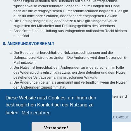
fahrlässigem Verhalten des Betreibers auf die bei Vertragsschluss
typischerweise vorhersehbaren Schäden und im Übrigen der Höhe
nach auf die vertragstypischen Durchschnittsschäden begrenzt. Dies gilt
auch für mittelbare Schäden, insbesondere entgangenen Gewinn.
Die Haftungsbegrenzung der Absätze a bis c gilt sinngemäß auch
zugunsten der Mitarbeiter und Erfüllungsgehilfen des Betreibers.
Ansprüche für eine Haftung aus zwingendem nationalem Recht bleiben
unberührt.
6. ÄNDERUNGSVORBEHALT
Der Betreiber ist berechtigt, die Nutzungsbedingungen und die
Datenschutzerklärung zu ändern. Die Änderung wird dem Nutzer per E-
Mail mitgeteilt.
Der Nutzer ist berechtigt, den Änderungen zu widersprechen. Im Falle
des Widerspruchs erlischt das zwischen dem Betreiber und dem Nutzer
bestehende Vertragsverhältnis mit sofortiger Wirkung.
Die Änderungen gelten als anerkannt und verbindlich, wenn der Nutzer
den Änderungen zugestimmt hat.
Informationen über den Umgang mit Ihren persönlichen Daten sind
Diese Website nutzt Cookies, um Ihnen den
in der Datenschutzerklärung enthalten.
bestmöglichen Komfort bei der Nutzung zu
bieten.
Mehr erfahren
Foren-Übersicht
Alle Cookies löschen
Alle Zeiten sind
UTC+02:00
Verstanden!
Powered by
phpBB
® Forum Software © phpBB Limited