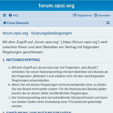
forum.opsi.org
FAQ
Registrieren
Anmelden
S
Foren-Übersicht
u
forum.opsi.org - Nutzungsbedingungen
c
h
Mit dem Zugriff auf „forum.opsi.org“ („https://forum.opsi.org“) wird
zwischen Ihnen und dem Betreiber ein Vertrag mit folgenden
e
Regelungen geschlossen:
1. NUTZUNGSVERTRAG
Mit dem Zugriff auf „forum.opsi.org“ (im Folgenden „das Board“)
schließen Sie einen Nutzungsvertrag mit dem Betreiber des Boards ab
(im Folgenden „Betreiber“) und erklären sich mit den nachfolgenden
Regelungen einverstanden.
Wenn Sie mit diesen Regelungen nicht einverstanden sind, so dürfen
Sie das Board nicht weiter nutzen. Für die Nutzung des Boards gelten
jeweils die an dieser Stelle veröffentlichten Regelungen.
Der Nutzungsvertrag wird auf unbestimmte Zeit geschlossen und kann
von beiden Seiten ohne Einhaltung einer Frist jederzeit gekündigt
werden.