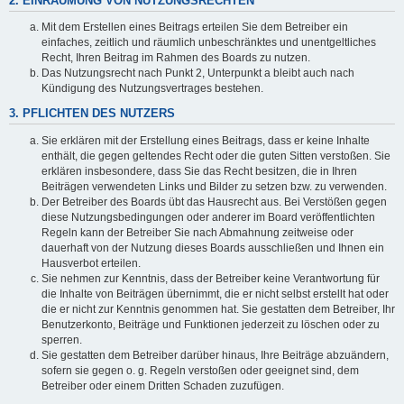
2. EINRÄUMUNG VON NUTZUNGSRECHTEN
Mit dem Erstellen eines Beitrags erteilen Sie dem Betreiber ein
einfaches, zeitlich und räumlich unbeschränktes und unentgeltliches
Recht, Ihren Beitrag im Rahmen des Boards zu nutzen.
Das Nutzungsrecht nach Punkt 2, Unterpunkt a bleibt auch nach
Kündigung des Nutzungsvertrages bestehen.
3. PFLICHTEN DES NUTZERS
Sie erklären mit der Erstellung eines Beitrags, dass er keine Inhalte
enthält, die gegen geltendes Recht oder die guten Sitten verstoßen. Sie
erklären insbesondere, dass Sie das Recht besitzen, die in Ihren
Beiträgen verwendeten Links und Bilder zu setzen bzw. zu verwenden.
Der Betreiber des Boards übt das Hausrecht aus. Bei Verstößen gegen
diese Nutzungsbedingungen oder anderer im Board veröffentlichten
Regeln kann der Betreiber Sie nach Abmahnung zeitweise oder
dauerhaft von der Nutzung dieses Boards ausschließen und Ihnen ein
Hausverbot erteilen.
Sie nehmen zur Kenntnis, dass der Betreiber keine Verantwortung für
die Inhalte von Beiträgen übernimmt, die er nicht selbst erstellt hat oder
die er nicht zur Kenntnis genommen hat. Sie gestatten dem Betreiber, Ihr
Benutzerkonto, Beiträge und Funktionen jederzeit zu löschen oder zu
sperren.
Sie gestatten dem Betreiber darüber hinaus, Ihre Beiträge abzuändern,
sofern sie gegen o. g. Regeln verstoßen oder geeignet sind, dem
Betreiber oder einem Dritten Schaden zuzufügen.