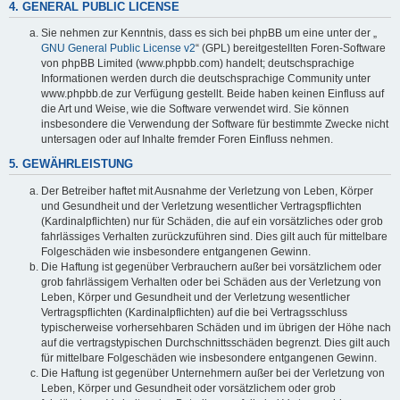
4. GENERAL PUBLIC LICENSE
Sie nehmen zur Kenntnis, dass es sich bei phpBB um eine unter der „
GNU General Public License v2
“ (GPL) bereitgestellten Foren-Software
von phpBB Limited (www.phpbb.com) handelt; deutschsprachige
Informationen werden durch die deutschsprachige Community unter
www.phpbb.de zur Verfügung gestellt. Beide haben keinen Einfluss auf
die Art und Weise, wie die Software verwendet wird. Sie können
insbesondere die Verwendung der Software für bestimmte Zwecke nicht
untersagen oder auf Inhalte fremder Foren Einfluss nehmen.
5. GEWÄHRLEISTUNG
Der Betreiber haftet mit Ausnahme der Verletzung von Leben, Körper
und Gesundheit und der Verletzung wesentlicher Vertragspflichten
(Kardinalpflichten) nur für Schäden, die auf ein vorsätzliches oder grob
fahrlässiges Verhalten zurückzuführen sind. Dies gilt auch für mittelbare
Folgeschäden wie insbesondere entgangenen Gewinn.
Die Haftung ist gegenüber Verbrauchern außer bei vorsätzlichem oder
grob fahrlässigem Verhalten oder bei Schäden aus der Verletzung von
Leben, Körper und Gesundheit und der Verletzung wesentlicher
Vertragspflichten (Kardinalpflichten) auf die bei Vertragsschluss
typischerweise vorhersehbaren Schäden und im übrigen der Höhe nach
auf die vertragstypischen Durchschnittsschäden begrenzt. Dies gilt auch
für mittelbare Folgeschäden wie insbesondere entgangenen Gewinn.
Die Haftung ist gegenüber Unternehmern außer bei der Verletzung von
Leben, Körper und Gesundheit oder vorsätzlichem oder grob