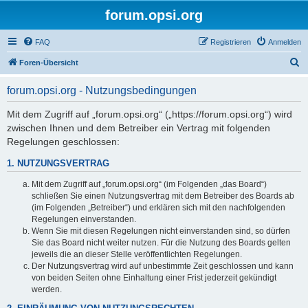
forum.opsi.org
FAQ
Registrieren
Anmelden
S
Foren-Übersicht
u
forum.opsi.org - Nutzungsbedingungen
c
h
Mit dem Zugriff auf „forum.opsi.org“ („https://forum.opsi.org“) wird
zwischen Ihnen und dem Betreiber ein Vertrag mit folgenden
e
Regelungen geschlossen:
1. NUTZUNGSVERTRAG
Mit dem Zugriff auf „forum.opsi.org“ (im Folgenden „das Board“)
schließen Sie einen Nutzungsvertrag mit dem Betreiber des Boards ab
(im Folgenden „Betreiber“) und erklären sich mit den nachfolgenden
Regelungen einverstanden.
Wenn Sie mit diesen Regelungen nicht einverstanden sind, so dürfen
Sie das Board nicht weiter nutzen. Für die Nutzung des Boards gelten
jeweils die an dieser Stelle veröffentlichten Regelungen.
Der Nutzungsvertrag wird auf unbestimmte Zeit geschlossen und kann
von beiden Seiten ohne Einhaltung einer Frist jederzeit gekündigt
werden.