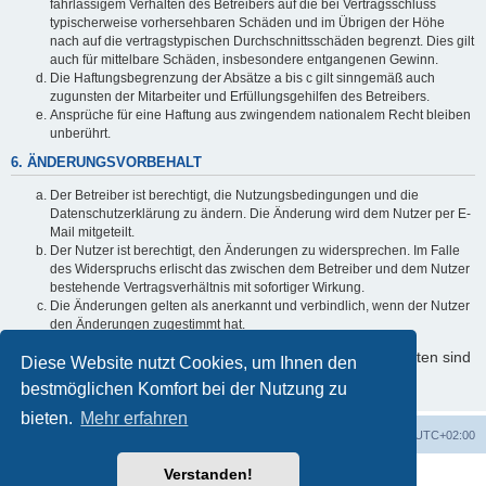
fahrlässigem Verhalten des Betreibers auf die bei Vertragsschluss
typischerweise vorhersehbaren Schäden und im Übrigen der Höhe
nach auf die vertragstypischen Durchschnittsschäden begrenzt. Dies gilt
auch für mittelbare Schäden, insbesondere entgangenen Gewinn.
Die Haftungsbegrenzung der Absätze a bis c gilt sinngemäß auch
zugunsten der Mitarbeiter und Erfüllungsgehilfen des Betreibers.
Ansprüche für eine Haftung aus zwingendem nationalem Recht bleiben
unberührt.
6. ÄNDERUNGSVORBEHALT
Der Betreiber ist berechtigt, die Nutzungsbedingungen und die
Datenschutzerklärung zu ändern. Die Änderung wird dem Nutzer per E-
Mail mitgeteilt.
Der Nutzer ist berechtigt, den Änderungen zu widersprechen. Im Falle
des Widerspruchs erlischt das zwischen dem Betreiber und dem Nutzer
bestehende Vertragsverhältnis mit sofortiger Wirkung.
Die Änderungen gelten als anerkannt und verbindlich, wenn der Nutzer
den Änderungen zugestimmt hat.
Informationen über den Umgang mit Ihren persönlichen Daten sind
Diese Website nutzt Cookies, um Ihnen den
in der Datenschutzerklärung enthalten.
bestmöglichen Komfort bei der Nutzung zu
bieten.
Mehr erfahren
Foren-Übersicht
Alle Cookies löschen
Alle Zeiten sind
UTC+02:00
Verstanden!
Powered by
phpBB
® Forum Software © phpBB Limited