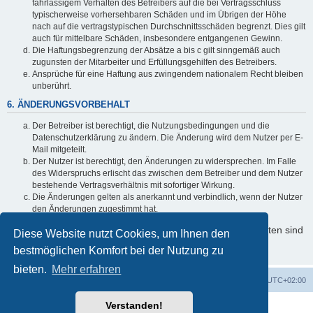
fahrlässigem Verhalten des Betreibers auf die bei Vertragsschluss
typischerweise vorhersehbaren Schäden und im Übrigen der Höhe
nach auf die vertragstypischen Durchschnittsschäden begrenzt. Dies gilt
auch für mittelbare Schäden, insbesondere entgangenen Gewinn.
Die Haftungsbegrenzung der Absätze a bis c gilt sinngemäß auch
zugunsten der Mitarbeiter und Erfüllungsgehilfen des Betreibers.
Ansprüche für eine Haftung aus zwingendem nationalem Recht bleiben
unberührt.
6. ÄNDERUNGSVORBEHALT
Der Betreiber ist berechtigt, die Nutzungsbedingungen und die
Datenschutzerklärung zu ändern. Die Änderung wird dem Nutzer per E-
Mail mitgeteilt.
Der Nutzer ist berechtigt, den Änderungen zu widersprechen. Im Falle
des Widerspruchs erlischt das zwischen dem Betreiber und dem Nutzer
bestehende Vertragsverhältnis mit sofortiger Wirkung.
Die Änderungen gelten als anerkannt und verbindlich, wenn der Nutzer
den Änderungen zugestimmt hat.
Informationen über den Umgang mit Ihren persönlichen Daten sind
Diese Website nutzt Cookies, um Ihnen den
in der Datenschutzerklärung enthalten.
bestmöglichen Komfort bei der Nutzung zu
bieten.
Mehr erfahren
Foren-Übersicht
Alle Cookies löschen
Alle Zeiten sind
UTC+02:00
Verstanden!
Powered by
phpBB
® Forum Software © phpBB Limited