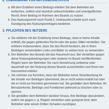
2. EINRÄUMUNG VON NUTZUNGSRECHTEN
Mit dem Erstellen eines Beitrags erteilen Sie dem Betreiber ein
einfaches, zeitlich und räumlich unbeschränktes und unentgeltliches
Recht, Ihren Beitrag im Rahmen des Boards zu nutzen.
Das Nutzungsrecht nach Punkt 2, Unterpunkt a bleibt auch nach
Kündigung des Nutzungsvertrages bestehen.
3. PFLICHTEN DES NUTZERS
Sie erklären mit der Erstellung eines Beitrags, dass er keine Inhalte
enthält, die gegen geltendes Recht oder die guten Sitten verstoßen. Sie
erklären insbesondere, dass Sie das Recht besitzen, die in Ihren
Beiträgen verwendeten Links und Bilder zu setzen bzw. zu verwenden.
Der Betreiber des Boards übt das Hausrecht aus. Bei Verstößen gegen
diese Nutzungsbedingungen oder anderer im Board veröffentlichten
Regeln kann der Betreiber Sie nach Abmahnung zeitweise oder
dauerhaft von der Nutzung dieses Boards ausschließen und Ihnen ein
Hausverbot erteilen.
Sie nehmen zur Kenntnis, dass der Betreiber keine Verantwortung für
die Inhalte von Beiträgen übernimmt, die er nicht selbst erstellt hat oder
die er nicht zur Kenntnis genommen hat. Sie gestatten dem Betreiber, Ihr
Benutzerkonto, Beiträge und Funktionen jederzeit zu löschen oder zu
sperren.
Sie gestatten dem Betreiber darüber hinaus, Ihre Beiträge abzuändern,
sofern sie gegen o. g. Regeln verstoßen oder geeignet sind, dem
Betreiber oder einem Dritten Schaden zuzufügen.