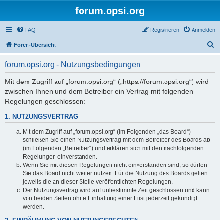
forum.opsi.org
FAQ
Registrieren
Anmelden
S
Foren-Übersicht
u
forum.opsi.org - Nutzungsbedingungen
c
h
Mit dem Zugriff auf „forum.opsi.org“ („https://forum.opsi.org“) wird
zwischen Ihnen und dem Betreiber ein Vertrag mit folgenden
e
Regelungen geschlossen:
1. NUTZUNGSVERTRAG
Mit dem Zugriff auf „forum.opsi.org“ (im Folgenden „das Board“)
schließen Sie einen Nutzungsvertrag mit dem Betreiber des Boards ab
(im Folgenden „Betreiber“) und erklären sich mit den nachfolgenden
Regelungen einverstanden.
Wenn Sie mit diesen Regelungen nicht einverstanden sind, so dürfen
Sie das Board nicht weiter nutzen. Für die Nutzung des Boards gelten
jeweils die an dieser Stelle veröffentlichten Regelungen.
Der Nutzungsvertrag wird auf unbestimmte Zeit geschlossen und kann
von beiden Seiten ohne Einhaltung einer Frist jederzeit gekündigt
werden.