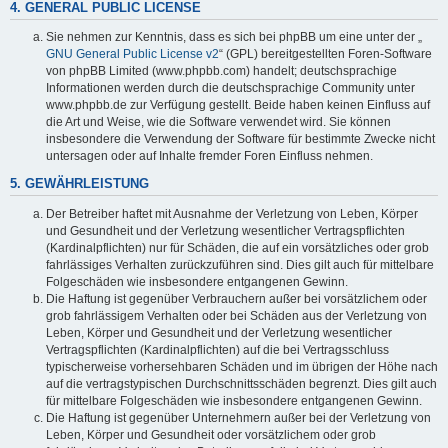
4. GENERAL PUBLIC LICENSE
Sie nehmen zur Kenntnis, dass es sich bei phpBB um eine unter der „
GNU General Public License v2
“ (GPL) bereitgestellten Foren-Software
von phpBB Limited (www.phpbb.com) handelt; deutschsprachige
Informationen werden durch die deutschsprachige Community unter
www.phpbb.de zur Verfügung gestellt. Beide haben keinen Einfluss auf
die Art und Weise, wie die Software verwendet wird. Sie können
insbesondere die Verwendung der Software für bestimmte Zwecke nicht
untersagen oder auf Inhalte fremder Foren Einfluss nehmen.
5. GEWÄHRLEISTUNG
Der Betreiber haftet mit Ausnahme der Verletzung von Leben, Körper
und Gesundheit und der Verletzung wesentlicher Vertragspflichten
(Kardinalpflichten) nur für Schäden, die auf ein vorsätzliches oder grob
fahrlässiges Verhalten zurückzuführen sind. Dies gilt auch für mittelbare
Folgeschäden wie insbesondere entgangenen Gewinn.
Die Haftung ist gegenüber Verbrauchern außer bei vorsätzlichem oder
grob fahrlässigem Verhalten oder bei Schäden aus der Verletzung von
Leben, Körper und Gesundheit und der Verletzung wesentlicher
Vertragspflichten (Kardinalpflichten) auf die bei Vertragsschluss
typischerweise vorhersehbaren Schäden und im übrigen der Höhe nach
auf die vertragstypischen Durchschnittsschäden begrenzt. Dies gilt auch
für mittelbare Folgeschäden wie insbesondere entgangenen Gewinn.
Die Haftung ist gegenüber Unternehmern außer bei der Verletzung von
Leben, Körper und Gesundheit oder vorsätzlichem oder grob