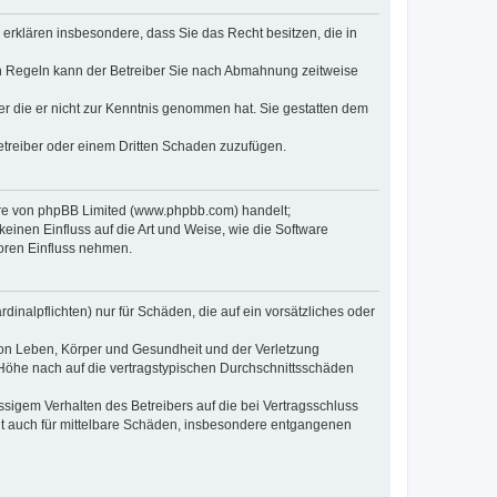
e erklären insbesondere, dass Sie das Recht besitzen, die in
en Regeln kann der Betreiber Sie nach Abmahnung zeitweise
oder die er nicht zur Kenntnis genommen hat. Sie gestatten dem
Betreiber oder einem Dritten Schaden zuzufügen.
ware von phpBB Limited (www.phpbb.com) handelt;
inen Einfluss auf die Art und Weise, wie die Software
oren Einfluss nehmen.
inalpflichten) nur für Schäden, die auf ein vorsätzliches oder
von Leben, Körper und Gesundheit und der Verletzung
r Höhe nach auf die vertragstypischen Durchschnittsschäden
sigem Verhalten des Betreibers auf die bei Vertragsschluss
lt auch für mittelbare Schäden, insbesondere entgangenen