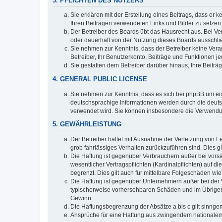
3. PFLICHTEN DES NUTZERS
Sie erklären mit der Erstellung eines Beitrags, dass er 
Ihren Beiträgen verwendeten Links und Bilder zu setze
Der Betreiber des Boards übt das Hausrecht aus. Bei V
oder dauerhaft von der Nutzung dieses Boards ausschlie
Sie nehmen zur Kenntnis, dass der Betreiber keine Verant
Betreiber, Ihr Benutzerkonto, Beiträge und Funktionen je
Sie gestatten dem Betreiber darüber hinaus, Ihre Beitr
4. GENERAL PUBLIC LICENSE
Sie nehmen zur Kenntnis, dass es sich bei phpBB um ein
deutschsprachige Informationen werden durch die deuts
verwendet wird. Sie können insbesondere die Verwendun
5. GEWÄHRLEISTUNG
Der Betreiber haftet mit Ausnahme der Verletzung von Le
grob fahrlässiges Verhalten zurückzuführen sind. Dies 
Die Haftung ist gegenüber Verbrauchern außer bei vors
wesentlicher Vertragspflichten (Kardinalpflichten) auf
begrenzt. Dies gilt auch für mittelbare Folgeschäden 
Die Haftung ist gegenüber Unternehmern außer bei der V
typischerweise vorhersehbaren Schäden und im Übrigen 
Gewinn.
Die Haftungsbegrenzung der Absätze a bis c gilt sinnge
Ansprüche für eine Haftung aus zwingendem nationalem