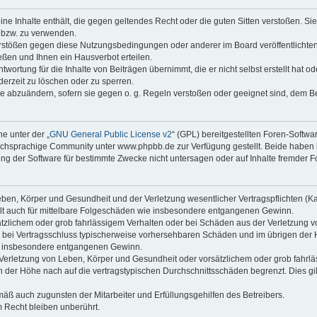
keine Inhalte enthält, die gegen geltendes Recht oder die guten Sitten verstoßen. Si
n bzw. zu verwenden.
erstößen gegen diese Nutzungsbedingungen oder anderer im Board veröffentlicht
ßen und Ihnen ein Hausverbot erteilen.
wortung für die Inhalte von Beiträgen übernimmt, die er nicht selbst erstellt hat 
derzeit zu löschen oder zu sperren.
äge abzuändern, sofern sie gegen o. g. Regeln verstoßen oder geeignet sind, dem 
e unter der „
GNU General Public License v2
“ (GPL) bereitgestellten Foren-Soft
chsprachige Community unter www.phpbb.de zur Verfügung gestellt. Beide haben ke
g der Software für bestimmte Zwecke nicht untersagen oder auf Inhalte fremder F
ben, Körper und Gesundheit und der Verletzung wesentlicher Vertragspflichten (Kard
gilt auch für mittelbare Folgeschäden wie insbesondere entgangenen Gewinn.
ätzlichem oder grob fahrlässigem Verhalten oder bei Schäden aus der Verletzung 
 die bei Vertragsschluss typischerweise vorhersehbaren Schäden und im übrigen de
wie insbesondere entgangenen Gewinn.
erletzung von Leben, Körper und Gesundheit oder vorsätzlichem oder grob fahrläs
der Höhe nach auf die vertragstypischen Durchschnittsschäden begrenzt. Dies gi
mäß auch zugunsten der Mitarbeiter und Erfüllungsgehilfen des Betreibers.
 Recht bleiben unberührt.