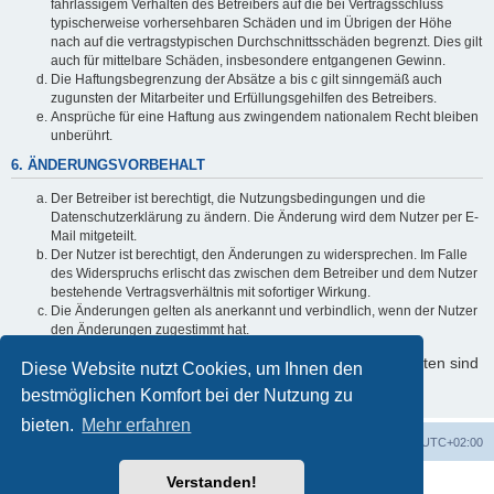
fahrlässigem Verhalten des Betreibers auf die bei Vertragsschluss
typischerweise vorhersehbaren Schäden und im Übrigen der Höhe
nach auf die vertragstypischen Durchschnittsschäden begrenzt. Dies gilt
auch für mittelbare Schäden, insbesondere entgangenen Gewinn.
Die Haftungsbegrenzung der Absätze a bis c gilt sinngemäß auch
zugunsten der Mitarbeiter und Erfüllungsgehilfen des Betreibers.
Ansprüche für eine Haftung aus zwingendem nationalem Recht bleiben
unberührt.
6. ÄNDERUNGSVORBEHALT
Der Betreiber ist berechtigt, die Nutzungsbedingungen und die
Datenschutzerklärung zu ändern. Die Änderung wird dem Nutzer per E-
Mail mitgeteilt.
Der Nutzer ist berechtigt, den Änderungen zu widersprechen. Im Falle
des Widerspruchs erlischt das zwischen dem Betreiber und dem Nutzer
bestehende Vertragsverhältnis mit sofortiger Wirkung.
Die Änderungen gelten als anerkannt und verbindlich, wenn der Nutzer
den Änderungen zugestimmt hat.
Informationen über den Umgang mit Ihren persönlichen Daten sind
Diese Website nutzt Cookies, um Ihnen den
in der Datenschutzerklärung enthalten.
bestmöglichen Komfort bei der Nutzung zu
bieten.
Mehr erfahren
Foren-Übersicht
Alle Cookies löschen
Alle Zeiten sind
UTC+02:00
Verstanden!
Powered by
phpBB
® Forum Software © phpBB Limited