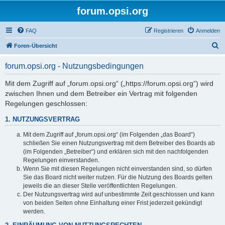
forum.opsi.org
FAQ
Registrieren
Anmelden
S
Foren-Übersicht
u
forum.opsi.org - Nutzungsbedingungen
c
h
Mit dem Zugriff auf „forum.opsi.org“ („https://forum.opsi.org“) wird
zwischen Ihnen und dem Betreiber ein Vertrag mit folgenden
e
Regelungen geschlossen:
1. NUTZUNGSVERTRAG
Mit dem Zugriff auf „forum.opsi.org“ (im Folgenden „das Board“)
schließen Sie einen Nutzungsvertrag mit dem Betreiber des Boards ab
(im Folgenden „Betreiber“) und erklären sich mit den nachfolgenden
Regelungen einverstanden.
Wenn Sie mit diesen Regelungen nicht einverstanden sind, so dürfen
Sie das Board nicht weiter nutzen. Für die Nutzung des Boards gelten
jeweils die an dieser Stelle veröffentlichten Regelungen.
Der Nutzungsvertrag wird auf unbestimmte Zeit geschlossen und kann
von beiden Seiten ohne Einhaltung einer Frist jederzeit gekündigt
werden.