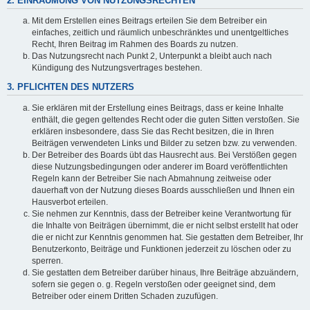
2. EINRÄUMUNG VON NUTZUNGSRECHTEN
Mit dem Erstellen eines Beitrags erteilen Sie dem Betreiber ein
einfaches, zeitlich und räumlich unbeschränktes und unentgeltliches
Recht, Ihren Beitrag im Rahmen des Boards zu nutzen.
Das Nutzungsrecht nach Punkt 2, Unterpunkt a bleibt auch nach
Kündigung des Nutzungsvertrages bestehen.
3. PFLICHTEN DES NUTZERS
Sie erklären mit der Erstellung eines Beitrags, dass er keine Inhalte
enthält, die gegen geltendes Recht oder die guten Sitten verstoßen. Sie
erklären insbesondere, dass Sie das Recht besitzen, die in Ihren
Beiträgen verwendeten Links und Bilder zu setzen bzw. zu verwenden.
Der Betreiber des Boards übt das Hausrecht aus. Bei Verstößen gegen
diese Nutzungsbedingungen oder anderer im Board veröffentlichten
Regeln kann der Betreiber Sie nach Abmahnung zeitweise oder
dauerhaft von der Nutzung dieses Boards ausschließen und Ihnen ein
Hausverbot erteilen.
Sie nehmen zur Kenntnis, dass der Betreiber keine Verantwortung für
die Inhalte von Beiträgen übernimmt, die er nicht selbst erstellt hat oder
die er nicht zur Kenntnis genommen hat. Sie gestatten dem Betreiber, Ihr
Benutzerkonto, Beiträge und Funktionen jederzeit zu löschen oder zu
sperren.
Sie gestatten dem Betreiber darüber hinaus, Ihre Beiträge abzuändern,
sofern sie gegen o. g. Regeln verstoßen oder geeignet sind, dem
Betreiber oder einem Dritten Schaden zuzufügen.