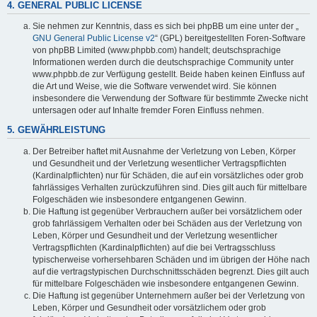
4. GENERAL PUBLIC LICENSE
Sie nehmen zur Kenntnis, dass es sich bei phpBB um eine unter der „
GNU General Public License v2
“ (GPL) bereitgestellten Foren-Software
von phpBB Limited (www.phpbb.com) handelt; deutschsprachige
Informationen werden durch die deutschsprachige Community unter
www.phpbb.de zur Verfügung gestellt. Beide haben keinen Einfluss auf
die Art und Weise, wie die Software verwendet wird. Sie können
insbesondere die Verwendung der Software für bestimmte Zwecke nicht
untersagen oder auf Inhalte fremder Foren Einfluss nehmen.
5. GEWÄHRLEISTUNG
Der Betreiber haftet mit Ausnahme der Verletzung von Leben, Körper
und Gesundheit und der Verletzung wesentlicher Vertragspflichten
(Kardinalpflichten) nur für Schäden, die auf ein vorsätzliches oder grob
fahrlässiges Verhalten zurückzuführen sind. Dies gilt auch für mittelbare
Folgeschäden wie insbesondere entgangenen Gewinn.
Die Haftung ist gegenüber Verbrauchern außer bei vorsätzlichem oder
grob fahrlässigem Verhalten oder bei Schäden aus der Verletzung von
Leben, Körper und Gesundheit und der Verletzung wesentlicher
Vertragspflichten (Kardinalpflichten) auf die bei Vertragsschluss
typischerweise vorhersehbaren Schäden und im übrigen der Höhe nach
auf die vertragstypischen Durchschnittsschäden begrenzt. Dies gilt auch
für mittelbare Folgeschäden wie insbesondere entgangenen Gewinn.
Die Haftung ist gegenüber Unternehmern außer bei der Verletzung von
Leben, Körper und Gesundheit oder vorsätzlichem oder grob