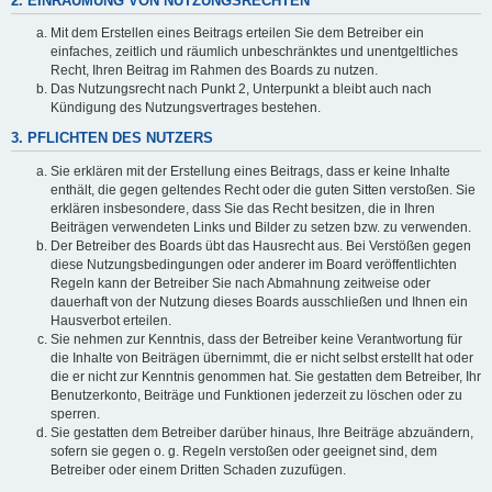
2. EINRÄUMUNG VON NUTZUNGSRECHTEN
Mit dem Erstellen eines Beitrags erteilen Sie dem Betreiber ein
einfaches, zeitlich und räumlich unbeschränktes und unentgeltliches
Recht, Ihren Beitrag im Rahmen des Boards zu nutzen.
Das Nutzungsrecht nach Punkt 2, Unterpunkt a bleibt auch nach
Kündigung des Nutzungsvertrages bestehen.
3. PFLICHTEN DES NUTZERS
Sie erklären mit der Erstellung eines Beitrags, dass er keine Inhalte
enthält, die gegen geltendes Recht oder die guten Sitten verstoßen. Sie
erklären insbesondere, dass Sie das Recht besitzen, die in Ihren
Beiträgen verwendeten Links und Bilder zu setzen bzw. zu verwenden.
Der Betreiber des Boards übt das Hausrecht aus. Bei Verstößen gegen
diese Nutzungsbedingungen oder anderer im Board veröffentlichten
Regeln kann der Betreiber Sie nach Abmahnung zeitweise oder
dauerhaft von der Nutzung dieses Boards ausschließen und Ihnen ein
Hausverbot erteilen.
Sie nehmen zur Kenntnis, dass der Betreiber keine Verantwortung für
die Inhalte von Beiträgen übernimmt, die er nicht selbst erstellt hat oder
die er nicht zur Kenntnis genommen hat. Sie gestatten dem Betreiber, Ihr
Benutzerkonto, Beiträge und Funktionen jederzeit zu löschen oder zu
sperren.
Sie gestatten dem Betreiber darüber hinaus, Ihre Beiträge abzuändern,
sofern sie gegen o. g. Regeln verstoßen oder geeignet sind, dem
Betreiber oder einem Dritten Schaden zuzufügen.