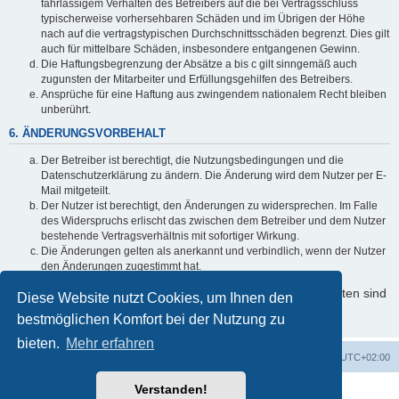
fahrlässigem Verhalten des Betreibers auf die bei Vertragsschluss
typischerweise vorhersehbaren Schäden und im Übrigen der Höhe
nach auf die vertragstypischen Durchschnittsschäden begrenzt. Dies gilt
auch für mittelbare Schäden, insbesondere entgangenen Gewinn.
Die Haftungsbegrenzung der Absätze a bis c gilt sinngemäß auch
zugunsten der Mitarbeiter und Erfüllungsgehilfen des Betreibers.
Ansprüche für eine Haftung aus zwingendem nationalem Recht bleiben
unberührt.
6. ÄNDERUNGSVORBEHALT
Der Betreiber ist berechtigt, die Nutzungsbedingungen und die
Datenschutzerklärung zu ändern. Die Änderung wird dem Nutzer per E-
Mail mitgeteilt.
Der Nutzer ist berechtigt, den Änderungen zu widersprechen. Im Falle
des Widerspruchs erlischt das zwischen dem Betreiber und dem Nutzer
bestehende Vertragsverhältnis mit sofortiger Wirkung.
Die Änderungen gelten als anerkannt und verbindlich, wenn der Nutzer
den Änderungen zugestimmt hat.
Informationen über den Umgang mit Ihren persönlichen Daten sind
Diese Website nutzt Cookies, um Ihnen den
in der Datenschutzerklärung enthalten.
bestmöglichen Komfort bei der Nutzung zu
bieten.
Mehr erfahren
Foren-Übersicht
Alle Cookies löschen
Alle Zeiten sind
UTC+02:00
Verstanden!
Powered by
phpBB
® Forum Software © phpBB Limited