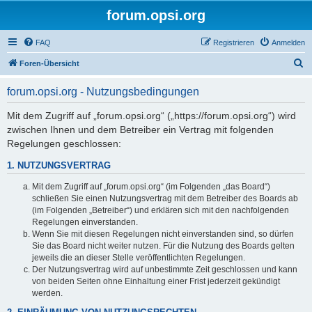
forum.opsi.org
FAQ
Registrieren
Anmelden
S
Foren-Übersicht
u
forum.opsi.org - Nutzungsbedingungen
c
h
Mit dem Zugriff auf „forum.opsi.org“ („https://forum.opsi.org“) wird
zwischen Ihnen und dem Betreiber ein Vertrag mit folgenden
e
Regelungen geschlossen:
1. NUTZUNGSVERTRAG
Mit dem Zugriff auf „forum.opsi.org“ (im Folgenden „das Board“)
schließen Sie einen Nutzungsvertrag mit dem Betreiber des Boards ab
(im Folgenden „Betreiber“) und erklären sich mit den nachfolgenden
Regelungen einverstanden.
Wenn Sie mit diesen Regelungen nicht einverstanden sind, so dürfen
Sie das Board nicht weiter nutzen. Für die Nutzung des Boards gelten
jeweils die an dieser Stelle veröffentlichten Regelungen.
Der Nutzungsvertrag wird auf unbestimmte Zeit geschlossen und kann
von beiden Seiten ohne Einhaltung einer Frist jederzeit gekündigt
werden.