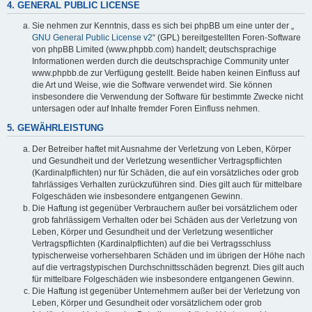
4. GENERAL PUBLIC LICENSE
Sie nehmen zur Kenntnis, dass es sich bei phpBB um eine unter der „
GNU General Public License v2
“ (GPL) bereitgestellten Foren-Software
von phpBB Limited (www.phpbb.com) handelt; deutschsprachige
Informationen werden durch die deutschsprachige Community unter
www.phpbb.de zur Verfügung gestellt. Beide haben keinen Einfluss auf
die Art und Weise, wie die Software verwendet wird. Sie können
insbesondere die Verwendung der Software für bestimmte Zwecke nicht
untersagen oder auf Inhalte fremder Foren Einfluss nehmen.
5. GEWÄHRLEISTUNG
Der Betreiber haftet mit Ausnahme der Verletzung von Leben, Körper
und Gesundheit und der Verletzung wesentlicher Vertragspflichten
(Kardinalpflichten) nur für Schäden, die auf ein vorsätzliches oder grob
fahrlässiges Verhalten zurückzuführen sind. Dies gilt auch für mittelbare
Folgeschäden wie insbesondere entgangenen Gewinn.
Die Haftung ist gegenüber Verbrauchern außer bei vorsätzlichem oder
grob fahrlässigem Verhalten oder bei Schäden aus der Verletzung von
Leben, Körper und Gesundheit und der Verletzung wesentlicher
Vertragspflichten (Kardinalpflichten) auf die bei Vertragsschluss
typischerweise vorhersehbaren Schäden und im übrigen der Höhe nach
auf die vertragstypischen Durchschnittsschäden begrenzt. Dies gilt auch
für mittelbare Folgeschäden wie insbesondere entgangenen Gewinn.
Die Haftung ist gegenüber Unternehmern außer bei der Verletzung von
Leben, Körper und Gesundheit oder vorsätzlichem oder grob