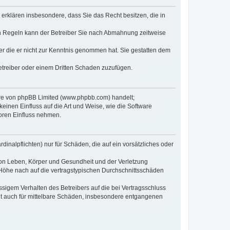
e erklären insbesondere, dass Sie das Recht besitzen, die in
en Regeln kann der Betreiber Sie nach Abmahnung zeitweise
oder die er nicht zur Kenntnis genommen hat. Sie gestatten dem
Betreiber oder einem Dritten Schaden zuzufügen.
ware von phpBB Limited (www.phpbb.com) handelt;
inen Einfluss auf die Art und Weise, wie die Software
oren Einfluss nehmen.
inalpflichten) nur für Schäden, die auf ein vorsätzliches oder
von Leben, Körper und Gesundheit und der Verletzung
r Höhe nach auf die vertragstypischen Durchschnittsschäden
sigem Verhalten des Betreibers auf die bei Vertragsschluss
lt auch für mittelbare Schäden, insbesondere entgangenen