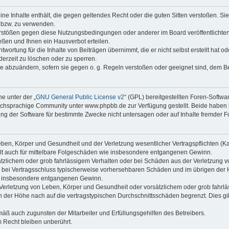
keine Inhalte enthält, die gegen geltendes Recht oder die guten Sitten verstoßen. Si
n bzw. zu verwenden.
erstößen gegen diese Nutzungsbedingungen oder anderer im Board veröffentlicht
ßen und Ihnen ein Hausverbot erteilen.
wortung für die Inhalte von Beiträgen übernimmt, die er nicht selbst erstellt hat 
derzeit zu löschen oder zu sperren.
äge abzuändern, sofern sie gegen o. g. Regeln verstoßen oder geeignet sind, dem 
e unter der „
GNU General Public License v2
“ (GPL) bereitgestellten Foren-Soft
chsprachige Community unter www.phpbb.de zur Verfügung gestellt. Beide haben ke
g der Software für bestimmte Zwecke nicht untersagen oder auf Inhalte fremder F
ben, Körper und Gesundheit und der Verletzung wesentlicher Vertragspflichten (Kard
gilt auch für mittelbare Folgeschäden wie insbesondere entgangenen Gewinn.
ätzlichem oder grob fahrlässigem Verhalten oder bei Schäden aus der Verletzung 
 die bei Vertragsschluss typischerweise vorhersehbaren Schäden und im übrigen de
wie insbesondere entgangenen Gewinn.
erletzung von Leben, Körper und Gesundheit oder vorsätzlichem oder grob fahrläs
der Höhe nach auf die vertragstypischen Durchschnittsschäden begrenzt. Dies gi
mäß auch zugunsten der Mitarbeiter und Erfüllungsgehilfen des Betreibers.
 Recht bleiben unberührt.