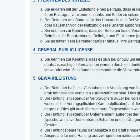
3. PFLICHTEN DES NUTZERS
Sie erklären mit der Erstellung eines Beitrags, dass er 
Ihren Beiträgen verwendeten Links und Bilder zu setze
Der Betreiber des Boards übt das Hausrecht aus. Bei V
oder dauerhaft von der Nutzung dieses Boards ausschlie
Sie nehmen zur Kenntnis, dass der Betreiber keine Verant
Betreiber, Ihr Benutzerkonto, Beiträge und Funktionen je
Sie gestatten dem Betreiber darüber hinaus, Ihre Beitr
4. GENERAL PUBLIC LICENSE
Sie nehmen zur Kenntnis, dass es sich bei phpBB um ein
deutschsprachige Informationen werden durch die deuts
verwendet wird. Sie können insbesondere die Verwendun
5. GEWÄHRLEISTUNG
Der Betreiber haftet mit Ausnahme der Verletzung von Le
grob fahrlässiges Verhalten zurückzuführen sind. Dies 
Die Haftung ist gegenüber Verbrauchern außer bei vors
wesentlicher Vertragspflichten (Kardinalpflichten) auf
begrenzt. Dies gilt auch für mittelbare Folgeschäden 
Die Haftung ist gegenüber Unternehmern außer bei der V
typischerweise vorhersehbaren Schäden und im Übrigen 
Gewinn.
Die Haftungsbegrenzung der Absätze a bis c gilt sinnge
Ansprüche für eine Haftung aus zwingendem nationalem