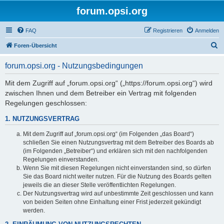
forum.opsi.org
FAQ
Registrieren
Anmelden
S
Foren-Übersicht
u
forum.opsi.org - Nutzungsbedingungen
c
h
Mit dem Zugriff auf „forum.opsi.org“ („https://forum.opsi.org“) wird
zwischen Ihnen und dem Betreiber ein Vertrag mit folgenden
e
Regelungen geschlossen:
1. NUTZUNGSVERTRAG
Mit dem Zugriff auf „forum.opsi.org“ (im Folgenden „das Board“)
schließen Sie einen Nutzungsvertrag mit dem Betreiber des Boards ab
(im Folgenden „Betreiber“) und erklären sich mit den nachfolgenden
Regelungen einverstanden.
Wenn Sie mit diesen Regelungen nicht einverstanden sind, so dürfen
Sie das Board nicht weiter nutzen. Für die Nutzung des Boards gelten
jeweils die an dieser Stelle veröffentlichten Regelungen.
Der Nutzungsvertrag wird auf unbestimmte Zeit geschlossen und kann
von beiden Seiten ohne Einhaltung einer Frist jederzeit gekündigt
werden.