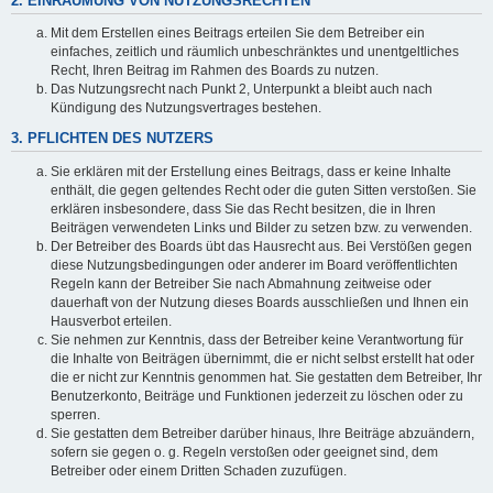
2. EINRÄUMUNG VON NUTZUNGSRECHTEN
Mit dem Erstellen eines Beitrags erteilen Sie dem Betreiber ein
einfaches, zeitlich und räumlich unbeschränktes und unentgeltliches
Recht, Ihren Beitrag im Rahmen des Boards zu nutzen.
Das Nutzungsrecht nach Punkt 2, Unterpunkt a bleibt auch nach
Kündigung des Nutzungsvertrages bestehen.
3. PFLICHTEN DES NUTZERS
Sie erklären mit der Erstellung eines Beitrags, dass er keine Inhalte
enthält, die gegen geltendes Recht oder die guten Sitten verstoßen. Sie
erklären insbesondere, dass Sie das Recht besitzen, die in Ihren
Beiträgen verwendeten Links und Bilder zu setzen bzw. zu verwenden.
Der Betreiber des Boards übt das Hausrecht aus. Bei Verstößen gegen
diese Nutzungsbedingungen oder anderer im Board veröffentlichten
Regeln kann der Betreiber Sie nach Abmahnung zeitweise oder
dauerhaft von der Nutzung dieses Boards ausschließen und Ihnen ein
Hausverbot erteilen.
Sie nehmen zur Kenntnis, dass der Betreiber keine Verantwortung für
die Inhalte von Beiträgen übernimmt, die er nicht selbst erstellt hat oder
die er nicht zur Kenntnis genommen hat. Sie gestatten dem Betreiber, Ihr
Benutzerkonto, Beiträge und Funktionen jederzeit zu löschen oder zu
sperren.
Sie gestatten dem Betreiber darüber hinaus, Ihre Beiträge abzuändern,
sofern sie gegen o. g. Regeln verstoßen oder geeignet sind, dem
Betreiber oder einem Dritten Schaden zuzufügen.