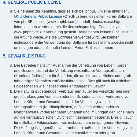
4. GENERAL PUBLIC LICENSE
Sie nehmen zur Kenntnis, dass es sich bei phpBB um eine unter der „
GNU General Public License v2
“ (GPL) bereitgestellten Foren-Software
von phpBB Limited (www.phpbb.com) handelt; deutschsprachige
Informationen werden durch die deutschsprachige Community unter
www.phpbb.de zur Verfügung gestellt. Beide haben keinen Einfluss auf
die Art und Weise, wie die Software verwendet wird. Sie können
insbesondere die Verwendung der Software für bestimmte Zwecke nicht
untersagen oder auf Inhalte fremder Foren Einfluss nehmen.
5. GEWÄHRLEISTUNG
Der Betreiber haftet mit Ausnahme der Verletzung von Leben, Körper
und Gesundheit und der Verletzung wesentlicher Vertragspflichten
(Kardinalpflichten) nur für Schäden, die auf ein vorsätzliches oder grob
fahrlässiges Verhalten zurückzuführen sind. Dies gilt auch für mittelbare
Folgeschäden wie insbesondere entgangenen Gewinn.
Die Haftung ist gegenüber Verbrauchern außer bei vorsätzlichem oder
grob fahrlässigem Verhalten oder bei Schäden aus der Verletzung von
Leben, Körper und Gesundheit und der Verletzung wesentlicher
Vertragspflichten (Kardinalpflichten) auf die bei Vertragsschluss
typischerweise vorhersehbaren Schäden und im übrigen der Höhe nach
auf die vertragstypischen Durchschnittsschäden begrenzt. Dies gilt auch
für mittelbare Folgeschäden wie insbesondere entgangenen Gewinn.
Die Haftung ist gegenüber Unternehmern außer bei der Verletzung von
Leben, Körper und Gesundheit oder vorsätzlichem oder grob