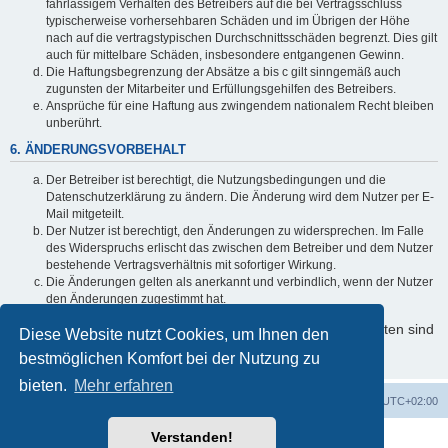
fahrlässigem Verhalten des Betreibers auf die bei Vertragsschluss
typischerweise vorhersehbaren Schäden und im Übrigen der Höhe
nach auf die vertragstypischen Durchschnittsschäden begrenzt. Dies gilt
auch für mittelbare Schäden, insbesondere entgangenen Gewinn.
Die Haftungsbegrenzung der Absätze a bis c gilt sinngemäß auch
zugunsten der Mitarbeiter und Erfüllungsgehilfen des Betreibers.
Ansprüche für eine Haftung aus zwingendem nationalem Recht bleiben
unberührt.
6. ÄNDERUNGSVORBEHALT
Der Betreiber ist berechtigt, die Nutzungsbedingungen und die
Datenschutzerklärung zu ändern. Die Änderung wird dem Nutzer per E-
Mail mitgeteilt.
Der Nutzer ist berechtigt, den Änderungen zu widersprechen. Im Falle
des Widerspruchs erlischt das zwischen dem Betreiber und dem Nutzer
bestehende Vertragsverhältnis mit sofortiger Wirkung.
Die Änderungen gelten als anerkannt und verbindlich, wenn der Nutzer
den Änderungen zugestimmt hat.
Informationen über den Umgang mit Ihren persönlichen Daten sind
Diese Website nutzt Cookies, um Ihnen den
in der Datenschutzerklärung enthalten.
bestmöglichen Komfort bei der Nutzung zu
bieten.
Mehr erfahren
Foren-Übersicht
Alle Cookies löschen
Alle Zeiten sind
UTC+02:00
Verstanden!
Powered by
phpBB
® Forum Software © phpBB Limited