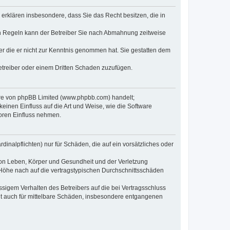
e erklären insbesondere, dass Sie das Recht besitzen, die in
en Regeln kann der Betreiber Sie nach Abmahnung zeitweise
oder die er nicht zur Kenntnis genommen hat. Sie gestatten dem
Betreiber oder einem Dritten Schaden zuzufügen.
ware von phpBB Limited (www.phpbb.com) handelt;
inen Einfluss auf die Art und Weise, wie die Software
oren Einfluss nehmen.
inalpflichten) nur für Schäden, die auf ein vorsätzliches oder
von Leben, Körper und Gesundheit und der Verletzung
r Höhe nach auf die vertragstypischen Durchschnittsschäden
sigem Verhalten des Betreibers auf die bei Vertragsschluss
lt auch für mittelbare Schäden, insbesondere entgangenen