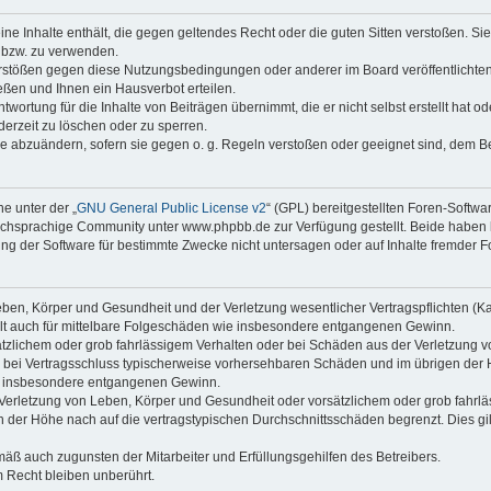
keine Inhalte enthält, die gegen geltendes Recht oder die guten Sitten verstoßen. Si
n bzw. zu verwenden.
erstößen gegen diese Nutzungsbedingungen oder anderer im Board veröffentlicht
ßen und Ihnen ein Hausverbot erteilen.
wortung für die Inhalte von Beiträgen übernimmt, die er nicht selbst erstellt hat 
derzeit zu löschen oder zu sperren.
äge abzuändern, sofern sie gegen o. g. Regeln verstoßen oder geeignet sind, dem 
e unter der „
GNU General Public License v2
“ (GPL) bereitgestellten Foren-Soft
chsprachige Community unter www.phpbb.de zur Verfügung gestellt. Beide haben ke
g der Software für bestimmte Zwecke nicht untersagen oder auf Inhalte fremder F
ben, Körper und Gesundheit und der Verletzung wesentlicher Vertragspflichten (Kard
gilt auch für mittelbare Folgeschäden wie insbesondere entgangenen Gewinn.
ätzlichem oder grob fahrlässigem Verhalten oder bei Schäden aus der Verletzung 
 die bei Vertragsschluss typischerweise vorhersehbaren Schäden und im übrigen de
wie insbesondere entgangenen Gewinn.
erletzung von Leben, Körper und Gesundheit oder vorsätzlichem oder grob fahrläs
der Höhe nach auf die vertragstypischen Durchschnittsschäden begrenzt. Dies gi
mäß auch zugunsten der Mitarbeiter und Erfüllungsgehilfen des Betreibers.
 Recht bleiben unberührt.