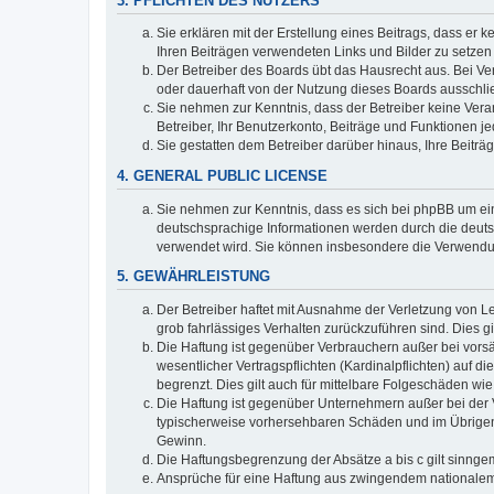
3. PFLICHTEN DES NUTZERS
Sie erklären mit der Erstellung eines Beitrags, dass er 
Ihren Beiträgen verwendeten Links und Bilder zu setze
Der Betreiber des Boards übt das Hausrecht aus. Bei V
oder dauerhaft von der Nutzung dieses Boards ausschlie
Sie nehmen zur Kenntnis, dass der Betreiber keine Verant
Betreiber, Ihr Benutzerkonto, Beiträge und Funktionen je
Sie gestatten dem Betreiber darüber hinaus, Ihre Beitr
4. GENERAL PUBLIC LICENSE
Sie nehmen zur Kenntnis, dass es sich bei phpBB um ein
deutschsprachige Informationen werden durch die deuts
verwendet wird. Sie können insbesondere die Verwendun
5. GEWÄHRLEISTUNG
Der Betreiber haftet mit Ausnahme der Verletzung von Le
grob fahrlässiges Verhalten zurückzuführen sind. Dies 
Die Haftung ist gegenüber Verbrauchern außer bei vors
wesentlicher Vertragspflichten (Kardinalpflichten) auf
begrenzt. Dies gilt auch für mittelbare Folgeschäden 
Die Haftung ist gegenüber Unternehmern außer bei der V
typischerweise vorhersehbaren Schäden und im Übrigen 
Gewinn.
Die Haftungsbegrenzung der Absätze a bis c gilt sinnge
Ansprüche für eine Haftung aus zwingendem nationalem