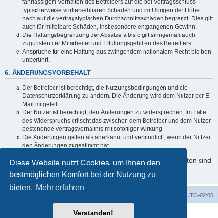
fahrlässigem Verhalten des Betreibers auf die bei Vertragsschluss
typischerweise vorhersehbaren Schäden und im Übrigen der Höhe
nach auf die vertragstypischen Durchschnittsschäden begrenzt. Dies gilt
auch für mittelbare Schäden, insbesondere entgangenen Gewinn.
Die Haftungsbegrenzung der Absätze a bis c gilt sinngemäß auch
zugunsten der Mitarbeiter und Erfüllungsgehilfen des Betreibers.
Ansprüche für eine Haftung aus zwingendem nationalem Recht bleiben
unberührt.
6. ÄNDERUNGSVORBEHALT
Der Betreiber ist berechtigt, die Nutzungsbedingungen und die
Datenschutzerklärung zu ändern. Die Änderung wird dem Nutzer per E-
Mail mitgeteilt.
Der Nutzer ist berechtigt, den Änderungen zu widersprechen. Im Falle
des Widerspruchs erlischt das zwischen dem Betreiber und dem Nutzer
bestehende Vertragsverhältnis mit sofortiger Wirkung.
Die Änderungen gelten als anerkannt und verbindlich, wenn der Nutzer
den Änderungen zugestimmt hat.
Informationen über den Umgang mit Ihren persönlichen Daten sind
Diese Website nutzt Cookies, um Ihnen den
in der Datenschutzerklärung enthalten.
bestmöglichen Komfort bei der Nutzung zu
bieten.
Mehr erfahren
Foren-Übersicht
Alle Cookies löschen
Alle Zeiten sind
UTC+02:00
Verstanden!
Powered by
phpBB
® Forum Software © phpBB Limited