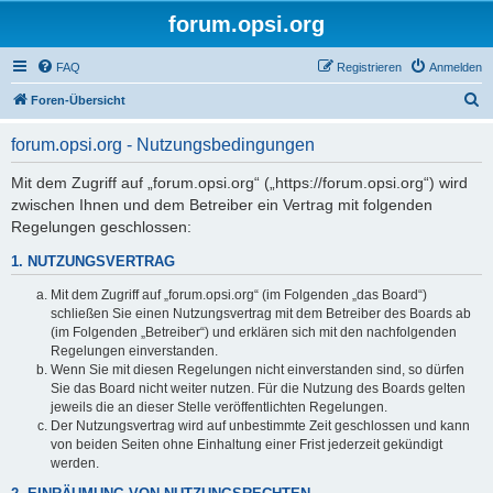
forum.opsi.org
FAQ
Registrieren
Anmelden
S
Foren-Übersicht
u
forum.opsi.org - Nutzungsbedingungen
c
h
Mit dem Zugriff auf „forum.opsi.org“ („https://forum.opsi.org“) wird
zwischen Ihnen und dem Betreiber ein Vertrag mit folgenden
e
Regelungen geschlossen:
1. NUTZUNGSVERTRAG
Mit dem Zugriff auf „forum.opsi.org“ (im Folgenden „das Board“)
schließen Sie einen Nutzungsvertrag mit dem Betreiber des Boards ab
(im Folgenden „Betreiber“) und erklären sich mit den nachfolgenden
Regelungen einverstanden.
Wenn Sie mit diesen Regelungen nicht einverstanden sind, so dürfen
Sie das Board nicht weiter nutzen. Für die Nutzung des Boards gelten
jeweils die an dieser Stelle veröffentlichten Regelungen.
Der Nutzungsvertrag wird auf unbestimmte Zeit geschlossen und kann
von beiden Seiten ohne Einhaltung einer Frist jederzeit gekündigt
werden.