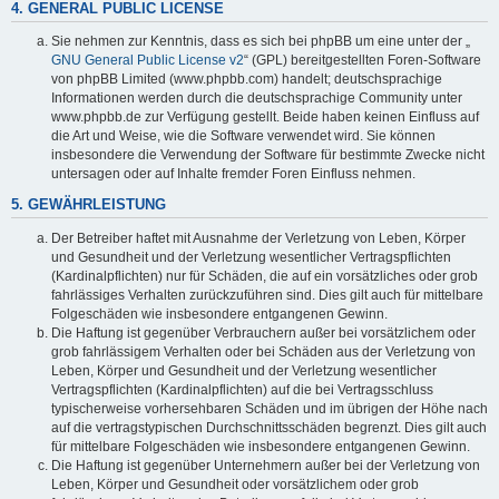
4. GENERAL PUBLIC LICENSE
Sie nehmen zur Kenntnis, dass es sich bei phpBB um eine unter der „
GNU General Public License v2
“ (GPL) bereitgestellten Foren-Software
von phpBB Limited (www.phpbb.com) handelt; deutschsprachige
Informationen werden durch die deutschsprachige Community unter
www.phpbb.de zur Verfügung gestellt. Beide haben keinen Einfluss auf
die Art und Weise, wie die Software verwendet wird. Sie können
insbesondere die Verwendung der Software für bestimmte Zwecke nicht
untersagen oder auf Inhalte fremder Foren Einfluss nehmen.
5. GEWÄHRLEISTUNG
Der Betreiber haftet mit Ausnahme der Verletzung von Leben, Körper
und Gesundheit und der Verletzung wesentlicher Vertragspflichten
(Kardinalpflichten) nur für Schäden, die auf ein vorsätzliches oder grob
fahrlässiges Verhalten zurückzuführen sind. Dies gilt auch für mittelbare
Folgeschäden wie insbesondere entgangenen Gewinn.
Die Haftung ist gegenüber Verbrauchern außer bei vorsätzlichem oder
grob fahrlässigem Verhalten oder bei Schäden aus der Verletzung von
Leben, Körper und Gesundheit und der Verletzung wesentlicher
Vertragspflichten (Kardinalpflichten) auf die bei Vertragsschluss
typischerweise vorhersehbaren Schäden und im übrigen der Höhe nach
auf die vertragstypischen Durchschnittsschäden begrenzt. Dies gilt auch
für mittelbare Folgeschäden wie insbesondere entgangenen Gewinn.
Die Haftung ist gegenüber Unternehmern außer bei der Verletzung von
Leben, Körper und Gesundheit oder vorsätzlichem oder grob