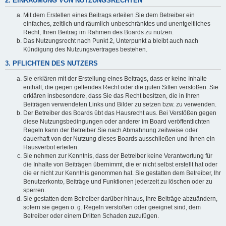
2. EINRÄUMUNG VON NUTZUNGSRECHTEN
Mit dem Erstellen eines Beitrags erteilen Sie dem Betreiber ein
einfaches, zeitlich und räumlich unbeschränktes und unentgeltliches
Recht, Ihren Beitrag im Rahmen des Boards zu nutzen.
Das Nutzungsrecht nach Punkt 2, Unterpunkt a bleibt auch nach
Kündigung des Nutzungsvertrages bestehen.
3. PFLICHTEN DES NUTZERS
Sie erklären mit der Erstellung eines Beitrags, dass er keine Inhalte
enthält, die gegen geltendes Recht oder die guten Sitten verstoßen. Sie
erklären insbesondere, dass Sie das Recht besitzen, die in Ihren
Beiträgen verwendeten Links und Bilder zu setzen bzw. zu verwenden.
Der Betreiber des Boards übt das Hausrecht aus. Bei Verstößen gegen
diese Nutzungsbedingungen oder anderer im Board veröffentlichten
Regeln kann der Betreiber Sie nach Abmahnung zeitweise oder
dauerhaft von der Nutzung dieses Boards ausschließen und Ihnen ein
Hausverbot erteilen.
Sie nehmen zur Kenntnis, dass der Betreiber keine Verantwortung für
die Inhalte von Beiträgen übernimmt, die er nicht selbst erstellt hat oder
die er nicht zur Kenntnis genommen hat. Sie gestatten dem Betreiber, Ihr
Benutzerkonto, Beiträge und Funktionen jederzeit zu löschen oder zu
sperren.
Sie gestatten dem Betreiber darüber hinaus, Ihre Beiträge abzuändern,
sofern sie gegen o. g. Regeln verstoßen oder geeignet sind, dem
Betreiber oder einem Dritten Schaden zuzufügen.