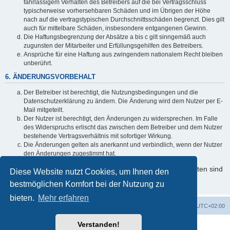
fahrlässigem Verhalten des Betreibers auf die bei Vertragsschluss
typischerweise vorhersehbaren Schäden und im Übrigen der Höhe
nach auf die vertragstypischen Durchschnittsschäden begrenzt. Dies gilt
auch für mittelbare Schäden, insbesondere entgangenen Gewinn.
Die Haftungsbegrenzung der Absätze a bis c gilt sinngemäß auch
zugunsten der Mitarbeiter und Erfüllungsgehilfen des Betreibers.
Ansprüche für eine Haftung aus zwingendem nationalem Recht bleiben
unberührt.
6. ÄNDERUNGSVORBEHALT
Der Betreiber ist berechtigt, die Nutzungsbedingungen und die
Datenschutzerklärung zu ändern. Die Änderung wird dem Nutzer per E-
Mail mitgeteilt.
Der Nutzer ist berechtigt, den Änderungen zu widersprechen. Im Falle
des Widerspruchs erlischt das zwischen dem Betreiber und dem Nutzer
bestehende Vertragsverhältnis mit sofortiger Wirkung.
Die Änderungen gelten als anerkannt und verbindlich, wenn der Nutzer
den Änderungen zugestimmt hat.
Informationen über den Umgang mit Ihren persönlichen Daten sind
Diese Website nutzt Cookies, um Ihnen den
in der Datenschutzerklärung enthalten.
bestmöglichen Komfort bei der Nutzung zu
bieten.
Mehr erfahren
Foren-Übersicht
Alle Cookies löschen
Alle Zeiten sind
UTC+02:00
Verstanden!
Powered by
phpBB
® Forum Software © phpBB Limited