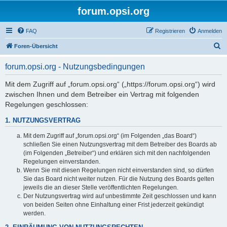
forum.opsi.org
FAQ
Registrieren
Anmelden
S
Foren-Übersicht
u
forum.opsi.org - Nutzungsbedingungen
c
h
Mit dem Zugriff auf „forum.opsi.org“ („https://forum.opsi.org“) wird
zwischen Ihnen und dem Betreiber ein Vertrag mit folgenden
e
Regelungen geschlossen:
1. NUTZUNGSVERTRAG
Mit dem Zugriff auf „forum.opsi.org“ (im Folgenden „das Board“)
schließen Sie einen Nutzungsvertrag mit dem Betreiber des Boards ab
(im Folgenden „Betreiber“) und erklären sich mit den nachfolgenden
Regelungen einverstanden.
Wenn Sie mit diesen Regelungen nicht einverstanden sind, so dürfen
Sie das Board nicht weiter nutzen. Für die Nutzung des Boards gelten
jeweils die an dieser Stelle veröffentlichten Regelungen.
Der Nutzungsvertrag wird auf unbestimmte Zeit geschlossen und kann
von beiden Seiten ohne Einhaltung einer Frist jederzeit gekündigt
werden.