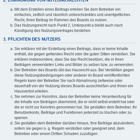
2. EINRÄUMUNG VON NUTZUNGSRECHTEN
Mit dem Erstellen eines Beitrags erteilen Sie dem Betreiber ein
einfaches, zeitlich und räumlich unbeschränktes und unentgeltliches
Recht, Ihren Beitrag im Rahmen des Boards zu nutzen.
Das Nutzungsrecht nach Punkt 2, Unterpunkt a bleibt auch nach
Kündigung des Nutzungsvertrages bestehen.
3. PFLICHTEN DES NUTZERS
Sie erklären mit der Erstellung eines Beitrags, dass er keine Inhalte
enthält, die gegen geltendes Recht oder die guten Sitten verstoßen. Sie
erklären insbesondere, dass Sie das Recht besitzen, die in Ihren
Beiträgen verwendeten Links und Bilder zu setzen bzw. zu verwenden.
Der Betreiber des Boards übt das Hausrecht aus. Bei Verstößen gegen
diese Nutzungsbedingungen oder anderer im Board veröffentlichten
Regeln kann der Betreiber Sie nach Abmahnung zeitweise oder
dauerhaft von der Nutzung dieses Boards ausschließen und Ihnen ein
Hausverbot erteilen.
Sie nehmen zur Kenntnis, dass der Betreiber keine Verantwortung für
die Inhalte von Beiträgen übernimmt, die er nicht selbst erstellt hat oder
die er nicht zur Kenntnis genommen hat. Sie gestatten dem Betreiber, Ihr
Benutzerkonto, Beiträge und Funktionen jederzeit zu löschen oder zu
sperren.
Sie gestatten dem Betreiber darüber hinaus, Ihre Beiträge abzuändern,
sofern sie gegen o. g. Regeln verstoßen oder geeignet sind, dem
Betreiber oder einem Dritten Schaden zuzufügen.