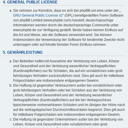
4. GENERAL PUBLIC LICENSE
Sie nehmen zur Kenntnis, dass es sich bei phpBB um eine unter der „
GNU General Public License v2
“ (GPL) bereitgestellten Foren-Software
von phpBB Limited (www.phpbb.com) handelt; deutschsprachige
Informationen werden durch die deutschsprachige Community unter
www.phpbb.de zur Verfügung gestellt. Beide haben keinen Einfluss auf
die Art und Weise, wie die Software verwendet wird. Sie können
insbesondere die Verwendung der Software für bestimmte Zwecke nicht
untersagen oder auf Inhalte fremder Foren Einfluss nehmen.
5. GEWÄHRLEISTUNG
Der Betreiber haftet mit Ausnahme der Verletzung von Leben, Körper
und Gesundheit und der Verletzung wesentlicher Vertragspflichten
(Kardinalpflichten) nur für Schäden, die auf ein vorsätzliches oder grob
fahrlässiges Verhalten zurückzuführen sind. Dies gilt auch für mittelbare
Folgeschäden wie insbesondere entgangenen Gewinn.
Die Haftung ist gegenüber Verbrauchern außer bei vorsätzlichem oder
grob fahrlässigem Verhalten oder bei Schäden aus der Verletzung von
Leben, Körper und Gesundheit und der Verletzung wesentlicher
Vertragspflichten (Kardinalpflichten) auf die bei Vertragsschluss
typischerweise vorhersehbaren Schäden und im übrigen der Höhe nach
auf die vertragstypischen Durchschnittsschäden begrenzt. Dies gilt auch
für mittelbare Folgeschäden wie insbesondere entgangenen Gewinn.
Die Haftung ist gegenüber Unternehmern außer bei der Verletzung von
Leben, Körper und Gesundheit oder vorsätzlichem oder grob