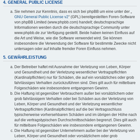
4. GENERAL PUBLIC LICENSE
Sie nehmen zur Kenntnis, dass es sich bei phpBB um eine unter der „
GNU General Public License v2
“ (GPL) bereitgestellten Foren-Software
von phpBB Limited (www.phpbb.com) handelt; deutschsprachige
Informationen werden durch die deutschsprachige Community unter
www.phpbb.de zur Verfügung gestellt. Beide haben keinen Einfluss auf
die Art und Weise, wie die Software verwendet wird. Sie können
insbesondere die Verwendung der Software für bestimmte Zwecke nicht
untersagen oder auf Inhalte fremder Foren Einfluss nehmen.
5. GEWÄHRLEISTUNG
Der Betreiber haftet mit Ausnahme der Verletzung von Leben, Körper
und Gesundheit und der Verletzung wesentlicher Vertragspflichten
(Kardinalpflichten) nur für Schäden, die auf ein vorsätzliches oder grob
fahrlässiges Verhalten zurückzuführen sind. Dies gilt auch für mittelbare
Folgeschäden wie insbesondere entgangenen Gewinn.
Die Haftung ist gegenüber Verbrauchern außer bei vorsätzlichem oder
grob fahrlässigem Verhalten oder bei Schäden aus der Verletzung von
Leben, Körper und Gesundheit und der Verletzung wesentlicher
Vertragspflichten (Kardinalpflichten) auf die bei Vertragsschluss
typischerweise vorhersehbaren Schäden und im übrigen der Höhe nach
auf die vertragstypischen Durchschnittsschäden begrenzt. Dies gilt auch
für mittelbare Folgeschäden wie insbesondere entgangenen Gewinn.
Die Haftung ist gegenüber Unternehmern außer bei der Verletzung von
Leben, Körper und Gesundheit oder vorsätzlichem oder grob