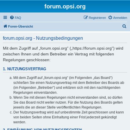
forum.opsi.org
FAQ
Registrieren
Anmelden
S
Foren-Übersicht
u
forum.opsi.org - Nutzungsbedingungen
c
h
Mit dem Zugriff auf „forum.opsi.org“ („https://forum.opsi.org“) wird
zwischen Ihnen und dem Betreiber ein Vertrag mit folgenden
e
Regelungen geschlossen:
1. NUTZUNGSVERTRAG
Mit dem Zugriff auf „forum.opsi.org“ (im Folgenden „das Board“)
schließen Sie einen Nutzungsvertrag mit dem Betreiber des Boards ab
(im Folgenden „Betreiber“) und erklären sich mit den nachfolgenden
Regelungen einverstanden.
Wenn Sie mit diesen Regelungen nicht einverstanden sind, so dürfen
Sie das Board nicht weiter nutzen. Für die Nutzung des Boards gelten
jeweils die an dieser Stelle veröffentlichten Regelungen.
Der Nutzungsvertrag wird auf unbestimmte Zeit geschlossen und kann
von beiden Seiten ohne Einhaltung einer Frist jederzeit gekündigt
werden.