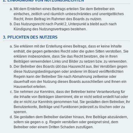
2. EINRÄUMUNG VON NUTZUNGSRECHTEN
Mit dem Erstellen eines Beitrags erteilen Sie dem Betreiber ein
einfaches, zeitlich und räumlich unbeschränktes und unentgeltliches
Recht, Ihren Beitrag im Rahmen des Boards zu nutzen.
Das Nutzungsrecht nach Punkt 2, Unterpunkt a bleibt auch nach
Kündigung des Nutzungsvertrages bestehen.
3. PFLICHTEN DES NUTZERS
Sie erklären mit der Erstellung eines Beitrags, dass er keine Inhalte
enthält, die gegen geltendes Recht oder die guten Sitten verstoßen. Sie
erklären insbesondere, dass Sie das Recht besitzen, die in Ihren
Beiträgen verwendeten Links und Bilder zu setzen bzw. zu verwenden.
Der Betreiber des Boards übt das Hausrecht aus. Bei Verstößen gegen
diese Nutzungsbedingungen oder anderer im Board veröffentlichten
Regeln kann der Betreiber Sie nach Abmahnung zeitweise oder
dauerhaft von der Nutzung dieses Boards ausschließen und Ihnen ein
Hausverbot erteilen.
Sie nehmen zur Kenntnis, dass der Betreiber keine Verantwortung für
die Inhalte von Beiträgen übernimmt, die er nicht selbst erstellt hat oder
die er nicht zur Kenntnis genommen hat. Sie gestatten dem Betreiber, Ihr
Benutzerkonto, Beiträge und Funktionen jederzeit zu löschen oder zu
sperren.
Sie gestatten dem Betreiber darüber hinaus, Ihre Beiträge abzuändern,
sofern sie gegen o. g. Regeln verstoßen oder geeignet sind, dem
Betreiber oder einem Dritten Schaden zuzufügen.