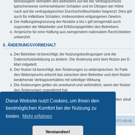
fahrlässigem Verhalten des Betreibers auf die bei Vertragsschluss
typischerweise vorhersehbaren Schäden und im Übrigen der Höhe
nach auf die vertragstypischen Durchschnittsschäden begrenzt. Dies gilt
auch für mittelbare Schäden, insbesondere entgangenen Gewinn.
Die Haftungsbegrenzung der Absätze a bis c gilt sinngemäß auch
zugunsten der Mitarbeiter und Erfüllungsgehilfen des Betreibers.
Ansprüche für eine Haftung aus zwingendem nationalem Recht bleiben
unberührt.
6. ÄNDERUNGSVORBEHALT
Der Betreiber ist berechtigt, die Nutzungsbedingungen und die
Datenschutzerklärung zu ändern. Die Änderung wird dem Nutzer per E-
Mail mitgeteilt.
Der Nutzer ist berechtigt, den Änderungen zu widersprechen. Im Falle
des Widerspruchs erlischt das zwischen dem Betreiber und dem Nutzer
bestehende Vertragsverhältnis mit sofortiger Wirkung.
Die Änderungen gelten als anerkannt und verbindlich, wenn der Nutzer
den Änderungen zugestimmt hat.
Informationen über den Umgang mit Ihren persönlichen Daten sind
Diese Website nutzt Cookies, um Ihnen den
in der Datenschutzerklärung enthalten.
bestmöglichen Komfort bei der Nutzung zu
bieten.
Mehr erfahren
Foren-Übersicht
Alle Cookies löschen
Alle Zeiten sind
UTC+02:00
Verstanden!
Powered by
phpBB
® Forum Software © phpBB Limited