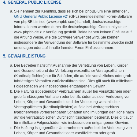
4. GENERAL PUBLIC LICENSE
Sie nehmen zur Kenntnis, dass es sich bei phpBB um eine unter der „
GNU General Public License v2
“ (GPL) bereitgestellten Foren-Software
von phpBB Limited (www.phpbb.com) handelt; deutschsprachige
Informationen werden durch die deutschsprachige Community unter
www.phpbb.de zur Verfügung gestellt. Beide haben keinen Einfluss auf
die Art und Weise, wie die Software verwendet wird. Sie können
insbesondere die Verwendung der Software für bestimmte Zwecke nicht
untersagen oder auf Inhalte fremder Foren Einfluss nehmen.
5. GEWÄHRLEISTUNG
Der Betreiber haftet mit Ausnahme der Verletzung von Leben, Körper
und Gesundheit und der Verletzung wesentlicher Vertragspflichten
(Kardinalpflichten) nur für Schäden, die auf ein vorsätzliches oder grob
fahrlässiges Verhalten zurückzuführen sind. Dies gilt auch für mittelbare
Folgeschäden wie insbesondere entgangenen Gewinn.
Die Haftung ist gegenüber Verbrauchern außer bei vorsätzlichem oder
grob fahrlässigem Verhalten oder bei Schäden aus der Verletzung von
Leben, Körper und Gesundheit und der Verletzung wesentlicher
Vertragspflichten (Kardinalpflichten) auf die bei Vertragsschluss
typischerweise vorhersehbaren Schäden und im übrigen der Höhe nach
auf die vertragstypischen Durchschnittsschäden begrenzt. Dies gilt auch
für mittelbare Folgeschäden wie insbesondere entgangenen Gewinn.
Die Haftung ist gegenüber Unternehmern außer bei der Verletzung von
Leben, Körper und Gesundheit oder vorsätzlichem oder grob