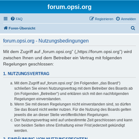
forum.opsi.org
FAQ
Registrieren
Anmelden
S
Foren-Übersicht
u
forum.opsi.org - Nutzungsbedingungen
c
h
Mit dem Zugriff auf „forum.opsi.org“ („https://forum.opsi.org“) wird
zwischen Ihnen und dem Betreiber ein Vertrag mit folgenden
e
Regelungen geschlossen:
1. NUTZUNGSVERTRAG
Mit dem Zugriff auf „forum.opsi.org“ (im Folgenden „das Board“)
schließen Sie einen Nutzungsvertrag mit dem Betreiber des Boards ab
(im Folgenden „Betreiber“) und erklären sich mit den nachfolgenden
Regelungen einverstanden.
Wenn Sie mit diesen Regelungen nicht einverstanden sind, so dürfen
Sie das Board nicht weiter nutzen. Für die Nutzung des Boards gelten
jeweils die an dieser Stelle veröffentlichten Regelungen.
Der Nutzungsvertrag wird auf unbestimmte Zeit geschlossen und kann
von beiden Seiten ohne Einhaltung einer Frist jederzeit gekündigt
werden.