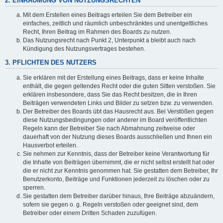
2. EINRÄUMUNG VON NUTZUNGSRECHTEN
Mit dem Erstellen eines Beitrags erteilen Sie dem Betreiber ein
einfaches, zeitlich und räumlich unbeschränktes und unentgeltliches
Recht, Ihren Beitrag im Rahmen des Boards zu nutzen.
Das Nutzungsrecht nach Punkt 2, Unterpunkt a bleibt auch nach
Kündigung des Nutzungsvertrages bestehen.
3. PFLICHTEN DES NUTZERS
Sie erklären mit der Erstellung eines Beitrags, dass er keine Inhalte
enthält, die gegen geltendes Recht oder die guten Sitten verstoßen. Sie
erklären insbesondere, dass Sie das Recht besitzen, die in Ihren
Beiträgen verwendeten Links und Bilder zu setzen bzw. zu verwenden.
Der Betreiber des Boards übt das Hausrecht aus. Bei Verstößen gegen
diese Nutzungsbedingungen oder anderer im Board veröffentlichten
Regeln kann der Betreiber Sie nach Abmahnung zeitweise oder
dauerhaft von der Nutzung dieses Boards ausschließen und Ihnen ein
Hausverbot erteilen.
Sie nehmen zur Kenntnis, dass der Betreiber keine Verantwortung für
die Inhalte von Beiträgen übernimmt, die er nicht selbst erstellt hat oder
die er nicht zur Kenntnis genommen hat. Sie gestatten dem Betreiber, Ihr
Benutzerkonto, Beiträge und Funktionen jederzeit zu löschen oder zu
sperren.
Sie gestatten dem Betreiber darüber hinaus, Ihre Beiträge abzuändern,
sofern sie gegen o. g. Regeln verstoßen oder geeignet sind, dem
Betreiber oder einem Dritten Schaden zuzufügen.