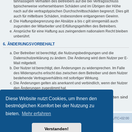
fahrlässigem Verhalten des Betreibers auf die bei Vertragsschluss
typischerweise vorhersehbaren Schäden und im Übrigen der Höhe
nach auf die vertragstypischen Durchschnittsschäden begrenzt. Dies gilt
auch für mittelbare Schäden, insbesondere entgangenen Gewinn.
Die Haftungsbegrenzung der Absätze a bis c gilt sinngemäß auch
zugunsten der Mitarbeiter und Erfüllungsgehilfen des Betreibers.
Ansprüche für eine Haftung aus zwingendem nationalem Recht bleiben
unberührt.
6. ÄNDERUNGSVORBEHALT
Der Betreiber ist berechtigt, die Nutzungsbedingungen und die
Datenschutzerklärung zu ändern. Die Änderung wird dem Nutzer per E-
Mail mitgeteilt.
Der Nutzer ist berechtigt, den Änderungen zu widersprechen. Im Falle
des Widerspruchs erlischt das zwischen dem Betreiber und dem Nutzer
bestehende Vertragsverhältnis mit sofortiger Wirkung.
Die Änderungen gelten als anerkannt und verbindlich, wenn der Nutzer
den Änderungen zugestimmt hat.
Informationen über den Umgang mit Ihren persönlichen Daten sind
Diese Website nutzt Cookies, um Ihnen den
in der Datenschutzerklärung enthalten.
bestmöglichen Komfort bei der Nutzung zu
bieten.
Mehr erfahren
Foren-Übersicht
Alle Cookies löschen
Alle Zeiten sind
UTC+02:00
Verstanden!
Powered by
phpBB
® Forum Software © phpBB Limited