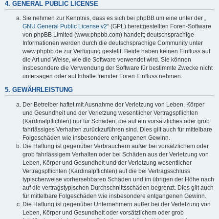
4. GENERAL PUBLIC LICENSE
Sie nehmen zur Kenntnis, dass es sich bei phpBB um eine unter der „
GNU General Public License v2
“ (GPL) bereitgestellten Foren-Software
von phpBB Limited (www.phpbb.com) handelt; deutschsprachige
Informationen werden durch die deutschsprachige Community unter
www.phpbb.de zur Verfügung gestellt. Beide haben keinen Einfluss auf
die Art und Weise, wie die Software verwendet wird. Sie können
insbesondere die Verwendung der Software für bestimmte Zwecke nicht
untersagen oder auf Inhalte fremder Foren Einfluss nehmen.
5. GEWÄHRLEISTUNG
Der Betreiber haftet mit Ausnahme der Verletzung von Leben, Körper
und Gesundheit und der Verletzung wesentlicher Vertragspflichten
(Kardinalpflichten) nur für Schäden, die auf ein vorsätzliches oder grob
fahrlässiges Verhalten zurückzuführen sind. Dies gilt auch für mittelbare
Folgeschäden wie insbesondere entgangenen Gewinn.
Die Haftung ist gegenüber Verbrauchern außer bei vorsätzlichem oder
grob fahrlässigem Verhalten oder bei Schäden aus der Verletzung von
Leben, Körper und Gesundheit und der Verletzung wesentlicher
Vertragspflichten (Kardinalpflichten) auf die bei Vertragsschluss
typischerweise vorhersehbaren Schäden und im übrigen der Höhe nach
auf die vertragstypischen Durchschnittsschäden begrenzt. Dies gilt auch
für mittelbare Folgeschäden wie insbesondere entgangenen Gewinn.
Die Haftung ist gegenüber Unternehmern außer bei der Verletzung von
Leben, Körper und Gesundheit oder vorsätzlichem oder grob