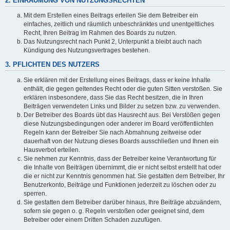
2. EINRÄUMUNG VON NUTZUNGSRECHTEN
Mit dem Erstellen eines Beitrags erteilen Sie dem Betreiber ein
einfaches, zeitlich und räumlich unbeschränktes und unentgeltliches
Recht, Ihren Beitrag im Rahmen des Boards zu nutzen.
Das Nutzungsrecht nach Punkt 2, Unterpunkt a bleibt auch nach
Kündigung des Nutzungsvertrages bestehen.
3. PFLICHTEN DES NUTZERS
Sie erklären mit der Erstellung eines Beitrags, dass er keine Inhalte
enthält, die gegen geltendes Recht oder die guten Sitten verstoßen. Sie
erklären insbesondere, dass Sie das Recht besitzen, die in Ihren
Beiträgen verwendeten Links und Bilder zu setzen bzw. zu verwenden.
Der Betreiber des Boards übt das Hausrecht aus. Bei Verstößen gegen
diese Nutzungsbedingungen oder anderer im Board veröffentlichten
Regeln kann der Betreiber Sie nach Abmahnung zeitweise oder
dauerhaft von der Nutzung dieses Boards ausschließen und Ihnen ein
Hausverbot erteilen.
Sie nehmen zur Kenntnis, dass der Betreiber keine Verantwortung für
die Inhalte von Beiträgen übernimmt, die er nicht selbst erstellt hat oder
die er nicht zur Kenntnis genommen hat. Sie gestatten dem Betreiber, Ihr
Benutzerkonto, Beiträge und Funktionen jederzeit zu löschen oder zu
sperren.
Sie gestatten dem Betreiber darüber hinaus, Ihre Beiträge abzuändern,
sofern sie gegen o. g. Regeln verstoßen oder geeignet sind, dem
Betreiber oder einem Dritten Schaden zuzufügen.