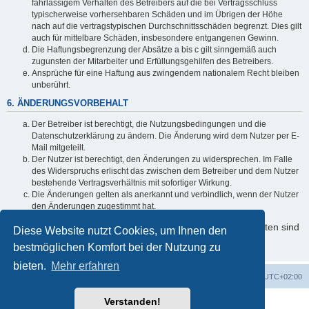
fahrlässigem Verhalten des Betreibers auf die bei Vertragsschluss
typischerweise vorhersehbaren Schäden und im Übrigen der Höhe
nach auf die vertragstypischen Durchschnittsschäden begrenzt. Dies gilt
auch für mittelbare Schäden, insbesondere entgangenen Gewinn.
Die Haftungsbegrenzung der Absätze a bis c gilt sinngemäß auch
zugunsten der Mitarbeiter und Erfüllungsgehilfen des Betreibers.
Ansprüche für eine Haftung aus zwingendem nationalem Recht bleiben
unberührt.
6. ÄNDERUNGSVORBEHALT
Der Betreiber ist berechtigt, die Nutzungsbedingungen und die
Datenschutzerklärung zu ändern. Die Änderung wird dem Nutzer per E-
Mail mitgeteilt.
Der Nutzer ist berechtigt, den Änderungen zu widersprechen. Im Falle
des Widerspruchs erlischt das zwischen dem Betreiber und dem Nutzer
bestehende Vertragsverhältnis mit sofortiger Wirkung.
Die Änderungen gelten als anerkannt und verbindlich, wenn der Nutzer
den Änderungen zugestimmt hat.
Informationen über den Umgang mit Ihren persönlichen Daten sind
Diese Website nutzt Cookies, um Ihnen den
in der Datenschutzerklärung enthalten.
bestmöglichen Komfort bei der Nutzung zu
bieten.
Mehr erfahren
Foren-Übersicht
Alle Cookies löschen
Alle Zeiten sind
UTC+02:00
Verstanden!
Powered by
phpBB
® Forum Software © phpBB Limited