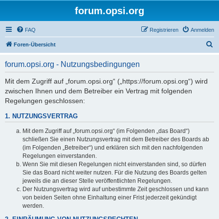
forum.opsi.org
FAQ
Registrieren
Anmelden
S
Foren-Übersicht
u
forum.opsi.org - Nutzungsbedingungen
c
h
Mit dem Zugriff auf „forum.opsi.org“ („https://forum.opsi.org“) wird
zwischen Ihnen und dem Betreiber ein Vertrag mit folgenden
e
Regelungen geschlossen:
1. NUTZUNGSVERTRAG
Mit dem Zugriff auf „forum.opsi.org“ (im Folgenden „das Board“)
schließen Sie einen Nutzungsvertrag mit dem Betreiber des Boards ab
(im Folgenden „Betreiber“) und erklären sich mit den nachfolgenden
Regelungen einverstanden.
Wenn Sie mit diesen Regelungen nicht einverstanden sind, so dürfen
Sie das Board nicht weiter nutzen. Für die Nutzung des Boards gelten
jeweils die an dieser Stelle veröffentlichten Regelungen.
Der Nutzungsvertrag wird auf unbestimmte Zeit geschlossen und kann
von beiden Seiten ohne Einhaltung einer Frist jederzeit gekündigt
werden.