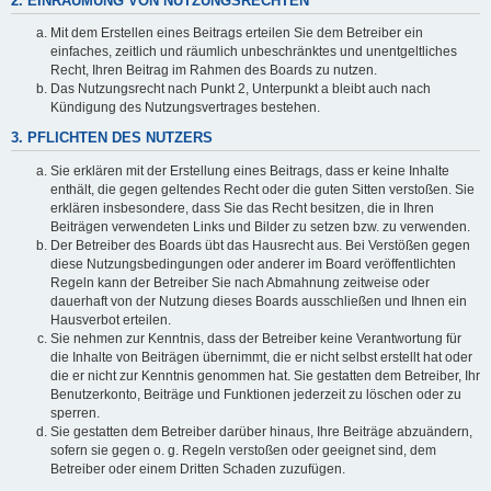
2. EINRÄUMUNG VON NUTZUNGSRECHTEN
Mit dem Erstellen eines Beitrags erteilen Sie dem Betreiber ein
einfaches, zeitlich und räumlich unbeschränktes und unentgeltliches
Recht, Ihren Beitrag im Rahmen des Boards zu nutzen.
Das Nutzungsrecht nach Punkt 2, Unterpunkt a bleibt auch nach
Kündigung des Nutzungsvertrages bestehen.
3. PFLICHTEN DES NUTZERS
Sie erklären mit der Erstellung eines Beitrags, dass er keine Inhalte
enthält, die gegen geltendes Recht oder die guten Sitten verstoßen. Sie
erklären insbesondere, dass Sie das Recht besitzen, die in Ihren
Beiträgen verwendeten Links und Bilder zu setzen bzw. zu verwenden.
Der Betreiber des Boards übt das Hausrecht aus. Bei Verstößen gegen
diese Nutzungsbedingungen oder anderer im Board veröffentlichten
Regeln kann der Betreiber Sie nach Abmahnung zeitweise oder
dauerhaft von der Nutzung dieses Boards ausschließen und Ihnen ein
Hausverbot erteilen.
Sie nehmen zur Kenntnis, dass der Betreiber keine Verantwortung für
die Inhalte von Beiträgen übernimmt, die er nicht selbst erstellt hat oder
die er nicht zur Kenntnis genommen hat. Sie gestatten dem Betreiber, Ihr
Benutzerkonto, Beiträge und Funktionen jederzeit zu löschen oder zu
sperren.
Sie gestatten dem Betreiber darüber hinaus, Ihre Beiträge abzuändern,
sofern sie gegen o. g. Regeln verstoßen oder geeignet sind, dem
Betreiber oder einem Dritten Schaden zuzufügen.