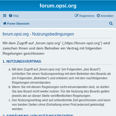
forum.opsi.org
FAQ
Registrieren
Anmelden
S
Foren-Übersicht
u
forum.opsi.org - Nutzungsbedingungen
c
h
Mit dem Zugriff auf „forum.opsi.org“ („https://forum.opsi.org“) wird
zwischen Ihnen und dem Betreiber ein Vertrag mit folgenden
e
Regelungen geschlossen:
1. NUTZUNGSVERTRAG
Mit dem Zugriff auf „forum.opsi.org“ (im Folgenden „das Board“)
schließen Sie einen Nutzungsvertrag mit dem Betreiber des Boards ab
(im Folgenden „Betreiber“) und erklären sich mit den nachfolgenden
Regelungen einverstanden.
Wenn Sie mit diesen Regelungen nicht einverstanden sind, so dürfen
Sie das Board nicht weiter nutzen. Für die Nutzung des Boards gelten
jeweils die an dieser Stelle veröffentlichten Regelungen.
Der Nutzungsvertrag wird auf unbestimmte Zeit geschlossen und kann
von beiden Seiten ohne Einhaltung einer Frist jederzeit gekündigt
werden.