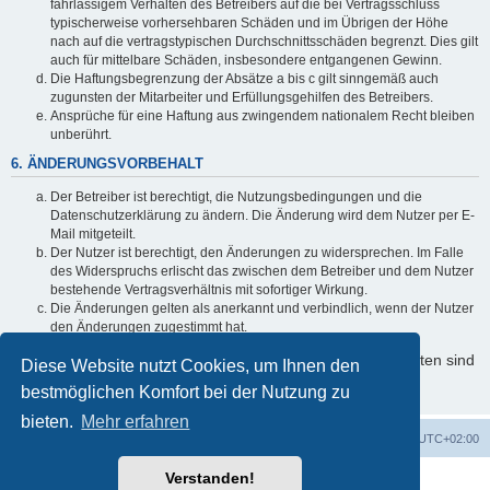
fahrlässigem Verhalten des Betreibers auf die bei Vertragsschluss
typischerweise vorhersehbaren Schäden und im Übrigen der Höhe
nach auf die vertragstypischen Durchschnittsschäden begrenzt. Dies gilt
auch für mittelbare Schäden, insbesondere entgangenen Gewinn.
Die Haftungsbegrenzung der Absätze a bis c gilt sinngemäß auch
zugunsten der Mitarbeiter und Erfüllungsgehilfen des Betreibers.
Ansprüche für eine Haftung aus zwingendem nationalem Recht bleiben
unberührt.
6. ÄNDERUNGSVORBEHALT
Der Betreiber ist berechtigt, die Nutzungsbedingungen und die
Datenschutzerklärung zu ändern. Die Änderung wird dem Nutzer per E-
Mail mitgeteilt.
Der Nutzer ist berechtigt, den Änderungen zu widersprechen. Im Falle
des Widerspruchs erlischt das zwischen dem Betreiber und dem Nutzer
bestehende Vertragsverhältnis mit sofortiger Wirkung.
Die Änderungen gelten als anerkannt und verbindlich, wenn der Nutzer
den Änderungen zugestimmt hat.
Informationen über den Umgang mit Ihren persönlichen Daten sind
Diese Website nutzt Cookies, um Ihnen den
in der Datenschutzerklärung enthalten.
bestmöglichen Komfort bei der Nutzung zu
bieten.
Mehr erfahren
Foren-Übersicht
Alle Cookies löschen
Alle Zeiten sind
UTC+02:00
Verstanden!
Powered by
phpBB
® Forum Software © phpBB Limited