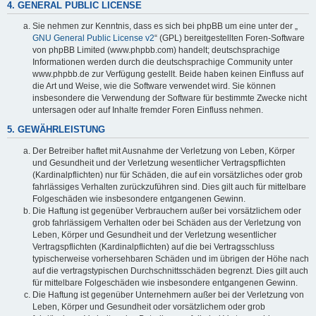
4. GENERAL PUBLIC LICENSE
Sie nehmen zur Kenntnis, dass es sich bei phpBB um eine unter der „
GNU General Public License v2
“ (GPL) bereitgestellten Foren-Software
von phpBB Limited (www.phpbb.com) handelt; deutschsprachige
Informationen werden durch die deutschsprachige Community unter
www.phpbb.de zur Verfügung gestellt. Beide haben keinen Einfluss auf
die Art und Weise, wie die Software verwendet wird. Sie können
insbesondere die Verwendung der Software für bestimmte Zwecke nicht
untersagen oder auf Inhalte fremder Foren Einfluss nehmen.
5. GEWÄHRLEISTUNG
Der Betreiber haftet mit Ausnahme der Verletzung von Leben, Körper
und Gesundheit und der Verletzung wesentlicher Vertragspflichten
(Kardinalpflichten) nur für Schäden, die auf ein vorsätzliches oder grob
fahrlässiges Verhalten zurückzuführen sind. Dies gilt auch für mittelbare
Folgeschäden wie insbesondere entgangenen Gewinn.
Die Haftung ist gegenüber Verbrauchern außer bei vorsätzlichem oder
grob fahrlässigem Verhalten oder bei Schäden aus der Verletzung von
Leben, Körper und Gesundheit und der Verletzung wesentlicher
Vertragspflichten (Kardinalpflichten) auf die bei Vertragsschluss
typischerweise vorhersehbaren Schäden und im übrigen der Höhe nach
auf die vertragstypischen Durchschnittsschäden begrenzt. Dies gilt auch
für mittelbare Folgeschäden wie insbesondere entgangenen Gewinn.
Die Haftung ist gegenüber Unternehmern außer bei der Verletzung von
Leben, Körper und Gesundheit oder vorsätzlichem oder grob