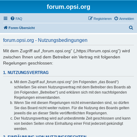
forum.opsi.org
FAQ
Registrieren
Anmelden
S
Foren-Übersicht
u
forum.opsi.org - Nutzungsbedingungen
c
h
Mit dem Zugriff auf „forum.opsi.org“ („https://forum.opsi.org“) wird
zwischen Ihnen und dem Betreiber ein Vertrag mit folgenden
e
Regelungen geschlossen:
1. NUTZUNGSVERTRAG
Mit dem Zugriff auf „forum.opsi.org“ (im Folgenden „das Board“)
schließen Sie einen Nutzungsvertrag mit dem Betreiber des Boards ab
(im Folgenden „Betreiber“) und erklären sich mit den nachfolgenden
Regelungen einverstanden.
Wenn Sie mit diesen Regelungen nicht einverstanden sind, so dürfen
Sie das Board nicht weiter nutzen. Für die Nutzung des Boards gelten
jeweils die an dieser Stelle veröffentlichten Regelungen.
Der Nutzungsvertrag wird auf unbestimmte Zeit geschlossen und kann
von beiden Seiten ohne Einhaltung einer Frist jederzeit gekündigt
werden.