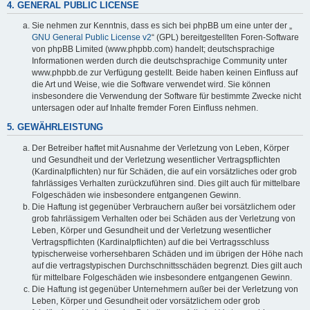
4. GENERAL PUBLIC LICENSE
Sie nehmen zur Kenntnis, dass es sich bei phpBB um eine unter der „
GNU General Public License v2
“ (GPL) bereitgestellten Foren-Software
von phpBB Limited (www.phpbb.com) handelt; deutschsprachige
Informationen werden durch die deutschsprachige Community unter
www.phpbb.de zur Verfügung gestellt. Beide haben keinen Einfluss auf
die Art und Weise, wie die Software verwendet wird. Sie können
insbesondere die Verwendung der Software für bestimmte Zwecke nicht
untersagen oder auf Inhalte fremder Foren Einfluss nehmen.
5. GEWÄHRLEISTUNG
Der Betreiber haftet mit Ausnahme der Verletzung von Leben, Körper
und Gesundheit und der Verletzung wesentlicher Vertragspflichten
(Kardinalpflichten) nur für Schäden, die auf ein vorsätzliches oder grob
fahrlässiges Verhalten zurückzuführen sind. Dies gilt auch für mittelbare
Folgeschäden wie insbesondere entgangenen Gewinn.
Die Haftung ist gegenüber Verbrauchern außer bei vorsätzlichem oder
grob fahrlässigem Verhalten oder bei Schäden aus der Verletzung von
Leben, Körper und Gesundheit und der Verletzung wesentlicher
Vertragspflichten (Kardinalpflichten) auf die bei Vertragsschluss
typischerweise vorhersehbaren Schäden und im übrigen der Höhe nach
auf die vertragstypischen Durchschnittsschäden begrenzt. Dies gilt auch
für mittelbare Folgeschäden wie insbesondere entgangenen Gewinn.
Die Haftung ist gegenüber Unternehmern außer bei der Verletzung von
Leben, Körper und Gesundheit oder vorsätzlichem oder grob