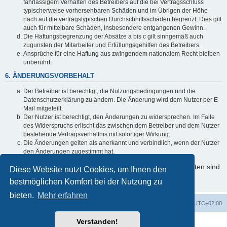
fahrlässigem Verhalten des Betreibers auf die bei Vertragsschluss
typischerweise vorhersehbaren Schäden und im Übrigen der Höhe
nach auf die vertragstypischen Durchschnittsschäden begrenzt. Dies gilt
auch für mittelbare Schäden, insbesondere entgangenen Gewinn.
Die Haftungsbegrenzung der Absätze a bis c gilt sinngemäß auch
zugunsten der Mitarbeiter und Erfüllungsgehilfen des Betreibers.
Ansprüche für eine Haftung aus zwingendem nationalem Recht bleiben
unberührt.
6. ÄNDERUNGSVORBEHALT
Der Betreiber ist berechtigt, die Nutzungsbedingungen und die
Datenschutzerklärung zu ändern. Die Änderung wird dem Nutzer per E-
Mail mitgeteilt.
Der Nutzer ist berechtigt, den Änderungen zu widersprechen. Im Falle
des Widerspruchs erlischt das zwischen dem Betreiber und dem Nutzer
bestehende Vertragsverhältnis mit sofortiger Wirkung.
Die Änderungen gelten als anerkannt und verbindlich, wenn der Nutzer
den Änderungen zugestimmt hat.
Informationen über den Umgang mit Ihren persönlichen Daten sind
Diese Website nutzt Cookies, um Ihnen den
in der Datenschutzerklärung enthalten.
bestmöglichen Komfort bei der Nutzung zu
bieten.
Mehr erfahren
Foren-Übersicht
Alle Cookies löschen
Alle Zeiten sind
UTC+02:00
Verstanden!
Powered by
phpBB
® Forum Software © phpBB Limited