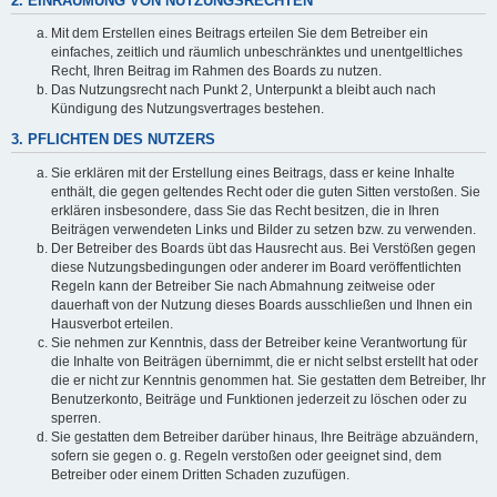
2. EINRÄUMUNG VON NUTZUNGSRECHTEN
Mit dem Erstellen eines Beitrags erteilen Sie dem Betreiber ein
einfaches, zeitlich und räumlich unbeschränktes und unentgeltliches
Recht, Ihren Beitrag im Rahmen des Boards zu nutzen.
Das Nutzungsrecht nach Punkt 2, Unterpunkt a bleibt auch nach
Kündigung des Nutzungsvertrages bestehen.
3. PFLICHTEN DES NUTZERS
Sie erklären mit der Erstellung eines Beitrags, dass er keine Inhalte
enthält, die gegen geltendes Recht oder die guten Sitten verstoßen. Sie
erklären insbesondere, dass Sie das Recht besitzen, die in Ihren
Beiträgen verwendeten Links und Bilder zu setzen bzw. zu verwenden.
Der Betreiber des Boards übt das Hausrecht aus. Bei Verstößen gegen
diese Nutzungsbedingungen oder anderer im Board veröffentlichten
Regeln kann der Betreiber Sie nach Abmahnung zeitweise oder
dauerhaft von der Nutzung dieses Boards ausschließen und Ihnen ein
Hausverbot erteilen.
Sie nehmen zur Kenntnis, dass der Betreiber keine Verantwortung für
die Inhalte von Beiträgen übernimmt, die er nicht selbst erstellt hat oder
die er nicht zur Kenntnis genommen hat. Sie gestatten dem Betreiber, Ihr
Benutzerkonto, Beiträge und Funktionen jederzeit zu löschen oder zu
sperren.
Sie gestatten dem Betreiber darüber hinaus, Ihre Beiträge abzuändern,
sofern sie gegen o. g. Regeln verstoßen oder geeignet sind, dem
Betreiber oder einem Dritten Schaden zuzufügen.