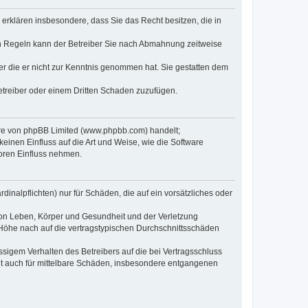
e erklären insbesondere, dass Sie das Recht besitzen, die in
en Regeln kann der Betreiber Sie nach Abmahnung zeitweise
oder die er nicht zur Kenntnis genommen hat. Sie gestatten dem
Betreiber oder einem Dritten Schaden zuzufügen.
ware von phpBB Limited (www.phpbb.com) handelt;
inen Einfluss auf die Art und Weise, wie die Software
oren Einfluss nehmen.
inalpflichten) nur für Schäden, die auf ein vorsätzliches oder
von Leben, Körper und Gesundheit und der Verletzung
r Höhe nach auf die vertragstypischen Durchschnittsschäden
sigem Verhalten des Betreibers auf die bei Vertragsschluss
lt auch für mittelbare Schäden, insbesondere entgangenen