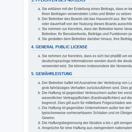
3. PFLICHTEN DES NUTZERS
Sie erklären mit der Erstellung eines Beitrags, dass er 
Ihren Beiträgen verwendeten Links und Bilder zu setze
Der Betreiber des Boards übt das Hausrecht aus. Bei V
oder dauerhaft von der Nutzung dieses Boards ausschlie
Sie nehmen zur Kenntnis, dass der Betreiber keine Verant
Betreiber, Ihr Benutzerkonto, Beiträge und Funktionen je
Sie gestatten dem Betreiber darüber hinaus, Ihre Beitr
4. GENERAL PUBLIC LICENSE
Sie nehmen zur Kenntnis, dass es sich bei phpBB um ein
deutschsprachige Informationen werden durch die deuts
verwendet wird. Sie können insbesondere die Verwendun
5. GEWÄHRLEISTUNG
Der Betreiber haftet mit Ausnahme der Verletzung von Le
grob fahrlässiges Verhalten zurückzuführen sind. Dies 
Die Haftung ist gegenüber Verbrauchern außer bei vors
wesentlicher Vertragspflichten (Kardinalpflichten) auf
begrenzt. Dies gilt auch für mittelbare Folgeschäden 
Die Haftung ist gegenüber Unternehmern außer bei der V
typischerweise vorhersehbaren Schäden und im Übrigen 
Gewinn.
Die Haftungsbegrenzung der Absätze a bis c gilt sinnge
Ansprüche für eine Haftung aus zwingendem nationalem