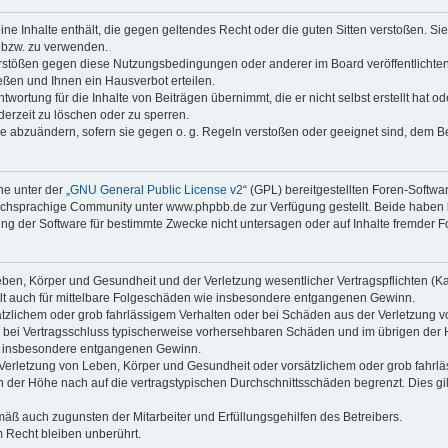
keine Inhalte enthält, die gegen geltendes Recht oder die guten Sitten verstoßen. Si
n bzw. zu verwenden.
erstößen gegen diese Nutzungsbedingungen oder anderer im Board veröffentlicht
ßen und Ihnen ein Hausverbot erteilen.
wortung für die Inhalte von Beiträgen übernimmt, die er nicht selbst erstellt hat 
derzeit zu löschen oder zu sperren.
äge abzuändern, sofern sie gegen o. g. Regeln verstoßen oder geeignet sind, dem 
e unter der „
GNU General Public License v2
“ (GPL) bereitgestellten Foren-Soft
chsprachige Community unter www.phpbb.de zur Verfügung gestellt. Beide haben ke
g der Software für bestimmte Zwecke nicht untersagen oder auf Inhalte fremder F
ben, Körper und Gesundheit und der Verletzung wesentlicher Vertragspflichten (Kard
gilt auch für mittelbare Folgeschäden wie insbesondere entgangenen Gewinn.
ätzlichem oder grob fahrlässigem Verhalten oder bei Schäden aus der Verletzung 
 die bei Vertragsschluss typischerweise vorhersehbaren Schäden und im übrigen de
wie insbesondere entgangenen Gewinn.
erletzung von Leben, Körper und Gesundheit oder vorsätzlichem oder grob fahrläs
der Höhe nach auf die vertragstypischen Durchschnittsschäden begrenzt. Dies gi
mäß auch zugunsten der Mitarbeiter und Erfüllungsgehilfen des Betreibers.
 Recht bleiben unberührt.