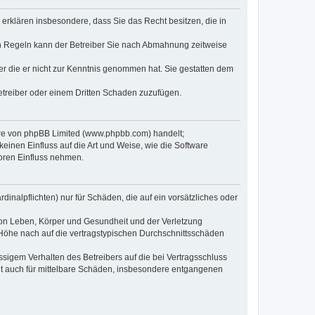
e erklären insbesondere, dass Sie das Recht besitzen, die in
en Regeln kann der Betreiber Sie nach Abmahnung zeitweise
oder die er nicht zur Kenntnis genommen hat. Sie gestatten dem
Betreiber oder einem Dritten Schaden zuzufügen.
ware von phpBB Limited (www.phpbb.com) handelt;
inen Einfluss auf die Art und Weise, wie die Software
oren Einfluss nehmen.
inalpflichten) nur für Schäden, die auf ein vorsätzliches oder
von Leben, Körper und Gesundheit und der Verletzung
r Höhe nach auf die vertragstypischen Durchschnittsschäden
sigem Verhalten des Betreibers auf die bei Vertragsschluss
lt auch für mittelbare Schäden, insbesondere entgangenen