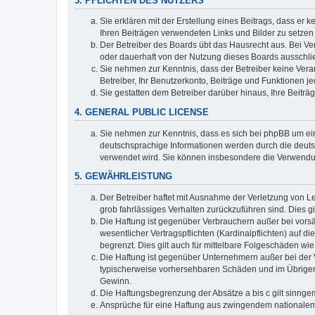
3. PFLICHTEN DES NUTZERS
Sie erklären mit der Erstellung eines Beitrags, dass er 
Ihren Beiträgen verwendeten Links und Bilder zu setze
Der Betreiber des Boards übt das Hausrecht aus. Bei V
oder dauerhaft von der Nutzung dieses Boards ausschlie
Sie nehmen zur Kenntnis, dass der Betreiber keine Verant
Betreiber, Ihr Benutzerkonto, Beiträge und Funktionen je
Sie gestatten dem Betreiber darüber hinaus, Ihre Beitr
4. GENERAL PUBLIC LICENSE
Sie nehmen zur Kenntnis, dass es sich bei phpBB um ein
deutschsprachige Informationen werden durch die deuts
verwendet wird. Sie können insbesondere die Verwendun
5. GEWÄHRLEISTUNG
Der Betreiber haftet mit Ausnahme der Verletzung von Le
grob fahrlässiges Verhalten zurückzuführen sind. Dies 
Die Haftung ist gegenüber Verbrauchern außer bei vors
wesentlicher Vertragspflichten (Kardinalpflichten) auf
begrenzt. Dies gilt auch für mittelbare Folgeschäden 
Die Haftung ist gegenüber Unternehmern außer bei der V
typischerweise vorhersehbaren Schäden und im Übrigen 
Gewinn.
Die Haftungsbegrenzung der Absätze a bis c gilt sinnge
Ansprüche für eine Haftung aus zwingendem nationalem