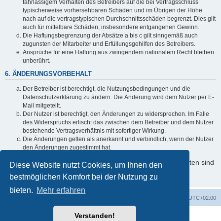
fahrlässigem Verhalten des Betreibers auf die bei Vertragsschluss
typischerweise vorhersehbaren Schäden und im Übrigen der Höhe
nach auf die vertragstypischen Durchschnittsschäden begrenzt. Dies gilt
auch für mittelbare Schäden, insbesondere entgangenen Gewinn.
Die Haftungsbegrenzung der Absätze a bis c gilt sinngemäß auch
zugunsten der Mitarbeiter und Erfüllungsgehilfen des Betreibers.
Ansprüche für eine Haftung aus zwingendem nationalem Recht bleiben
unberührt.
6. ÄNDERUNGSVORBEHALT
Der Betreiber ist berechtigt, die Nutzungsbedingungen und die
Datenschutzerklärung zu ändern. Die Änderung wird dem Nutzer per E-
Mail mitgeteilt.
Der Nutzer ist berechtigt, den Änderungen zu widersprechen. Im Falle
des Widerspruchs erlischt das zwischen dem Betreiber und dem Nutzer
bestehende Vertragsverhältnis mit sofortiger Wirkung.
Die Änderungen gelten als anerkannt und verbindlich, wenn der Nutzer
den Änderungen zugestimmt hat.
Informationen über den Umgang mit Ihren persönlichen Daten sind
Diese Website nutzt Cookies, um Ihnen den
in der Datenschutzerklärung enthalten.
bestmöglichen Komfort bei der Nutzung zu
bieten.
Mehr erfahren
Foren-Übersicht
Alle Cookies löschen
Alle Zeiten sind
UTC+02:00
Verstanden!
Powered by
phpBB
® Forum Software © phpBB Limited