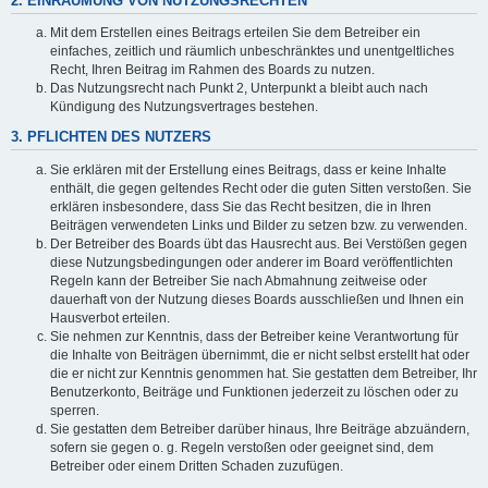
2. EINRÄUMUNG VON NUTZUNGSRECHTEN
Mit dem Erstellen eines Beitrags erteilen Sie dem Betreiber ein
einfaches, zeitlich und räumlich unbeschränktes und unentgeltliches
Recht, Ihren Beitrag im Rahmen des Boards zu nutzen.
Das Nutzungsrecht nach Punkt 2, Unterpunkt a bleibt auch nach
Kündigung des Nutzungsvertrages bestehen.
3. PFLICHTEN DES NUTZERS
Sie erklären mit der Erstellung eines Beitrags, dass er keine Inhalte
enthält, die gegen geltendes Recht oder die guten Sitten verstoßen. Sie
erklären insbesondere, dass Sie das Recht besitzen, die in Ihren
Beiträgen verwendeten Links und Bilder zu setzen bzw. zu verwenden.
Der Betreiber des Boards übt das Hausrecht aus. Bei Verstößen gegen
diese Nutzungsbedingungen oder anderer im Board veröffentlichten
Regeln kann der Betreiber Sie nach Abmahnung zeitweise oder
dauerhaft von der Nutzung dieses Boards ausschließen und Ihnen ein
Hausverbot erteilen.
Sie nehmen zur Kenntnis, dass der Betreiber keine Verantwortung für
die Inhalte von Beiträgen übernimmt, die er nicht selbst erstellt hat oder
die er nicht zur Kenntnis genommen hat. Sie gestatten dem Betreiber, Ihr
Benutzerkonto, Beiträge und Funktionen jederzeit zu löschen oder zu
sperren.
Sie gestatten dem Betreiber darüber hinaus, Ihre Beiträge abzuändern,
sofern sie gegen o. g. Regeln verstoßen oder geeignet sind, dem
Betreiber oder einem Dritten Schaden zuzufügen.