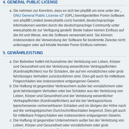
4. GENERAL PUBLIC LICENSE
Sie nehmen zur Kenntnis, dass es sich bei phpBB um eine unter der „
GNU General Public License v2
“ (GPL) bereitgestellten Foren-Software
von phpBB Limited (www.phpbb.com) handelt; deutschsprachige
Informationen werden durch die deutschsprachige Community unter
www.phpbb.de zur Verfügung gestellt. Beide haben keinen Einfluss auf
die Art und Weise, wie die Software verwendet wird. Sie können
insbesondere die Verwendung der Software für bestimmte Zwecke nicht
untersagen oder auf Inhalte fremder Foren Einfluss nehmen.
5. GEWÄHRLEISTUNG
Der Betreiber haftet mit Ausnahme der Verletzung von Leben, Körper
und Gesundheit und der Verletzung wesentlicher Vertragspflichten
(Kardinalpflichten) nur für Schäden, die auf ein vorsätzliches oder grob
fahrlässiges Verhalten zurückzuführen sind. Dies gilt auch für mittelbare
Folgeschäden wie insbesondere entgangenen Gewinn.
Die Haftung ist gegenüber Verbrauchern außer bei vorsätzlichem oder
grob fahrlässigem Verhalten oder bei Schäden aus der Verletzung von
Leben, Körper und Gesundheit und der Verletzung wesentlicher
Vertragspflichten (Kardinalpflichten) auf die bei Vertragsschluss
typischerweise vorhersehbaren Schäden und im übrigen der Höhe nach
auf die vertragstypischen Durchschnittsschäden begrenzt. Dies gilt auch
für mittelbare Folgeschäden wie insbesondere entgangenen Gewinn.
Die Haftung ist gegenüber Unternehmern außer bei der Verletzung von
Leben, Körper und Gesundheit oder vorsätzlichem oder grob