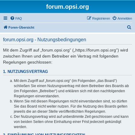
forum.opsi.org
FAQ
Registrieren
Anmelden
S
Foren-Übersicht
u
forum.opsi.org - Nutzungsbedingungen
c
h
Mit dem Zugriff auf „forum.opsi.org“ („https://forum.opsi.org“) wird
zwischen Ihnen und dem Betreiber ein Vertrag mit folgenden
e
Regelungen geschlossen:
1. NUTZUNGSVERTRAG
Mit dem Zugriff auf „forum.opsi.org“ (im Folgenden „das Board“)
schließen Sie einen Nutzungsvertrag mit dem Betreiber des Boards ab
(im Folgenden „Betreiber“) und erklären sich mit den nachfolgenden
Regelungen einverstanden.
Wenn Sie mit diesen Regelungen nicht einverstanden sind, so dürfen
Sie das Board nicht weiter nutzen. Für die Nutzung des Boards gelten
jeweils die an dieser Stelle veröffentlichten Regelungen.
Der Nutzungsvertrag wird auf unbestimmte Zeit geschlossen und kann
von beiden Seiten ohne Einhaltung einer Frist jederzeit gekündigt
werden.