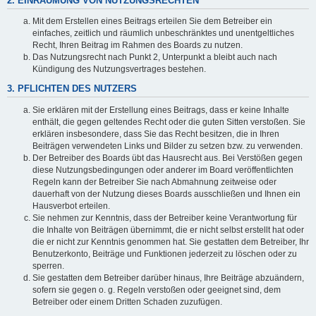
2. EINRÄUMUNG VON NUTZUNGSRECHTEN
Mit dem Erstellen eines Beitrags erteilen Sie dem Betreiber ein
einfaches, zeitlich und räumlich unbeschränktes und unentgeltliches
Recht, Ihren Beitrag im Rahmen des Boards zu nutzen.
Das Nutzungsrecht nach Punkt 2, Unterpunkt a bleibt auch nach
Kündigung des Nutzungsvertrages bestehen.
3. PFLICHTEN DES NUTZERS
Sie erklären mit der Erstellung eines Beitrags, dass er keine Inhalte
enthält, die gegen geltendes Recht oder die guten Sitten verstoßen. Sie
erklären insbesondere, dass Sie das Recht besitzen, die in Ihren
Beiträgen verwendeten Links und Bilder zu setzen bzw. zu verwenden.
Der Betreiber des Boards übt das Hausrecht aus. Bei Verstößen gegen
diese Nutzungsbedingungen oder anderer im Board veröffentlichten
Regeln kann der Betreiber Sie nach Abmahnung zeitweise oder
dauerhaft von der Nutzung dieses Boards ausschließen und Ihnen ein
Hausverbot erteilen.
Sie nehmen zur Kenntnis, dass der Betreiber keine Verantwortung für
die Inhalte von Beiträgen übernimmt, die er nicht selbst erstellt hat oder
die er nicht zur Kenntnis genommen hat. Sie gestatten dem Betreiber, Ihr
Benutzerkonto, Beiträge und Funktionen jederzeit zu löschen oder zu
sperren.
Sie gestatten dem Betreiber darüber hinaus, Ihre Beiträge abzuändern,
sofern sie gegen o. g. Regeln verstoßen oder geeignet sind, dem
Betreiber oder einem Dritten Schaden zuzufügen.