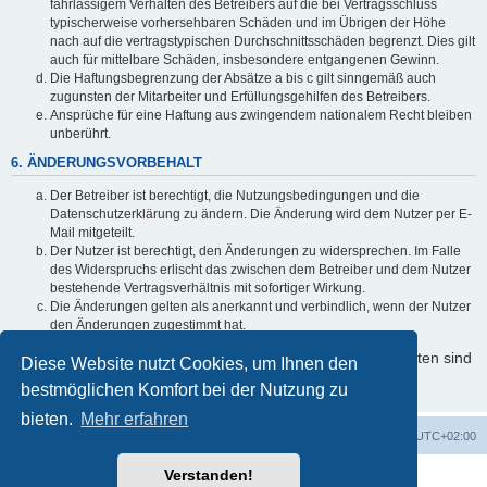
fahrlässigem Verhalten des Betreibers auf die bei Vertragsschluss
typischerweise vorhersehbaren Schäden und im Übrigen der Höhe
nach auf die vertragstypischen Durchschnittsschäden begrenzt. Dies gilt
auch für mittelbare Schäden, insbesondere entgangenen Gewinn.
Die Haftungsbegrenzung der Absätze a bis c gilt sinngemäß auch
zugunsten der Mitarbeiter und Erfüllungsgehilfen des Betreibers.
Ansprüche für eine Haftung aus zwingendem nationalem Recht bleiben
unberührt.
6. ÄNDERUNGSVORBEHALT
Der Betreiber ist berechtigt, die Nutzungsbedingungen und die
Datenschutzerklärung zu ändern. Die Änderung wird dem Nutzer per E-
Mail mitgeteilt.
Der Nutzer ist berechtigt, den Änderungen zu widersprechen. Im Falle
des Widerspruchs erlischt das zwischen dem Betreiber und dem Nutzer
bestehende Vertragsverhältnis mit sofortiger Wirkung.
Die Änderungen gelten als anerkannt und verbindlich, wenn der Nutzer
den Änderungen zugestimmt hat.
Informationen über den Umgang mit Ihren persönlichen Daten sind
Diese Website nutzt Cookies, um Ihnen den
in der Datenschutzerklärung enthalten.
bestmöglichen Komfort bei der Nutzung zu
bieten.
Mehr erfahren
Foren-Übersicht
Alle Cookies löschen
Alle Zeiten sind
UTC+02:00
Verstanden!
Powered by
phpBB
® Forum Software © phpBB Limited