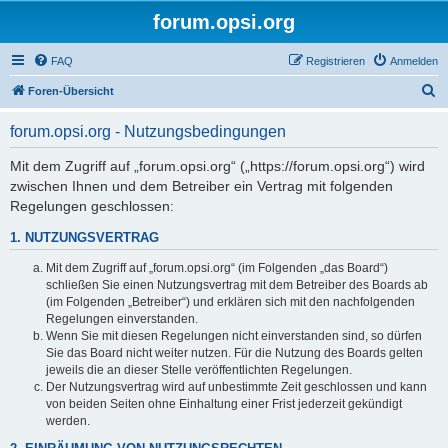
forum.opsi.org
FAQ
Registrieren
Anmelden
S
Foren-Übersicht
u
forum.opsi.org - Nutzungsbedingungen
c
h
Mit dem Zugriff auf „forum.opsi.org“ („https://forum.opsi.org“) wird
zwischen Ihnen und dem Betreiber ein Vertrag mit folgenden
e
Regelungen geschlossen:
1. NUTZUNGSVERTRAG
Mit dem Zugriff auf „forum.opsi.org“ (im Folgenden „das Board“)
schließen Sie einen Nutzungsvertrag mit dem Betreiber des Boards ab
(im Folgenden „Betreiber“) und erklären sich mit den nachfolgenden
Regelungen einverstanden.
Wenn Sie mit diesen Regelungen nicht einverstanden sind, so dürfen
Sie das Board nicht weiter nutzen. Für die Nutzung des Boards gelten
jeweils die an dieser Stelle veröffentlichten Regelungen.
Der Nutzungsvertrag wird auf unbestimmte Zeit geschlossen und kann
von beiden Seiten ohne Einhaltung einer Frist jederzeit gekündigt
werden.