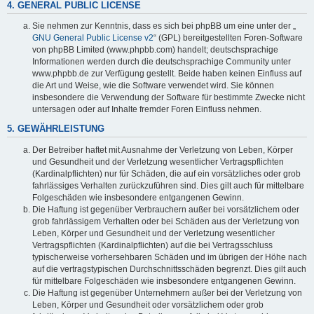
4. GENERAL PUBLIC LICENSE
Sie nehmen zur Kenntnis, dass es sich bei phpBB um eine unter der „
GNU General Public License v2
“ (GPL) bereitgestellten Foren-Software
von phpBB Limited (www.phpbb.com) handelt; deutschsprachige
Informationen werden durch die deutschsprachige Community unter
www.phpbb.de zur Verfügung gestellt. Beide haben keinen Einfluss auf
die Art und Weise, wie die Software verwendet wird. Sie können
insbesondere die Verwendung der Software für bestimmte Zwecke nicht
untersagen oder auf Inhalte fremder Foren Einfluss nehmen.
5. GEWÄHRLEISTUNG
Der Betreiber haftet mit Ausnahme der Verletzung von Leben, Körper
und Gesundheit und der Verletzung wesentlicher Vertragspflichten
(Kardinalpflichten) nur für Schäden, die auf ein vorsätzliches oder grob
fahrlässiges Verhalten zurückzuführen sind. Dies gilt auch für mittelbare
Folgeschäden wie insbesondere entgangenen Gewinn.
Die Haftung ist gegenüber Verbrauchern außer bei vorsätzlichem oder
grob fahrlässigem Verhalten oder bei Schäden aus der Verletzung von
Leben, Körper und Gesundheit und der Verletzung wesentlicher
Vertragspflichten (Kardinalpflichten) auf die bei Vertragsschluss
typischerweise vorhersehbaren Schäden und im übrigen der Höhe nach
auf die vertragstypischen Durchschnittsschäden begrenzt. Dies gilt auch
für mittelbare Folgeschäden wie insbesondere entgangenen Gewinn.
Die Haftung ist gegenüber Unternehmern außer bei der Verletzung von
Leben, Körper und Gesundheit oder vorsätzlichem oder grob