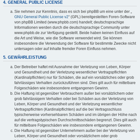
4. GENERAL PUBLIC LICENSE
Sie nehmen zur Kenntnis, dass es sich bei phpBB um eine unter der „
GNU General Public License v2
“ (GPL) bereitgestellten Foren-Software
von phpBB Limited (www.phpbb.com) handelt; deutschsprachige
Informationen werden durch die deutschsprachige Community unter
www.phpbb.de zur Verfügung gestellt. Beide haben keinen Einfluss auf
die Art und Weise, wie die Software verwendet wird. Sie können
insbesondere die Verwendung der Software für bestimmte Zwecke nicht
untersagen oder auf Inhalte fremder Foren Einfluss nehmen.
5. GEWÄHRLEISTUNG
Der Betreiber haftet mit Ausnahme der Verletzung von Leben, Körper
und Gesundheit und der Verletzung wesentlicher Vertragspflichten
(Kardinalpflichten) nur für Schäden, die auf ein vorsätzliches oder grob
fahrlässiges Verhalten zurückzuführen sind. Dies gilt auch für mittelbare
Folgeschäden wie insbesondere entgangenen Gewinn.
Die Haftung ist gegenüber Verbrauchern außer bei vorsätzlichem oder
grob fahrlässigem Verhalten oder bei Schäden aus der Verletzung von
Leben, Körper und Gesundheit und der Verletzung wesentlicher
Vertragspflichten (Kardinalpflichten) auf die bei Vertragsschluss
typischerweise vorhersehbaren Schäden und im übrigen der Höhe nach
auf die vertragstypischen Durchschnittsschäden begrenzt. Dies gilt auch
für mittelbare Folgeschäden wie insbesondere entgangenen Gewinn.
Die Haftung ist gegenüber Unternehmern außer bei der Verletzung von
Leben, Körper und Gesundheit oder vorsätzlichem oder grob