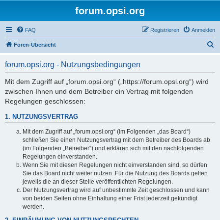
forum.opsi.org
FAQ
Registrieren
Anmelden
S
Foren-Übersicht
u
forum.opsi.org - Nutzungsbedingungen
c
h
Mit dem Zugriff auf „forum.opsi.org“ („https://forum.opsi.org“) wird
zwischen Ihnen und dem Betreiber ein Vertrag mit folgenden
e
Regelungen geschlossen:
1. NUTZUNGSVERTRAG
Mit dem Zugriff auf „forum.opsi.org“ (im Folgenden „das Board“)
schließen Sie einen Nutzungsvertrag mit dem Betreiber des Boards ab
(im Folgenden „Betreiber“) und erklären sich mit den nachfolgenden
Regelungen einverstanden.
Wenn Sie mit diesen Regelungen nicht einverstanden sind, so dürfen
Sie das Board nicht weiter nutzen. Für die Nutzung des Boards gelten
jeweils die an dieser Stelle veröffentlichten Regelungen.
Der Nutzungsvertrag wird auf unbestimmte Zeit geschlossen und kann
von beiden Seiten ohne Einhaltung einer Frist jederzeit gekündigt
werden.