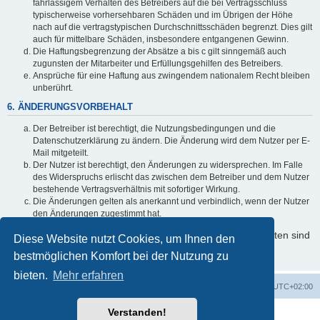
fahrlässigem Verhalten des Betreibers auf die bei Vertragsschluss
typischerweise vorhersehbaren Schäden und im Übrigen der Höhe
nach auf die vertragstypischen Durchschnittsschäden begrenzt. Dies gilt
auch für mittelbare Schäden, insbesondere entgangenen Gewinn.
Die Haftungsbegrenzung der Absätze a bis c gilt sinngemäß auch
zugunsten der Mitarbeiter und Erfüllungsgehilfen des Betreibers.
Ansprüche für eine Haftung aus zwingendem nationalem Recht bleiben
unberührt.
6. ÄNDERUNGSVORBEHALT
Der Betreiber ist berechtigt, die Nutzungsbedingungen und die
Datenschutzerklärung zu ändern. Die Änderung wird dem Nutzer per E-
Mail mitgeteilt.
Der Nutzer ist berechtigt, den Änderungen zu widersprechen. Im Falle
des Widerspruchs erlischt das zwischen dem Betreiber und dem Nutzer
bestehende Vertragsverhältnis mit sofortiger Wirkung.
Die Änderungen gelten als anerkannt und verbindlich, wenn der Nutzer
den Änderungen zugestimmt hat.
Informationen über den Umgang mit Ihren persönlichen Daten sind
Diese Website nutzt Cookies, um Ihnen den
in der Datenschutzerklärung enthalten.
bestmöglichen Komfort bei der Nutzung zu
bieten.
Mehr erfahren
Foren-Übersicht
Alle Cookies löschen
Alle Zeiten sind
UTC+02:00
Verstanden!
Powered by
phpBB
® Forum Software © phpBB Limited