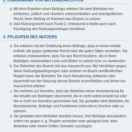
2. EINRÄUMUNG VON NUTZUNGSRECHTEN
Mit dem Erstellen eines Beitrags erteilen Sie dem Betreiber ein
einfaches, zeitlich und räumlich unbeschränktes und unentgeltliches
Recht, Ihren Beitrag im Rahmen des Boards zu nutzen.
Das Nutzungsrecht nach Punkt 2, Unterpunkt a bleibt auch nach
Kündigung des Nutzungsvertrages bestehen.
3. PFLICHTEN DES NUTZERS
Sie erklären mit der Erstellung eines Beitrags, dass er keine Inhalte
enthält, die gegen geltendes Recht oder die guten Sitten verstoßen. Sie
erklären insbesondere, dass Sie das Recht besitzen, die in Ihren
Beiträgen verwendeten Links und Bilder zu setzen bzw. zu verwenden.
Der Betreiber des Boards übt das Hausrecht aus. Bei Verstößen gegen
diese Nutzungsbedingungen oder anderer im Board veröffentlichten
Regeln kann der Betreiber Sie nach Abmahnung zeitweise oder
dauerhaft von der Nutzung dieses Boards ausschließen und Ihnen ein
Hausverbot erteilen.
Sie nehmen zur Kenntnis, dass der Betreiber keine Verantwortung für
die Inhalte von Beiträgen übernimmt, die er nicht selbst erstellt hat oder
die er nicht zur Kenntnis genommen hat. Sie gestatten dem Betreiber, Ihr
Benutzerkonto, Beiträge und Funktionen jederzeit zu löschen oder zu
sperren.
Sie gestatten dem Betreiber darüber hinaus, Ihre Beiträge abzuändern,
sofern sie gegen o. g. Regeln verstoßen oder geeignet sind, dem
Betreiber oder einem Dritten Schaden zuzufügen.