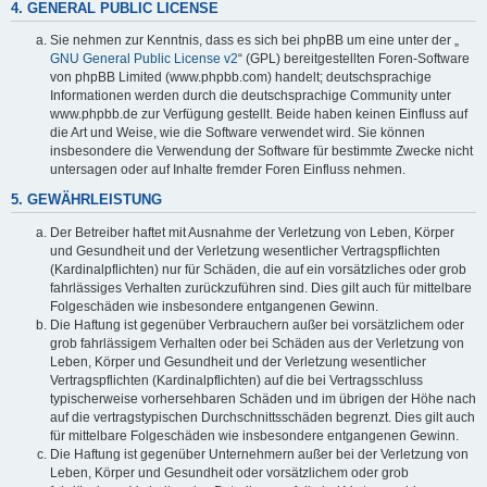
4. GENERAL PUBLIC LICENSE
Sie nehmen zur Kenntnis, dass es sich bei phpBB um eine unter der „
GNU General Public License v2
“ (GPL) bereitgestellten Foren-Software
von phpBB Limited (www.phpbb.com) handelt; deutschsprachige
Informationen werden durch die deutschsprachige Community unter
www.phpbb.de zur Verfügung gestellt. Beide haben keinen Einfluss auf
die Art und Weise, wie die Software verwendet wird. Sie können
insbesondere die Verwendung der Software für bestimmte Zwecke nicht
untersagen oder auf Inhalte fremder Foren Einfluss nehmen.
5. GEWÄHRLEISTUNG
Der Betreiber haftet mit Ausnahme der Verletzung von Leben, Körper
und Gesundheit und der Verletzung wesentlicher Vertragspflichten
(Kardinalpflichten) nur für Schäden, die auf ein vorsätzliches oder grob
fahrlässiges Verhalten zurückzuführen sind. Dies gilt auch für mittelbare
Folgeschäden wie insbesondere entgangenen Gewinn.
Die Haftung ist gegenüber Verbrauchern außer bei vorsätzlichem oder
grob fahrlässigem Verhalten oder bei Schäden aus der Verletzung von
Leben, Körper und Gesundheit und der Verletzung wesentlicher
Vertragspflichten (Kardinalpflichten) auf die bei Vertragsschluss
typischerweise vorhersehbaren Schäden und im übrigen der Höhe nach
auf die vertragstypischen Durchschnittsschäden begrenzt. Dies gilt auch
für mittelbare Folgeschäden wie insbesondere entgangenen Gewinn.
Die Haftung ist gegenüber Unternehmern außer bei der Verletzung von
Leben, Körper und Gesundheit oder vorsätzlichem oder grob