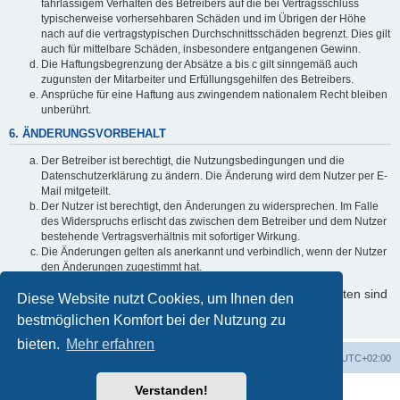
fahrlässigem Verhalten des Betreibers auf die bei Vertragsschluss
typischerweise vorhersehbaren Schäden und im Übrigen der Höhe
nach auf die vertragstypischen Durchschnittsschäden begrenzt. Dies gilt
auch für mittelbare Schäden, insbesondere entgangenen Gewinn.
Die Haftungsbegrenzung der Absätze a bis c gilt sinngemäß auch
zugunsten der Mitarbeiter und Erfüllungsgehilfen des Betreibers.
Ansprüche für eine Haftung aus zwingendem nationalem Recht bleiben
unberührt.
6. ÄNDERUNGSVORBEHALT
Der Betreiber ist berechtigt, die Nutzungsbedingungen und die
Datenschutzerklärung zu ändern. Die Änderung wird dem Nutzer per E-
Mail mitgeteilt.
Der Nutzer ist berechtigt, den Änderungen zu widersprechen. Im Falle
des Widerspruchs erlischt das zwischen dem Betreiber und dem Nutzer
bestehende Vertragsverhältnis mit sofortiger Wirkung.
Die Änderungen gelten als anerkannt und verbindlich, wenn der Nutzer
den Änderungen zugestimmt hat.
Informationen über den Umgang mit Ihren persönlichen Daten sind
Diese Website nutzt Cookies, um Ihnen den
in der Datenschutzerklärung enthalten.
bestmöglichen Komfort bei der Nutzung zu
bieten.
Mehr erfahren
Foren-Übersicht
Alle Cookies löschen
Alle Zeiten sind
UTC+02:00
Verstanden!
Powered by
phpBB
® Forum Software © phpBB Limited