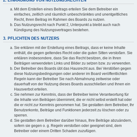
2. EINRÄUMUNG VON NUTZUNGSRECHTEN
Mit dem Erstellen eines Beitrags erteilen Sie dem Betreiber ein
einfaches, zeitlich und räumlich unbeschränktes und unentgeltliches
Recht, Ihren Beitrag im Rahmen des Boards zu nutzen.
Das Nutzungsrecht nach Punkt 2, Unterpunkt a bleibt auch nach
Kündigung des Nutzungsvertrages bestehen.
3. PFLICHTEN DES NUTZERS
Sie erklären mit der Erstellung eines Beitrags, dass er keine Inhalte
enthält, die gegen geltendes Recht oder die guten Sitten verstoßen. Sie
erklären insbesondere, dass Sie das Recht besitzen, die in Ihren
Beiträgen verwendeten Links und Bilder zu setzen bzw. zu verwenden.
Der Betreiber des Boards übt das Hausrecht aus. Bei Verstößen gegen
diese Nutzungsbedingungen oder anderer im Board veröffentlichten
Regeln kann der Betreiber Sie nach Abmahnung zeitweise oder
dauerhaft von der Nutzung dieses Boards ausschließen und Ihnen ein
Hausverbot erteilen.
Sie nehmen zur Kenntnis, dass der Betreiber keine Verantwortung für
die Inhalte von Beiträgen übernimmt, die er nicht selbst erstellt hat oder
die er nicht zur Kenntnis genommen hat. Sie gestatten dem Betreiber, Ihr
Benutzerkonto, Beiträge und Funktionen jederzeit zu löschen oder zu
sperren.
Sie gestatten dem Betreiber darüber hinaus, Ihre Beiträge abzuändern,
sofern sie gegen o. g. Regeln verstoßen oder geeignet sind, dem
Betreiber oder einem Dritten Schaden zuzufügen.