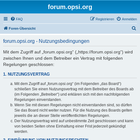
forum.opsi.org
FAQ
Registrieren
Anmelden
S
Foren-Übersicht
u
forum.opsi.org - Nutzungsbedingungen
c
h
Mit dem Zugriff auf „forum.opsi.org“ („https://forum.opsi.org“) wird
zwischen Ihnen und dem Betreiber ein Vertrag mit folgenden
e
Regelungen geschlossen:
1. NUTZUNGSVERTRAG
Mit dem Zugriff auf „forum.opsi.org“ (im Folgenden „das Board“)
schließen Sie einen Nutzungsvertrag mit dem Betreiber des Boards ab
(im Folgenden „Betreiber“) und erklären sich mit den nachfolgenden
Regelungen einverstanden.
Wenn Sie mit diesen Regelungen nicht einverstanden sind, so dürfen
Sie das Board nicht weiter nutzen. Für die Nutzung des Boards gelten
jeweils die an dieser Stelle veröffentlichten Regelungen.
Der Nutzungsvertrag wird auf unbestimmte Zeit geschlossen und kann
von beiden Seiten ohne Einhaltung einer Frist jederzeit gekündigt
werden.