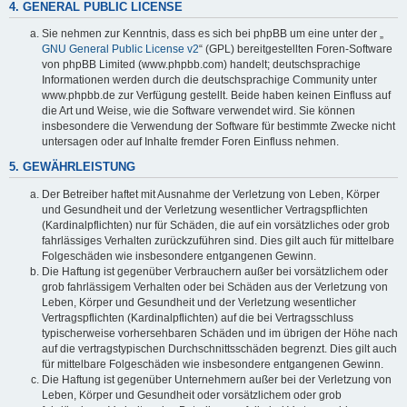
4. GENERAL PUBLIC LICENSE
Sie nehmen zur Kenntnis, dass es sich bei phpBB um eine unter der „
GNU General Public License v2
“ (GPL) bereitgestellten Foren-Software
von phpBB Limited (www.phpbb.com) handelt; deutschsprachige
Informationen werden durch die deutschsprachige Community unter
www.phpbb.de zur Verfügung gestellt. Beide haben keinen Einfluss auf
die Art und Weise, wie die Software verwendet wird. Sie können
insbesondere die Verwendung der Software für bestimmte Zwecke nicht
untersagen oder auf Inhalte fremder Foren Einfluss nehmen.
5. GEWÄHRLEISTUNG
Der Betreiber haftet mit Ausnahme der Verletzung von Leben, Körper
und Gesundheit und der Verletzung wesentlicher Vertragspflichten
(Kardinalpflichten) nur für Schäden, die auf ein vorsätzliches oder grob
fahrlässiges Verhalten zurückzuführen sind. Dies gilt auch für mittelbare
Folgeschäden wie insbesondere entgangenen Gewinn.
Die Haftung ist gegenüber Verbrauchern außer bei vorsätzlichem oder
grob fahrlässigem Verhalten oder bei Schäden aus der Verletzung von
Leben, Körper und Gesundheit und der Verletzung wesentlicher
Vertragspflichten (Kardinalpflichten) auf die bei Vertragsschluss
typischerweise vorhersehbaren Schäden und im übrigen der Höhe nach
auf die vertragstypischen Durchschnittsschäden begrenzt. Dies gilt auch
für mittelbare Folgeschäden wie insbesondere entgangenen Gewinn.
Die Haftung ist gegenüber Unternehmern außer bei der Verletzung von
Leben, Körper und Gesundheit oder vorsätzlichem oder grob