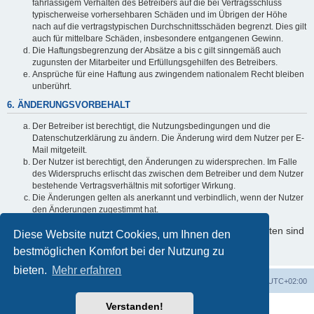
fahrlässigem Verhalten des Betreibers auf die bei Vertragsschluss
typischerweise vorhersehbaren Schäden und im Übrigen der Höhe
nach auf die vertragstypischen Durchschnittsschäden begrenzt. Dies gilt
auch für mittelbare Schäden, insbesondere entgangenen Gewinn.
Die Haftungsbegrenzung der Absätze a bis c gilt sinngemäß auch
zugunsten der Mitarbeiter und Erfüllungsgehilfen des Betreibers.
Ansprüche für eine Haftung aus zwingendem nationalem Recht bleiben
unberührt.
6. ÄNDERUNGSVORBEHALT
Der Betreiber ist berechtigt, die Nutzungsbedingungen und die
Datenschutzerklärung zu ändern. Die Änderung wird dem Nutzer per E-
Mail mitgeteilt.
Der Nutzer ist berechtigt, den Änderungen zu widersprechen. Im Falle
des Widerspruchs erlischt das zwischen dem Betreiber und dem Nutzer
bestehende Vertragsverhältnis mit sofortiger Wirkung.
Die Änderungen gelten als anerkannt und verbindlich, wenn der Nutzer
den Änderungen zugestimmt hat.
Informationen über den Umgang mit Ihren persönlichen Daten sind
Diese Website nutzt Cookies, um Ihnen den
in der Datenschutzerklärung enthalten.
bestmöglichen Komfort bei der Nutzung zu
bieten.
Mehr erfahren
Foren-Übersicht
Alle Cookies löschen
Alle Zeiten sind
UTC+02:00
Verstanden!
Powered by
phpBB
® Forum Software © phpBB Limited