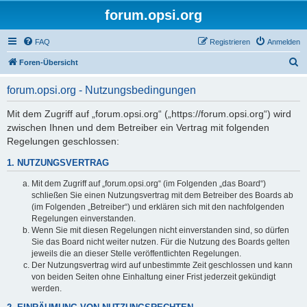
forum.opsi.org
FAQ
Registrieren
Anmelden
S
Foren-Übersicht
u
forum.opsi.org - Nutzungsbedingungen
c
h
Mit dem Zugriff auf „forum.opsi.org“ („https://forum.opsi.org“) wird
zwischen Ihnen und dem Betreiber ein Vertrag mit folgenden
e
Regelungen geschlossen:
1. NUTZUNGSVERTRAG
Mit dem Zugriff auf „forum.opsi.org“ (im Folgenden „das Board“)
schließen Sie einen Nutzungsvertrag mit dem Betreiber des Boards ab
(im Folgenden „Betreiber“) und erklären sich mit den nachfolgenden
Regelungen einverstanden.
Wenn Sie mit diesen Regelungen nicht einverstanden sind, so dürfen
Sie das Board nicht weiter nutzen. Für die Nutzung des Boards gelten
jeweils die an dieser Stelle veröffentlichten Regelungen.
Der Nutzungsvertrag wird auf unbestimmte Zeit geschlossen und kann
von beiden Seiten ohne Einhaltung einer Frist jederzeit gekündigt
werden.