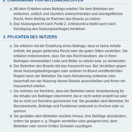
2. EINRÄUMUNG VON NUTZUNGSRECHTEN
Mit dem Erstellen eines Beitrags erteilen Sie dem Betreiber ein
einfaches, zeitlich und räumlich unbeschränktes und unentgeltliches
Recht, Ihren Beitrag im Rahmen des Boards zu nutzen.
Das Nutzungsrecht nach Punkt 2, Unterpunkt a bleibt auch nach
Kündigung des Nutzungsvertrages bestehen.
3. PFLICHTEN DES NUTZERS
Sie erklären mit der Erstellung eines Beitrags, dass er keine Inhalte
enthält, die gegen geltendes Recht oder die guten Sitten verstoßen. Sie
erklären insbesondere, dass Sie das Recht besitzen, die in Ihren
Beiträgen verwendeten Links und Bilder zu setzen bzw. zu verwenden.
Der Betreiber des Boards übt das Hausrecht aus. Bei Verstößen gegen
diese Nutzungsbedingungen oder anderer im Board veröffentlichten
Regeln kann der Betreiber Sie nach Abmahnung zeitweise oder
dauerhaft von der Nutzung dieses Boards ausschließen und Ihnen ein
Hausverbot erteilen.
Sie nehmen zur Kenntnis, dass der Betreiber keine Verantwortung für
die Inhalte von Beiträgen übernimmt, die er nicht selbst erstellt hat oder
die er nicht zur Kenntnis genommen hat. Sie gestatten dem Betreiber, Ihr
Benutzerkonto, Beiträge und Funktionen jederzeit zu löschen oder zu
sperren.
Sie gestatten dem Betreiber darüber hinaus, Ihre Beiträge abzuändern,
sofern sie gegen o. g. Regeln verstoßen oder geeignet sind, dem
Betreiber oder einem Dritten Schaden zuzufügen.