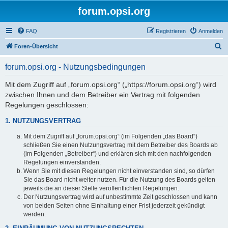
forum.opsi.org
FAQ
Registrieren
Anmelden
S
Foren-Übersicht
u
forum.opsi.org - Nutzungsbedingungen
c
h
Mit dem Zugriff auf „forum.opsi.org“ („https://forum.opsi.org“) wird
zwischen Ihnen und dem Betreiber ein Vertrag mit folgenden
e
Regelungen geschlossen:
1. NUTZUNGSVERTRAG
Mit dem Zugriff auf „forum.opsi.org“ (im Folgenden „das Board“)
schließen Sie einen Nutzungsvertrag mit dem Betreiber des Boards ab
(im Folgenden „Betreiber“) und erklären sich mit den nachfolgenden
Regelungen einverstanden.
Wenn Sie mit diesen Regelungen nicht einverstanden sind, so dürfen
Sie das Board nicht weiter nutzen. Für die Nutzung des Boards gelten
jeweils die an dieser Stelle veröffentlichten Regelungen.
Der Nutzungsvertrag wird auf unbestimmte Zeit geschlossen und kann
von beiden Seiten ohne Einhaltung einer Frist jederzeit gekündigt
werden.