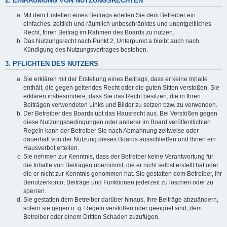
2. EINRÄUMUNG VON NUTZUNGSRECHTEN
Mit dem Erstellen eines Beitrags erteilen Sie dem Betreiber ein
einfaches, zeitlich und räumlich unbeschränktes und unentgeltliches
Recht, Ihren Beitrag im Rahmen des Boards zu nutzen.
Das Nutzungsrecht nach Punkt 2, Unterpunkt a bleibt auch nach
Kündigung des Nutzungsvertrages bestehen.
3. PFLICHTEN DES NUTZERS
Sie erklären mit der Erstellung eines Beitrags, dass er keine Inhalte
enthält, die gegen geltendes Recht oder die guten Sitten verstoßen. Sie
erklären insbesondere, dass Sie das Recht besitzen, die in Ihren
Beiträgen verwendeten Links und Bilder zu setzen bzw. zu verwenden.
Der Betreiber des Boards übt das Hausrecht aus. Bei Verstößen gegen
diese Nutzungsbedingungen oder anderer im Board veröffentlichten
Regeln kann der Betreiber Sie nach Abmahnung zeitweise oder
dauerhaft von der Nutzung dieses Boards ausschließen und Ihnen ein
Hausverbot erteilen.
Sie nehmen zur Kenntnis, dass der Betreiber keine Verantwortung für
die Inhalte von Beiträgen übernimmt, die er nicht selbst erstellt hat oder
die er nicht zur Kenntnis genommen hat. Sie gestatten dem Betreiber, Ihr
Benutzerkonto, Beiträge und Funktionen jederzeit zu löschen oder zu
sperren.
Sie gestatten dem Betreiber darüber hinaus, Ihre Beiträge abzuändern,
sofern sie gegen o. g. Regeln verstoßen oder geeignet sind, dem
Betreiber oder einem Dritten Schaden zuzufügen.