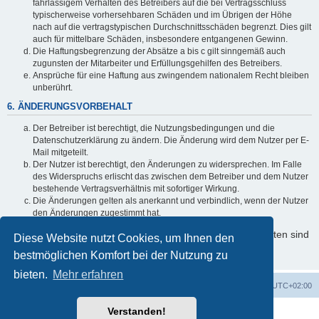
fahrlässigem Verhalten des Betreibers auf die bei Vertragsschluss
typischerweise vorhersehbaren Schäden und im Übrigen der Höhe
nach auf die vertragstypischen Durchschnittsschäden begrenzt. Dies gilt
auch für mittelbare Schäden, insbesondere entgangenen Gewinn.
Die Haftungsbegrenzung der Absätze a bis c gilt sinngemäß auch
zugunsten der Mitarbeiter und Erfüllungsgehilfen des Betreibers.
Ansprüche für eine Haftung aus zwingendem nationalem Recht bleiben
unberührt.
6. ÄNDERUNGSVORBEHALT
Der Betreiber ist berechtigt, die Nutzungsbedingungen und die
Datenschutzerklärung zu ändern. Die Änderung wird dem Nutzer per E-
Mail mitgeteilt.
Der Nutzer ist berechtigt, den Änderungen zu widersprechen. Im Falle
des Widerspruchs erlischt das zwischen dem Betreiber und dem Nutzer
bestehende Vertragsverhältnis mit sofortiger Wirkung.
Die Änderungen gelten als anerkannt und verbindlich, wenn der Nutzer
den Änderungen zugestimmt hat.
Informationen über den Umgang mit Ihren persönlichen Daten sind
Diese Website nutzt Cookies, um Ihnen den
in der Datenschutzerklärung enthalten.
bestmöglichen Komfort bei der Nutzung zu
bieten.
Mehr erfahren
Foren-Übersicht
Alle Cookies löschen
Alle Zeiten sind
UTC+02:00
Verstanden!
Powered by
phpBB
® Forum Software © phpBB Limited