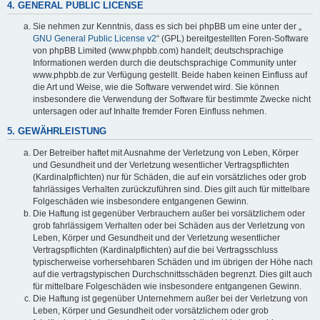
4. GENERAL PUBLIC LICENSE
Sie nehmen zur Kenntnis, dass es sich bei phpBB um eine unter der „
GNU General Public License v2
“ (GPL) bereitgestellten Foren-Software
von phpBB Limited (www.phpbb.com) handelt; deutschsprachige
Informationen werden durch die deutschsprachige Community unter
www.phpbb.de zur Verfügung gestellt. Beide haben keinen Einfluss auf
die Art und Weise, wie die Software verwendet wird. Sie können
insbesondere die Verwendung der Software für bestimmte Zwecke nicht
untersagen oder auf Inhalte fremder Foren Einfluss nehmen.
5. GEWÄHRLEISTUNG
Der Betreiber haftet mit Ausnahme der Verletzung von Leben, Körper
und Gesundheit und der Verletzung wesentlicher Vertragspflichten
(Kardinalpflichten) nur für Schäden, die auf ein vorsätzliches oder grob
fahrlässiges Verhalten zurückzuführen sind. Dies gilt auch für mittelbare
Folgeschäden wie insbesondere entgangenen Gewinn.
Die Haftung ist gegenüber Verbrauchern außer bei vorsätzlichem oder
grob fahrlässigem Verhalten oder bei Schäden aus der Verletzung von
Leben, Körper und Gesundheit und der Verletzung wesentlicher
Vertragspflichten (Kardinalpflichten) auf die bei Vertragsschluss
typischerweise vorhersehbaren Schäden und im übrigen der Höhe nach
auf die vertragstypischen Durchschnittsschäden begrenzt. Dies gilt auch
für mittelbare Folgeschäden wie insbesondere entgangenen Gewinn.
Die Haftung ist gegenüber Unternehmern außer bei der Verletzung von
Leben, Körper und Gesundheit oder vorsätzlichem oder grob